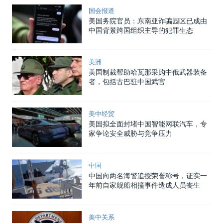
国会报道
美国务院官员：东南亚诈骗园区已成由
中国背景跨国组织主导的犯罪生态
美洲
美国制裁帮助哈瓦那采购中俄武器装备
者，包括古巴驻中国武官
美中经贸
美国拟全面封堵中国智能网联汽车，专
家争论安全威胁与竞争压力
中国
中国向两名海警追授荣誉称号，证实一
年前自家舰船相撞事件造成人员丧生
美中关系