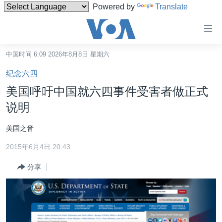
Powered by
Translate
无
障
碍
中国时间 6:09 2026年8月8日 星期六
主页
链
纪念六四
接
美国
美国呼吁中国就六四事件受害者做正式
跳
中国
说明
转
台湾
到
美国之音
内
港澳
容
2015年6月4日 20:43
国际
跳
分享
转
分类新闻
最新国际新闻
到
美中关系
印太
经济·金融·贸易
导
航
热点专题
中东
人权·法律·宗教
跳