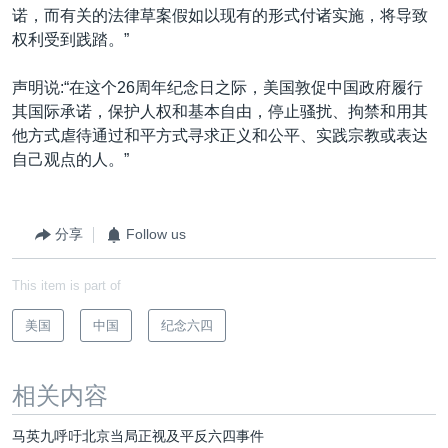
诺，而有关的法律草案假如以现有的形式付诸实施，将导致
权利受到践踏。”
声明说:“在这个26周年纪念日之际，美国敦促中国政府履行
其国际承诺，保护人权和基本自由，停止骚扰、拘禁和用其
他方式虐待通过和平方式寻求正义和公平、实践宗教或表达
自己观点的人。”
分享
Follow us
This item is part of
美国
中国
纪念六四
相关内容
马英九呼吁北京当局正视及平反六四事件