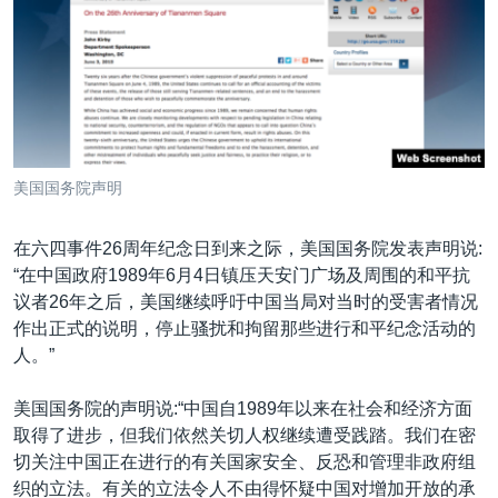
VOA视频
欧洲
科教·文娱·体健
白宫要闻
转
到
VOA今日焦点
非洲
军事
国会报道
检
中文广播
美洲
劳工
美中关系
索
全球议题
环境
美国建国250周年
关注我们
埃博拉疫情
美国国务院声明
美国之音专访
在六四事件26周年纪念日到来之际，美国国务院发表声明说:
重要讲话与声明
“在中国政府1989年6月4日镇压天安门广场及周围的和平抗
台海两岸关系
其他语言网站
议者26年之后，美国继续呼吁中国当局对当时的受害者情况
作出正式的说明，停止骚扰和拘留那些进行和平纪念活动的
南中国海争端
人。”
关注西藏
美国国务院的声明说:“中国自1989年以来在社会和经济方面
关注新疆
取得了进步，但我们依然关切人权继续遭受践踏。我们在密
GEN Z 看美国
切关注中国正在进行的有关国家安全、反恐和管理非政府组
织的立法。有关的立法令人不由得怀疑中国对增加开放的承