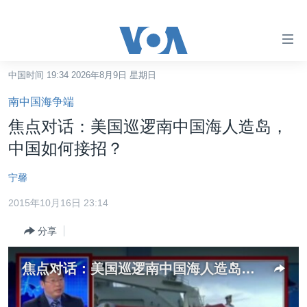
无
障
碍
中国时间 19:34 2026年8月9日 星期日
主页
链
南中国海争端
接
美国
焦点对话：美国巡逻南中国海人造岛，
跳
中国
中国如何接招？
转
台湾
到
宁馨
内
港澳
容
2015年10月16日 23:14
国际
跳
分享
转
分类新闻
最新国际新闻
到
美中关系
印太
经济·金融·贸易
导
焦点对话：美国巡逻南中国海人造岛，中国如何接招？
航
热点专题
中东
人权·法律·宗教
跳