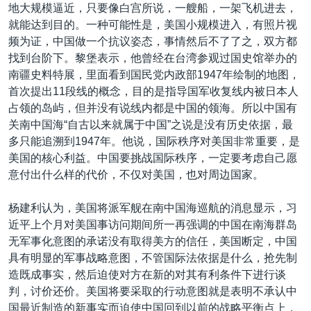
地大规模逼近，只要像白宫所说，一艘船，一架飞机进去，
就能达到目的。一种可能性是，美国小规模进入，有照片视
频为证，中国做一个抗议姿态，事情然后不了了之，双方都
找到台阶下。黎堡表示，他曾经在台湾参观过国史馆举办的
南疆史料特展，里面看到国民党内政部1947年绘制的地图，
首次提出11段线的概念，目的是指导国军收复线内被日本人
占领的岛屿，但并没有说线内都是中国的领海。所以中国有
关南中国海“自古以来就属于中国”之说是没有历史依据，最
多只能追溯到1947年。他说，国际秩序对美国非常重要，是
美国的核心利益。中国要挑战国际秩序，一定要考虑自己愿
意付出什么样的代价，不仅对美国，也对周边国家。
杨建利认为，美国将派军舰在南中国海巡航的消息显示，习
近平上个月对美国事访问期间所一再强调的中国在南海群岛
无军事化意图的承诺没有取得美方的信任，美国断定，中国
具有明显的军事战略意图，不管国际法依据是什么，抢先制
造既成事实，然后迫使对方在新的对其有利条件下进行谈
判，讨价还价。美国将要采取的行动意图就是表明不承认中
国最近制造的新事实而迫使中国回到以前的战略平衡点上，