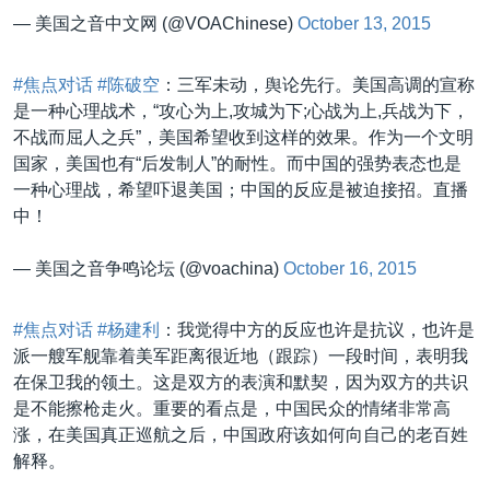
— 美国之音中文网 (@VOAChinese)
October 13, 2015
#焦点对话
#陈破空
：三军未动，舆论先行。美国高调的宣称
是一种心理战术，“攻心为上,攻城为下;心战为上,兵战为下，
不战而屈人之兵”，美国希望收到这样的效果。作为一个文明
国家，美国也有“后发制人”的耐性。而中国的强势表态也是
一种心理战，希望吓退美国；中国的反应是被迫接招。直播
中！
— 美国之音争鸣论坛 (@voachina)
October 16, 2015
#焦点对话
#杨建利
：我觉得中方的反应也许是抗议，也许是
派一艘军舰靠着美军距离很近地（跟踪）一段时间，表明我
在保卫我的领土。这是双方的表演和默契，因为双方的共识
是不能擦枪走火。重要的看点是，中国民众的情绪非常高
涨，在美国真正巡航之后，中国政府该如何向自己的老百姓
解释。