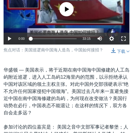
VOA视频
欧洲
科教·文娱·体健
白宫要闻
转
没有媒体可用资源
到
VOA今日焦点
非洲
军事
国会报道
检
中文广播
美洲
劳工
美中关系
索
全球议题
环境
美国建国250周年
关注我们
0:00
33:15
埃博拉疫情
焦点对话：美国巡逻南中国海人造岛，中国如何接招？
下载
美国之音专访
重要讲话与声明
华盛顿 —
美国表示，将于近期在南中国海中国修建的人工岛
台海两岸关系
屿附近巡逻，进入人工岛屿12海里内的范围，以示拒绝承认
其他语言网站
中国对该区域的领土主权主张。对此中国外交部强硬表示“绝
南中国海争端
不允许任何国家侵犯中国领海”。美国过去几年来一直避免接
关注西藏
近中国在南中国海修建的岛屿，为何现在改变做法？美国行
动势在必行，中国表态不能退让；在这样的情况下，双方各
关注新疆
自会走多远？
GEN Z 看美国
参加讨论的四位嘉宾是： 美国之音中文部军事记者黎堡；人