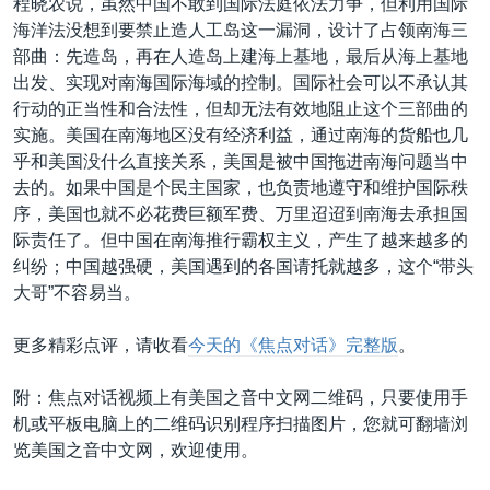
程晓农说，虽然中国不敢到国际法庭依法力争，但利用国际
海洋法没想到要禁止造人工岛这一漏洞，设计了占领南海三
部曲：先造岛，再在人造岛上建海上基地，最后从海上基地
出发、实现对南海国际海域的控制。国际社会可以不承认其
行动的正当性和合法性，但却无法有效地阻止这个三部曲的
实施。美国在南海地区没有经济利益，通过南海的货船也几
乎和美国没什么直接关系，美国是被中国拖进南海问题当中
去的。如果中国是个民主国家，也负责地遵守和维护国际秩
序，美国也就不必花费巨额军费、万里迢迢到南海去承担国
际责任了。但中国在南海推行霸权主义，产生了越来越多的
纠纷；中国越强硬，美国遇到的各国请托就越多，这个“带头
大哥”不容易当。
更多精彩点评，请收看
今天的《焦点对话》完整版
。
附：焦点对话视频上有美国之音中文网二维码，只要使用手
机或平板电脑上的二维码识别程序扫描图片，您就可翻墙浏
览美国之音中文网，欢迎使用。