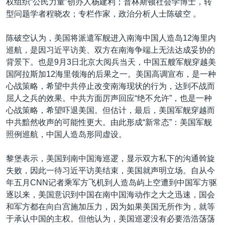
权组织“公民力量”创办人杨建利；普林斯顿社会学博士，转
型问题学者程晓农；专栏作家，政治分析人士陈破空 。
陈破空认为，美国将派遣军舰进入南海中国人造岛12海里内
巡航，是因习近平访美、双方在南海争端上无法达成妥协的
背景下。也是9月3日北京大阅兵当天，中国五艘军舰穿越美
国阿拉斯加12海里领海的后果之一。美国高调宣布，是一种
心战策略，希望中共停止改变南海现状的行为，达到不战而
屈人之兵的效果。中共方面厉声回应“绝不允许”，也是一种
心战策略，希望吓退美国。但估计，最后，美国军舰穿越而
中共黯然收声的可能性更大。由此形成“新常态”：美国军舰
照例巡航，中国人造岛形同虚设。
黎堡表示，美国到南中国海巡逻，显示双方私下的沟通斡旋
失败，因此一待习近平访美结束，美国就声明立场。自从今
年五月CNN记者乘军方飞机到人造岛屿上空遭到中国军方驱
逐以来，美国意识到中国在南中国海动作之大之迅速，国会
和军方都在向白宫施加压力，因为如果美国无所作为，就等
于承认中国的主权。但他认为，美国巡逻没有必要浩浩荡荡