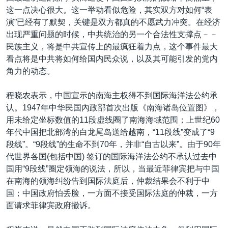
这一点决心很大。这一举动看似危险，其实双方对如何“表
演”已经有了默契，关键是双方都真的不愿武力冲突。在经济
出现严重问题的时候，中共统治的另一个合法性支撑点－－
民族主义，将是中共宣传上的最疯狂着力点，这个事件最大
看点将是中共将如何给国内民众说，以及其可能引发的党内
角力的动态。
程晓农表示，中国宣示的南海主权得不到国际海洋法公约承
认。1947年中华民国內政部首次出版《南海诸岛位置图》，
用未给定坐标数值的11段虚线圈了南海海域范围；上世纪60
年代中国把北部湾的白龙尾岛送给越南，“11段线”变成了“9
段线”。“9段线”的生命不到70年，并非“自古以来”。由于90年
代世界各国(包括中国) 签订的国际海洋法公约不承认过去中
国用“9段线”圈定领海的说法，所以，当最近菲律宾把与中国
在南海的领海纠纷告到国际法庭后，仲裁结果会不利于中
国；中国政府怕丢脸，一方面不接受国际法庭的仲裁，一方
面请求菲律宾政府撤诉。