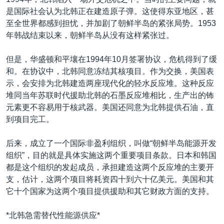
VOA视频
欧洲
科教·文娱·体健
白宫要闻
转
是国际社会认为北韩正在建造原子弹。这使得东亚地区，甚
到
VOA今日焦点
非洲
军事
国会报道
至全世界都感到担忧，并加剧了朝鲜半岛的紧张局势。1953
检
年韩战结束以来，朝鲜半岛从没有这样紧张过。
中文广播
美洲
劳工
美中关系
索
全球议题
环境
美国建国250周年
但是，华盛顿和平壤在1994年10月签署协议，危机得到了缓
关注我们
和。在协议中，北韩同意冻结其核项目。作为交换，美国表
埃博拉疫情
示，会安排为北韩建造两座现代化的轻水反应堆。这种反应
美国之音专访
堆同当年苏联时代援助北韩的石墨反应堆相比，生产出的钸
元素更不容易用于核武器。美国还同意为北韩提供石油，直
重要讲话与声明
到项目完工。
台海两岸关系
其他语言网站
后来，成立了一个国际非盈利组织，叫做“朝鲜半岛能源开发
南中国海争端
组织”，目的就是具体实施这两个重要项目条款。日本和韩国
关注西藏
都是这个组织的发起成员，承担建造这两个反应堆的主要开
支，估计，这两个项目将耗资四十到六十亿美元。美国和其
关注新疆
它十个国家为这两个项目提供援助和其它财政方面的支持。
GEN Z 看美国
*北韩急需替代性能源供应*