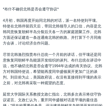
*布什不确切北韩是否会遵守协议*
4月初，韩国再度开始同北韩的对话，派一名特使到平壤。
特使在北韩停留四天后，带回北韩领导人的口信，内容是北
韩同意恢复朝鲜半岛分裂后天各一方的家庭团聚工作。北韩
方面还保证建造一条连通南北韩的铁路。并打算下个月同南
方会谈，讨论经济合作问题。
尽管北韩激烈指责布什总统一个月前的讲话，但平壤还是同
意恢复同朝鲜半岛能源开发组织的谈判。布什总统在讲话中
说，他不确切北韩是否会遵守1994年达成的有关协议。北韩
方对韩国特使说，希望能再度同华盛顿展开更加广泛的谈
判。到目前为止，美国政府说，在没有直接得到平壤的表示
之前，对北韩将采取一种观望的态度。
延世大学国际关系教授文政仁指出，北韩多次表示将信守协
议诺言。文政仁认为，重开同华盛顿对话是平壤的最佳选
择：“现在的重要任务是，设法建造朝鲜半岛能源开发组织的