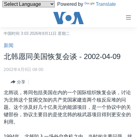
Powered by
Translate
无
障
碍
中国时间 3:03 2026年8月11日 星期二
主页
链
新闻
接
美国
北韩愿同美国恢复会谈 - 2002-04-09
跳
中国
转
2002年4月9日 08:00
台湾
到
分享
内
港澳
容
北韩说，将同包括美国在内的一个国际组织恢复会谈，讨论
国际
跳
为北韩这个贫困交加的共产党国家建造两个核反应堆的问
转
分类新闻
最新国际新闻
题。这个涉及好几十亿美元的能源项目，是一个协议中的关
到
键部份，协议主要目的是使北韩的核武器项目得到更安全的
美中关系
印太
经济·金融·贸易
导
利用。
航
热点专题
中东
人权·法律·宗教
跳
1994年，北韩陷入一场外交危机之中。当时的主要问题，就