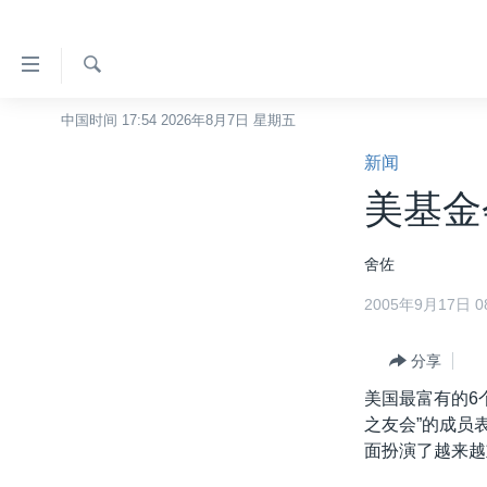
无
障
碍
检
中国时间 17:54 2026年8月7日 星期五
主页
索
链
新闻
美国
接
美基金
中国
跳
转
台湾
舍佐
到
港澳
内
2005年9月17日 08
容
国际
跳
分类新闻
分享
最新国际新闻
转
到
美国最富有的6
美中关系
印太
经济·金融·贸易
导
之友会”的成员
热点专题
中东
人权·法律·宗教
航
面扮演了越来越
跳
VOA视频
欧洲
科教·文娱·体健
白宫要闻