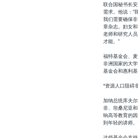
转
联合国秘书长安
VOA今日焦点
非洲
军事
国会报道
到
需求。他说：“
检
我们需要确保非
中文广播
美洲
劳工
美中关系
索
章杂志。妇女和
全球议题
环境
美国建国250周年
老师和研究人员
才能。”
埃博拉疫情
美国之音专访
福特基金会、麦
非洲国家的大学
重要讲话与声明
基金会和惠利基
台海两岸关系
*资源人口阻碍
南中国海争端
关注西藏
加纳总统库夫尔
非、坦桑尼亚和
关注新疆
响高等教育的因
GEN Z 看美国
到年轻的讲师。
这些基金会支持