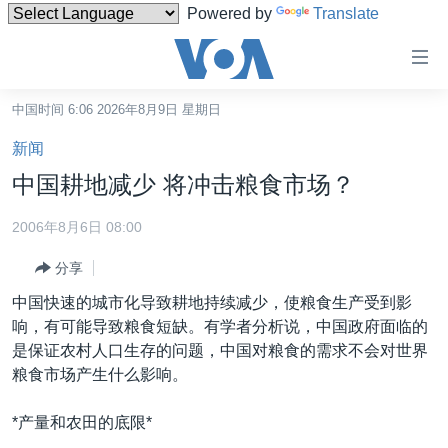
Powered by
Translate
无
障
碍
中国时间 6:06 2026年8月9日 星期日
主页
链
新闻
接
美国
中国耕地减少 将冲击粮食市场？
跳
中国
转
2006年8月6日 08:00
台湾
到
分享
内
港澳
容
中国快速的城市化导致耕地持续减少，使粮食生产受到影
国际
跳
响，有可能导致粮食短缺。有学者分析说，中国政府面临的
转
分类新闻
最新国际新闻
是保证农村人口生存的问题，中国对粮食的需求不会对世界
到
粮食市场产生什么影响。
美中关系
印太
经济·金融·贸易
导
航
热点专题
中东
人权·法律·宗教
*产量和农田的底限*
跳