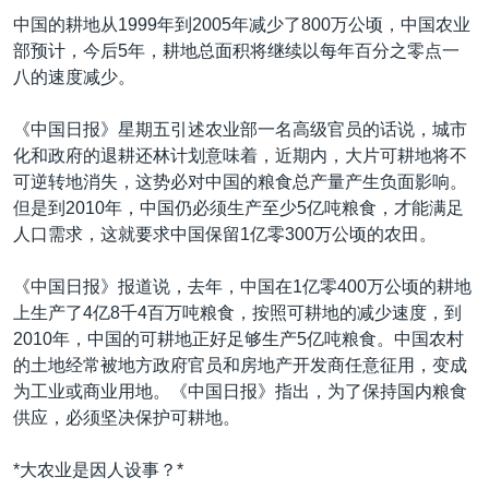
VOA视频
欧洲
科教·文娱·体健
白宫要闻
转
中国的耕地从1999年到2005年减少了800万公顷，中国农业
到
VOA今日焦点
非洲
军事
国会报道
部预计，今后5年，耕地总面积将继续以每年百分之零点一
检
八的速度减少。
中文广播
美洲
劳工
美中关系
索
全球议题
环境
美国建国250周年
《中国日报》星期五引述农业部一名高级官员的话说，城市
关注我们
化和政府的退耕还林计划意味着，近期内，大片可耕地将不
埃博拉疫情
可逆转地消失，这势必对中国的粮食总产量产生负面影响。
美国之音专访
但是到2010年，中国仍必须生产至少5亿吨粮食，才能满足
人口需求，这就要求中国保留1亿零300万公顷的农田。
重要讲话与声明
台海两岸关系
《中国日报》报道说，去年，中国在1亿零400万公顷的耕地
其他语言网站
上生产了4亿8千4百万吨粮食，按照可耕地的减少速度，到
南中国海争端
2010年，中国的可耕地正好足够生产5亿吨粮食。中国农村
关注西藏
的土地经常被地方政府官员和房地产开发商任意征用，变成
为工业或商业用地。《中国日报》指出，为了保持国内粮食
关注新疆
供应，必须坚决保护可耕地。
GEN Z 看美国
*大农业是因人设事？*