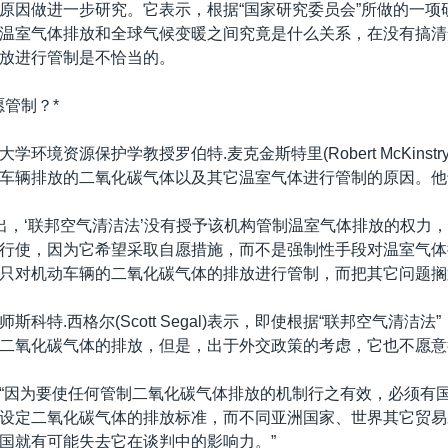
原因做进一步研究。它表示，根据“国家研究委员会”所做的一项
温室气体排放和全球气候变暖之间究竟是什么关系，在没有搞清
放进行管制是不恰当的。
愿管制？*
学环境资源保护学教授罗伯特.麦克金斯特里(Robert McKinst
车辆排放的二氧化碳气体以及其它温室气体进行管制的原因。他
提出，‘联邦空气清洁法’没有授予该机构管制温室气体排放的权力
行使，因为它希望采取自愿措施，而不是强制性手段对温室气体
只对机动车辆的二氧化碳气体的排放进行管制，而把其它问题搁
斯科特.西格尔(Scott Segal)表示，即使根据“联邦空气清洁
二氧化碳气体的排放，但是，出于外交政策的考虑，它也不愿意
“因为要使任何管制二氧化碳气体排放的机制行之有效，必须有
设定二氧化碳气体的排放标准，而不同亚洲国家、世界其它贸易
国就有可能失去它在谈判中的影响力。”