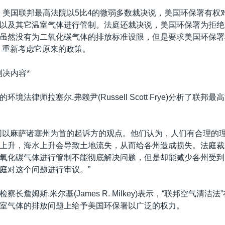
2号，美国联邦最高法院以5比4的微弱多数裁决说，美国环保署有权
以及其它温室气体进行管制。法庭还裁决说，美国环保署为拒绝
虽然没有为二氧化碳气体的排放标准设限，但是要求美国环保署
，重新考虑它原来的政策。
判决内容*
境法律师拉塞尔.弗赖尹(Russell Scott Frye)分析了联邦
同以麻萨诸塞州为首的起诉方的观点。他们认为，人们有合理的
上升，海水上升会导致土地流失，从而给各州造成损失。法庭裁
氧化碳气体进行管制不能彻底解决问题，但是却能减少各州受到
庭对这个问题进行审议。”
察长詹姆斯.米尔基(James R. Milkey)表示，“联邦空气清洁
室气体的排放问题上给予美国环保署以广泛的权力。