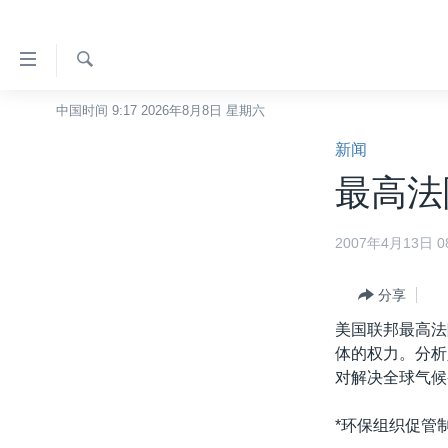
无
障
碍
检
中国时间 9:17 2026年8月8日 星期六
主页
索
链
新闻
美国
接
最高法
中国
跳
转
台湾
2007年4月13日 08
到
港澳
内
容
分享
国际
跳
美国联邦最高法
分类新闻
最新国际新闻
转
体的权力。分析
到
美中关系
印太
经济·金融·贸易
对解决全球气候
导
热点专题
中东
人权·法律·宗教
航
*环保组织促管
跳
VOA视频
欧洲
科教·文娱·体健
白宫要闻