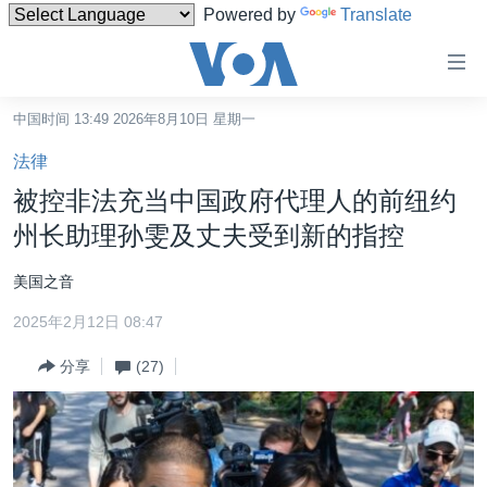
Powered by
Translate
无
障
碍
中国时间 13:49 2026年8月10日 星期一
主页
链
法律
接
美国
被控非法充当中国政府代理人的前纽约
跳
中国
州长助理孙雯及丈夫受到新的指控
转
台湾
到
美国之音
内
港澳
容
2025年2月12日 08:47
国际
跳
分享
(27)
转
分类新闻
最新国际新闻
到
美中关系
印太
经济·金融·贸易
导
航
热点专题
中东
人权·法律·宗教
跳