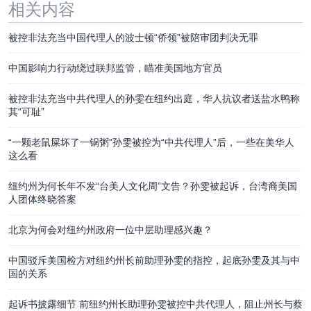
相关内容
被控非法充当中国代理人的波士顿“侨领”被陪审团判决无罪
中国影响力行动绕过联邦监管，瞄准美国地方官员
被控非法充当中共代理人的孙雯在纽约出庭，华人抗议者送盐水鸭称
其“可耻”
“一颗老鼠屎坏了一锅粥”孙雯被控为“中共代理人”后，一些在美华人
这么看
纽约州为何长年不发“台美人文化周”文告？孙雯被起诉，台湾裔美国
人团体终晓答案
北京为何会对纽约州政府一位中层助理感兴趣？
中国驳斥美国检方对纽约州长前助理孙雯的指控，起底孙雯及其与中
国的关系
起诉书披露细节 前纽约州长助理孙雯被控中共代理人，阻止州长与蔡