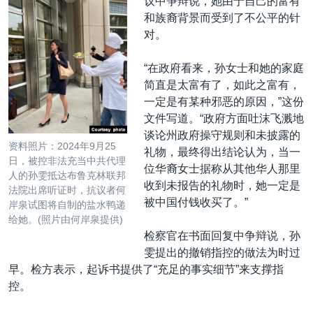
议中争辩说，她由于自己的富有
和族裔背景而受到了不公平的针
对。
“在政府看来，孙女士和她的家庭
简直是太富有了，如此之富有，
一定是有某种邪恶的原因，”这份
文件写道。“政府方面吐沫飞溅地
谈论州政府操守规则和未披露的
资料照片：2024年9月25
礼物，最终得出结论认为，当一
日，被控非法充当中共代理
位华裔女士据称从其他华人那里
人的孙雯抵达布鲁克林联邦
收到未报告的礼物时，她一定是
法院出席听证时，抗议者何
被中国付钱收买了。”
岸泉试图将自制的盐水鸭递
给她。(照片由何岸泉提供)
检察官在书面回复中争辩说，孙
雯提出的撤销指控的做法为时过
早。检方表示，起诉书提供了“充足的事实细节”来支撑指
控。