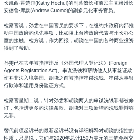
长凯西·霍楚尔(Kathy Hochul)的副幕僚长和前民主党籍州长
安德鲁·库默(Andrew Cuomo)的副多元化事务官员。
检察官说，孙雯在中国官员的要求下，在纽约州政府内部推
动中国政府的优先事项，比如阻止台湾政府代表与州长办公
室的接触。检方说，作为回报，胡骁在中国的各种商业投资
得到了帮助。
孙雯已在去年被指控违反《外国代理人登记法》(Foreign
Agents Registration Act)、串谋洗钱和帮助他人从事签证欺
诈并非法入境美国。胡骁之前被指控串谋洗钱、串谋从事银
行欺诈和滥用身份验证方式。
检察官星期二说，针对孙雯和胡骁两人的串谋洗钱罪都被修
订，包括进更多的法律条款。胡骁对三项新增的洗钱罪辩称
无罪。
替代前项起诉书的最新起诉书没有详细解释对胡骁的指控的
性质，只是说，它们与2020年总计150万美元的三笔金融交