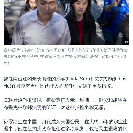
VOA视频
欧洲
科教·文娱·体健
白宫要闻
转
到
VOA今日焦点
非洲
军事
国会报道
检
中文广播
美洲
劳工
美中关系
索
全球议题
环境
美国建国250周年
关注我们
埃博拉疫情
资料照片：被控非法充当中国政府代理人的前纽约州长助理孙雯和丈
美国之音专访
夫胡骁(不在照片中)在提审后离开布鲁克林联邦法院。(2024年9月3
日)
重要讲话与声明
台海两岸关系
曾任两位纽约州长助理的孙雯(Linda Sun)和丈夫胡骁(Chris
其他语言网站
Hu)在被控充当中国代理人的案件中受到了更多指控。
南中国海争端
关注西藏
美联社(AP)报道说，据检察官表示，星期二，孙雯和胡骁在
布鲁克林联邦法院的听证上对这些指控辩称无罪。
关注新疆
GEN Z 看美国
孙雯出生在中国，归化成为美国公民，在大约15年的职业生
涯中，她在纽约州政府担任过多项职务，包括民主党籍的州