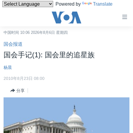
Powered by
Translate
无
障
碍
中国时间 10:06 2026年8月6日 星期四
主页
链
国会报道
接
美国
国会手记(1): 国会里的追星族
跳
中国
转
杨晨
台湾
到
2010年8月23日 08:00
内
港澳
容
分享
国际
跳
转
分类新闻
最新国际新闻
到
美中关系
印太
经济·金融·贸易
导
航
热点专题
中东
人权·法律·宗教
跳