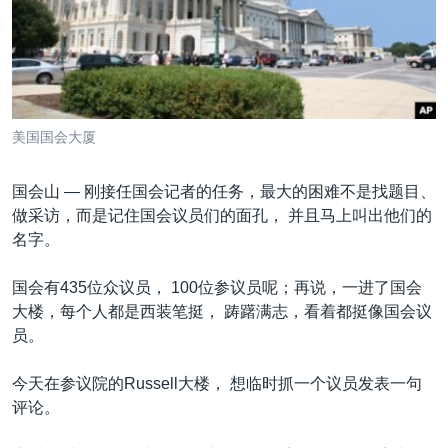
VOA视频
欧洲
科教·文娱·体健
白宫要闻
转
到
VOA今日焦点
非洲
军事
国会报道
检
中文广播
美洲
劳工
美中关系
索
全球议题
环境
美国建国250周年
关注我们
美国国会大厦
埃博拉疫情
美国之音专访
国会山 —
刚接任国会记者的任务，最大的困难不是找题目、
做采访，而是记住国会议员们的面孔， 并且马上叫出他们的
重要讲话与声明
名字。
台海两岸关系
其他语言网站
国会有435位众议员， 100位参议员呢；再说，一进了国会
南中国海争端
大楼，每个人都是西装笔挺， 踌躇满志，看着都挺像国会议
关注西藏
员。
关注新疆
今天在参议院的Russell大楼， 想临时抓一个议员发表一句
GEN Z 看美国
评论。