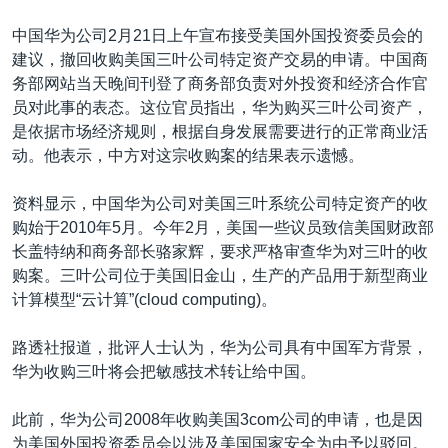
VOA视频
欧洲
科教·文娱·体健
白宫要闻
转
中国华为公司2月21日上午宣布接受美国外国投资委员会的
到
VOA今日焦点
非洲
军事
国会报道
建议，撤回收购美国三叶公司特定资产交易的申请。中国商
检
中文广播
美洲
劳工
美中关系
务部网站当天晚间刊登了商务部负责对外投资和经济合作官
索
员对此事的表态。这位官员指出，华为购买三叶公司资产，
全球议题
环境
美国建国250周年
是依据市场经济规则，根据自身发展需要进行的正常商业活
关注我们
埃博拉疫情
动。他表示，中方对这宗收购案的结果表示遗憾。
美国之音专访
资料显示，中国华为公司对美国三叶系统公司特定资产的收
重要讲话与声明
购始于2010年5月。今年2月，美国一些议员致信美国财政部
长盖特纳和商务部长骆家辉，要求严格审查华为对三叶的收
台海两岸关系
其他语言网站
购案。三叶公司位于美国旧金山，生产的产品用于新型商业
南中国海争端
计算模型“云计算”(cloud computing)。
关注西藏
路透社报道，批评人士认为，华为公司具有中国军方背景，
关注新疆
华为收购三叶将会把敏感技术转让给中国。
GEN Z 看美国
此前，华为公司2008年收购美国3com公司的申请，也是因
为美国外国投资委员会以涉及美国国家安全为由予以驳回。