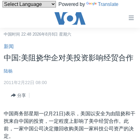
Powered by
Translate
无
障
碍
中国时间 22:48 2026年8月8日 星期六
主页
链
新闻
接
美国
中国:美阻挠华企对美投资影响经贸合作
跳
中国
转
陆杨
台湾
到
2011年2月22日 08:00
内
港澳
容
分享
国际
跳
转
分类新闻
最新国际新闻
中国商务部星期一(2月21日)表示，美国以安全为由阻挠和干
到
美中关系
印太
经济·金融·贸易
扰来自中国的投资，一定程度上影响了美中经贸合作。此
导
前，一家中国公司决定撤回收购美国一家科技公司资产的决
航
热点专题
中东
人权·法律·宗教
定。
跳