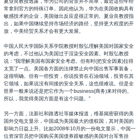
夏业良教授透露，华为公司的背景并不简单，最近这些年经
常拿到官方的特殊订单。因此他认为，华为在美国收购具有
敏感技术的企业，美国做出反应是很正常的。夏业良教授指
出，如果中国继续坚持市场经济的路径，坚持更大程度的开
放，中美经贸关系才会有更大发展。
中国人民大学国际关系学院教授时殷弘理解美国对国家安全
的考虑，不过他认为美国过于渲染安全因素。时殷弘教授
说：“我理解美国有国家安全考虑。但有时(把安全因素)拉得
太宽了一点。美国各方面的法律禁止向中国出售军事装备，
这很明确。但有一些投资，你说投资在石油领域，投资在其
它领域，如果说没有间接的安全关系，这也很难说。但是全
世界一般来说还是把它作为一个business(商务)来对待的。
所以，我觉得美国方面是有这个问题。”
另一方面，法新社和路透社等媒体报道，维基揭密获得的美
国外交电文显示，中国成为美国最大的债权国，其对美国的
影响力日益上升。比如2008年10月的一份电文显示，中国一
位资深官员把中国购买美国债券跟敏感的美国对台军售挂