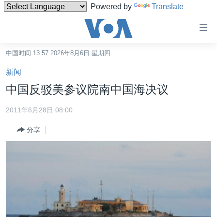
Powered by
Translate
无
障
碍
中国时间 13:57 2026年8月6日 星期四
主页
链
新闻
接
美国
中国反驳美参议院南中国海决议
跳
中国
转
2011年6月28日 08:00
台湾
到
分享
内
港澳
容
国际
跳
转
分类新闻
最新国际新闻
到
美中关系
印太
经济·金融·贸易
导
航
热点专题
中东
人权·法律·宗教
跳