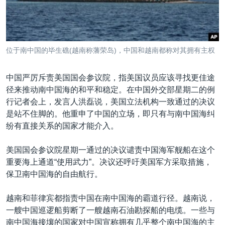
VOA视频
欧洲
科教·文娱·体健
白宫要闻
转
到
VOA今日焦点
非洲
军事
国会报道
检
中文广播
美洲
劳工
美中关系
索
位于南中国的毕生礁(越南称藩荣岛)，中国和越南都称对其拥有主权
全球议题
环境
美国建国250周年
关注我们
埃博拉疫情
中国严厉斥责美国国会参议院，指美国议员应该寻找更佳途
径来推动南中国海的和平和稳定。在中国外交部星期二的例
美国之音专访
行记者会上，发言人洪磊说，美国立法机构一致通过的决议
重要讲话与声明
是站不住脚的。他重申了中国的立场，即只有与南中国海纠
纷有直接关系的国家才能介入。
台海两岸关系
其他语言网站
南中国海争端
美国国会参议院星期一通过的决议谴责中国海军舰船在这个
重要海上通道“使用武力”。决议还呼吁美国军方采取措施，
关注西藏
保卫南中国海的自由航行。
关注新疆
越南和菲律宾都指责中国在南中国海的霸道行径。越南说，
GEN Z 看美国
一艘中国巡逻船剪断了一艘越南石油勘探船的电缆。一些与
南中国海接壤的国家对中国宣称拥有几乎整个南中国海的主