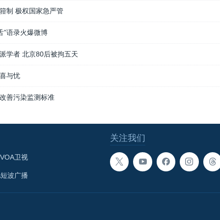
箝制 极权国家急严管
舌”语录火爆微博
派学者 北京80后被拘五天
喜与忧
改善污染监测标准
关注我们
VOA卫视
A短波广播