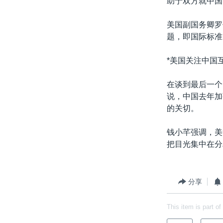
助于双方就中国
转
VOA今日焦点
非洲
军事
国会报道
到
美国副国务卿罗
检
中文广播
美洲
劳工
美中关系
题，即国际标准
索
全球议题
环境
美国建国250周年
*美国关注中国
埃博拉疫情
在谈到最后一个
美国之音专访
说，中国去年加
重要讲话与声明
的关切。
台海两岸关系
钱小芊强调，美
南中国海争端
把目光集中在分
关注西藏
关注新疆
分享
GEN Z 看美国
This item is part of