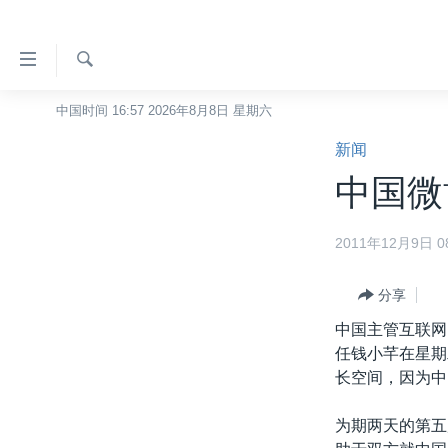
无
障
碍
检
中国时间 16:57 2026年8月8日 星期六
主页
索
链
新闻
美国
接
中国微
中国
跳
转
台湾
2011年12月9日 08
到
港澳
内
容
分享
国际
跳
中国主管互联网
分类新闻
最新国际新闻
转
任钱小芊在星期
到
美中关系
印太
经济·金融·贸易
长空间，因为中
导
热点专题
中东
人权·法律·宗教
航
为期两天的第五
跳
VOA视频
欧洲
科教·文娱·体健
白宫要闻