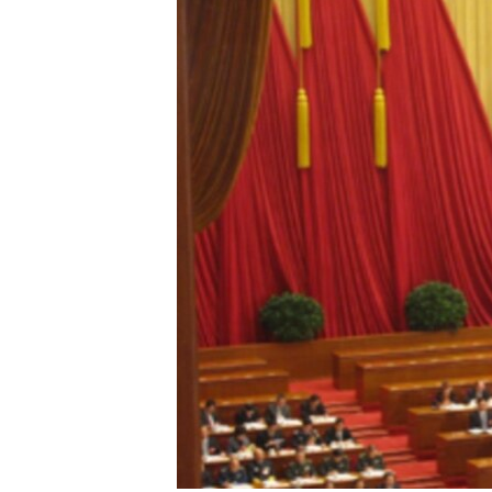
转
VOA今日焦点
非洲
军事
国会报道
到
检
中文广播
美洲
劳工
美中关系
索
全球议题
环境
美国建国250周年
埃博拉疫情
美国之音专访
重要讲话与声明
台海两岸关系
南中国海争端
关注西藏
关注新疆
GEN Z 看美国