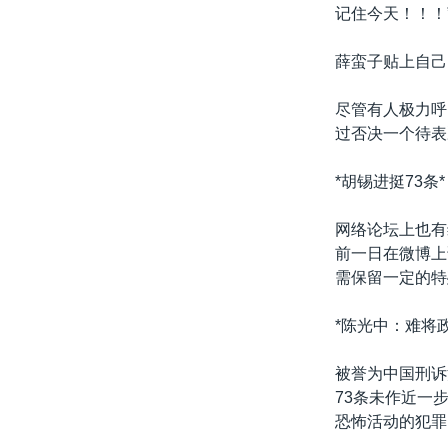
记住今天！！！
薛蛮子贴上自己
尽管有人极力呼
过否决一个待表
*胡锡进挺73条*
网络论坛上也有
前一日在微博上
需保留一定的特
*陈光中：难将
被誉为中国刑诉
73条未作近一
恐怖活动的犯罪