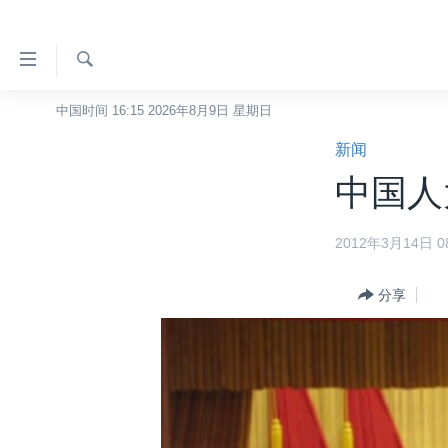
无
障
碍
检
中国时间 16:15 2026年8月9日 星期日
主页
索
链
新闻
美国
接
中国人
中国
跳
转
台湾
2012年3月14日 08
到
港澳
内
容
分享
国际
跳
分类新闻
最新国际新闻
转
到
美中关系
印太
经济·金融·贸易
导
热点专题
中东
人权·法律·宗教
航
跳
VOA视频
欧洲
科教·文娱·体健
白宫要闻