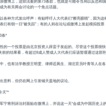
浪微博上，这部法案的第73条款，也就是可能令当局以反恐和
成为有关两会讨论的一个焦点话题。
以各种方式发出呼声：有贴呼吁人大代表们“擦亮眼睛”，因为这
表们有朝一日“被失踪”；有的人则在论坛或微博上发起模拟投票
3条*
性的一个投票是由北京投资人薛蛮子发起的。尽管这个投票很快
消失前的结果看，有超过8成人赞成人大代表们应该暂缓通过这部
中，也有法学教授王明雯、律师迟夙生、湖北官员叶青等人在各
出意料，但仍在网上引发铺天盖地的议论。
天”*
军宁将刑诉法封面贴在微博上，并说这一天“会成为中国历史上