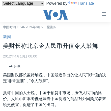
Powered by
Translate
无
障
碍
中国时间 15:46 2026年8月6日 星期四
主页
链
新闻
接
美国
美财长称北京令人民币升值令人鼓舞
跳
中国
转
2012年4月18日 08:00
台湾
到
分享
内
港澳
容
美国财政部长盖特纳说，中国最近作出的让人民币升值的决
国际
跳
定“非常重要”，“令人鼓舞”。
转
分类新闻
最新国际新闻
到
批评中国的人士说，中国干预货币市场，压低人民币的比
美中关系
印太
经济·金融·贸易
导
价。人民币汇率降低意味着中国制造的商品对外国购买者来
航
热点专题
中东
人权·法律·宗教
说更便宜，促进了中国的出口。
跳