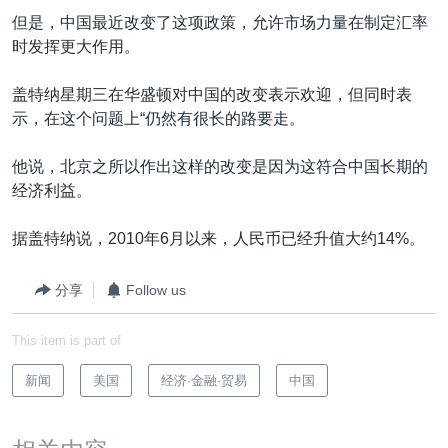
VOA视频
欧洲
科教·文娱·体健
白宫要闻
转
但是，中国最近改变了这项政策，允许市场力量在制定汇率
到
VOA今日焦点
非洲
军事
国会报道
时发挥更大作用。
检
中文广播
美洲
劳工
美中关系
索
盖特纳星期三在华盛顿对中国的改变表示欢迎，但同时表
全球议题
环境
美国建国250周年
示，在这个问题上“仍然有很长的路要走。
关注我们
埃博拉疫情
他说，北京之所以作出这样的改变是因为这符合中国长期的
美国之音专访
经济利益。
重要讲话与声明
据盖特纳说，2010年6月以来，人民币已经升值大约14%。
台海两岸关系
其他语言网站
分享
Follow us
南中国海争端
关注西藏
This item is part of
关注新疆
新闻
美国
经济·金融·贸易
中国
GEN Z 看美国