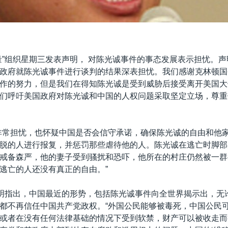
量”组织星期三发表声明， 对陈光诚事件的事态发展表示担忧。声
政府就陈光诚事件进行谈判的结果深表担忧。我们感谢克林顿国
作的努力，但是我们在得知陈光诚是受到威胁后接受离开美国大
们呼吁美国政府对陈光诚和中国的人权问题采取坚定立场，尊重
非常担忧，也怀疑中国是否会信守承诺，确保陈光诚的自由和他家
脱的人进行报复，并惩罚那些虐待他的人。陈光诚在逃亡时脚部
戒备森严，他的妻子受到骚扰和恐吓，他所在的村庄仍然被一群
逃亡的人还没有真正的自由。”
声明指出，中国最近的形势，包括陈光诚事件向全世界揭示出，无
都不再信任中国共产党政权。“外国公民能够被毒死，中国公民
或者在没有任何法律基础的情况下受到软禁，财产可以被收走而