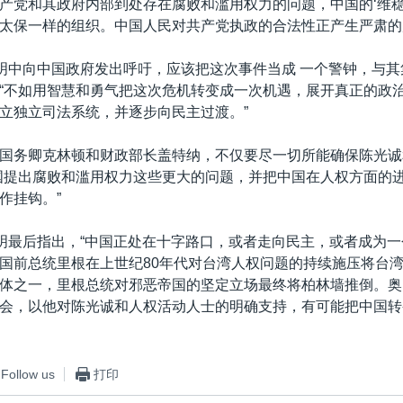
产党和其政府内部到处存在腐败和滥用权力的问题，中国的‘维稳
太保一样的组织。中国人民对共产党执政的合法性正产生严肃的
声明中向中国政府发出呼吁，应该把这次事件当成 一个警钟，与
“不如用智慧和勇气把这次危机转变成一次机遇，展开真正的政
立独立司法系统，并逐步向民主过渡。”
国务卿克林顿和财政部长盖特纳，不仅要尽一切所能确保陈光诚
国提出腐败和滥用权力这些更大的问题，并把中国在人权方面的
作挂钩。”
声明最后指出，“中国正处在十字路口，或者走向民主，或者成为
国前总统里根在上世纪80年代对台湾人权问题的持续施压将台
体之一，里根总统对邪恶帝国的坚定立场最终将柏林墙推倒。奥
会，以他对陈光诚和人权活动人士的明确支持，有可能把中国转
Follow us
打印