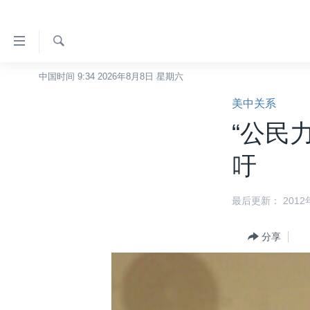
无
障
碍
检
中国时间 9:34 2026年8月8日 星期六
主页
索
链
美中关系
美国
接
“公民
中国
跳
转
台湾
吁
到
港澳
内
最后更新： 2012年
容
国际
跳
分类新闻
最新国际新闻
转
分享
到
美中关系
印太
经济·金融·贸易
导
热点专题
中东
人权·法律·宗教
航
跳
VOA视频
欧洲
科教·文娱·体健
白宫要闻