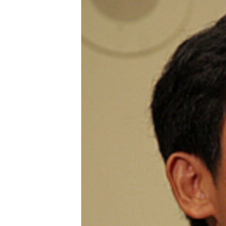
转
VOA今日焦点
非洲
军事
国会报道
到
检
中文广播
美洲
劳工
美中关系
索
全球议题
环境
美国建国250周年
埃博拉疫情
美国之音专访
重要讲话与声明
台海两岸关系
南中国海争端
关注西藏
关注新疆
GEN Z 看美国