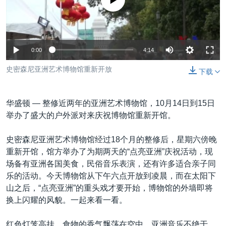
没有媒体可用资源
VOA视频
欧洲
科教·文娱·体健
白宫要闻
转
到
VOA今日焦点
非洲
军事
国会报道
检
中文广播
美洲
劳工
美中关系
索
0:00
4:14
全球议题
环境
美国建国250周年
关注我们
史密森尼亚洲艺术博物馆重新开放
下载
埃博拉疫情
美国之音专访
华盛顿 —
整修近两年的亚洲艺术博物馆，10月14日到15日
重要讲话与声明
举办了盛大的户外派对来庆祝博物馆重新开馆。
台海两岸关系
其他语言网站
史密森尼亚洲艺术博物馆经过18个月的整修后，星期六傍晚
南中国海争端
重新开馆，馆方举办了为期两天的“点亮亚洲”庆祝活动，现
场备有亚洲各国美食，民俗音乐表演，还有许多适合亲子同
关注西藏
乐的活动。今天博物馆从下午六点开放到凌晨，而在太阳下
关注新疆
山之后，“点亮亚洲”的重头戏才要开始，博物馆的外墙即将
换上闪耀的风貌。一起来看一看。
GEN Z 看美国
红色灯笼高挂，食物的香气飘荡在空中，亚洲音乐不绝于