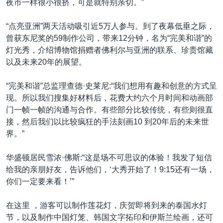
夜市一样很小很挤，可是就特别亲切。”
“点亮亚洲”两天活动吸引近5万人参与。到了夜幕低垂之际，
曾获东尼奖的59制作公司，带来12分钟，名为“完美和谐”的
灯光秀，介绍博物馆捐赠者佛利尔与亚洲的联系、珍贵馆藏
以及未来20年的展望。
“完美和谐”总监理查德·史莱尼:“我们想用有趣和创意的方式呈
现。所以我们搜集好材料后，花费大约六个月时间和动画部
门一帧一帧的沟通与合作。有些部分比较传统，有些则很直
接，然后我们以比较疯狂的手法刻画10 到20年后的未来世
界。”
华盛顿居民雪浓·佛斯:“这是场不可思议的体验！我发了短信
给我的亲朋好友，告诉他们，‘大秀开始了！9:15还有一场，
你们一定要来看！’”
在这里 ，游客可以制作莲花灯，庆贺即将到来的泰国水灯
节，以及制作中国灯笼、韩国文字拓印和伊斯兰绘画，还可