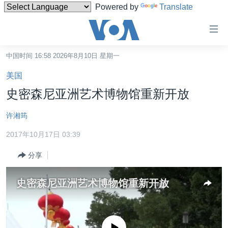
Powered by
Translate
无
障
碍
中国时间 16:58 2026年8月10日 星期一
主页
链
美国
接
美国
史密森尼亚洲艺术博物馆重新开放
跳
中国
转
许湘筠
台湾
到
2017年10月17日 03:39
内
港澳
容
分享
国际
跳
转
分类新闻
最新国际新闻
史密森尼亚洲艺术博物馆重新开放
到
美中关系
印太
经济·金融·贸易
导
航
热点专题
中东
人权·法律·宗教
跳