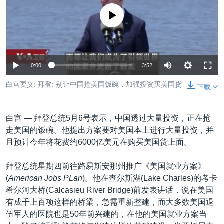
VOA视频
欧洲
科教·文娱·体健
白宫要闻
转
没有媒体可用资源
到
VOA今日焦点
非洲
军事
国会报道
检
中文广播
美洲
劳工
美中关系
索
全球议题
环境
美国建国250周年
关注我们
0:00
3:52
埃博拉疫情
白宫要义: 拜登: 别让中国抢美国饭碗，加强投资买美国货
下载
美国之音专访
重要讲话与声明
白宫 —
拜登总统5月6号表示，中国透过大量投资，正在抢
台海两岸关系
走美国的饭碗。他提出方案要对美国本土进行大量投资，并
其他语言网站
且预计今年将花费约6000亿美元在购买美国货上面。
南中国海争端
关注西藏
拜登总统星期四前往路易斯安那州推广《美国就业方案》
(
American Jobs PLan
)。他在查尔斯湖(Lake Charles)的考卡
关注新疆
希尔河大桥(Calcasieu River Bridge)前发表讲话，说在美国
GEN Z 看美国
有成千上百项这样的桥梁，急需重新整建，而大多数美国退
伍军人的医院也是50年前兴建的，在他的美国就业方案当