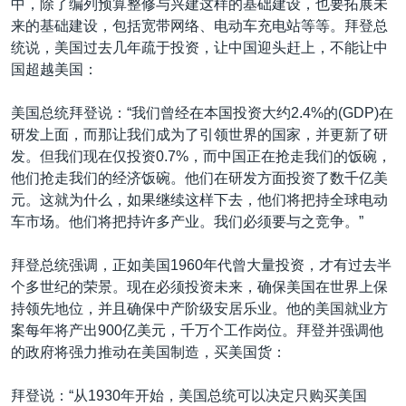
中，除了编列预算整修与兴建这样的基础建设，也要拓展未
来的基础建设，包括宽带网络、电动车充电站等等。拜登总
统说，美国过去几年疏于投资，让中国迎头赶上，不能让中
国超越美国：
美国总统拜登说：“我们曾经在本国投资大约2.4%的(GDP)在
研发上面，而那让我们成为了引领世界的国家，并更新了研
发。但我们现在仅投资0.7%，而中国正在抢走我们的饭碗，
他们抢走我们的经济饭碗。他们在研发方面投资了数千亿美
元。这就为什么，如果继续这样下去，他们将把持全球电动
车市场。他们将把持许多产业。我们必须要与之竞争。”
拜登总统强调，正如美国1960年代曾大量投资，才有过去半
个多世纪的荣景。现在必须投资未来，确保美国在世界上保
持领先地位，并且确保中产阶级安居乐业。他的美国就业方
案每年将产出900亿美元，千万个工作岗位。拜登并强调他
的政府将强力推动在美国制造，买美国货：
拜登说：“从1930年开始，美国总统可以决定只购买美国