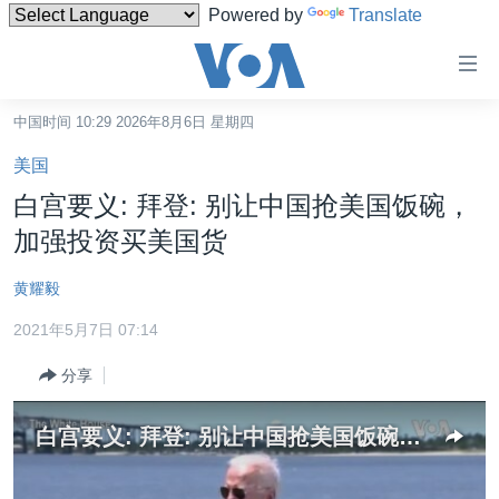
Powered by
Translate
无
障
碍
中国时间 10:29 2026年8月6日 星期四
主页
链
美国
接
美国
白宫要义: 拜登: 别让中国抢美国饭碗，
跳
中国
加强投资买美国货
转
台湾
到
黄耀毅
内
港澳
容
2021年5月7日 07:14
国际
跳
分享
转
分类新闻
最新国际新闻
到
美中关系
印太
经济·金融·贸易
导
白宫要义: 拜登: 别让中国抢美国饭碗，加强投资买美国货
航
热点专题
中东
人权·法律·宗教
跳