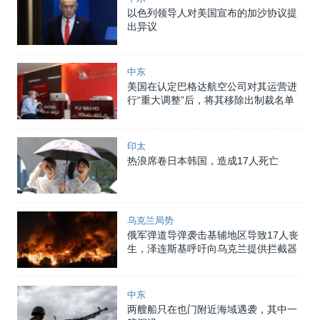
以色列领导人对美国宣布的加沙协议提
出异议
中东
美国在认定巴格达航空公司对其运营进
行“重大调整”后，将其移除出制裁名单
印太
热浪席卷日本韩国，造成17人死亡
乌克兰局势
俄军弹道导弹袭击基辅地区导致17人丧
生，泽连斯基呼吁向乌克兰提供拦截器
中东
两艘船只在也门附近海域遇袭，其中一