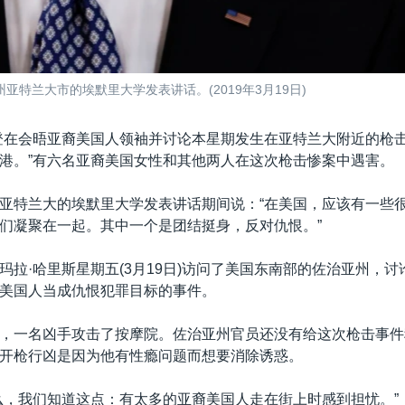
特兰大市的埃默里大学发表讲话。(2019年3月19日)
登在会晤亚裔美国人领袖并讨论本星期发生在亚特兰大附近的枪击
港。”有六名亚裔美国女性和其他两人在这次枪击惨案中遇害。
亚特兰大的埃默里大学发表讲话期间说：“在美国，应该有一些
们凝聚在一起。其中一个是团结挺身，反对仇恨。”
玛拉·哈里斯星期五(3月19日)访问了美国东南部的佐治亚州，
美国人当成仇恨犯罪目标的事件。
，一名凶手攻击了按摩院。佐治亚州官员还没有给这次枪击事件
开枪行凶是因为他有性瘾问题而想要消除诱惑。
么，我们知道这点：有太多的亚裔美国人走在街上时感到担忧。”