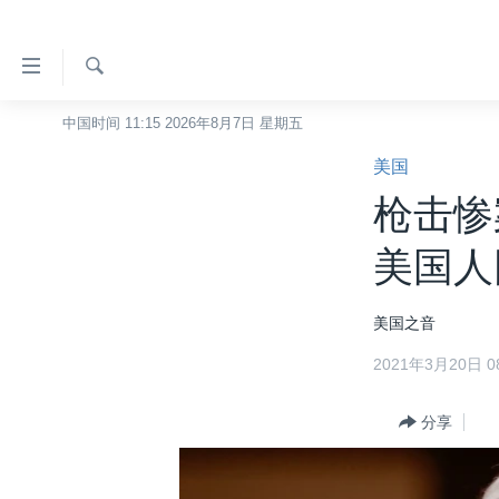
无
障
碍
检
中国时间 11:15 2026年8月7日 星期五
主页
索
链
美国
美国
接
枪击惨
中国
跳
转
台湾
美国人
到
港澳
内
美国之音
容
国际
跳
2021年3月20日 08
分类新闻
最新国际新闻
转
到
美中关系
印太
经济·金融·贸易
分享
导
热点专题
中东
人权·法律·宗教
航
跳
VOA视频
欧洲
科教·文娱·体健
白宫要闻