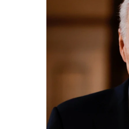
转
VOA今日焦点
非洲
军事
国会报道
到
检
中文广播
美洲
劳工
美中关系
索
全球议题
环境
美国建国250周年
埃博拉疫情
美国之音专访
重要讲话与声明
台海两岸关系
南中国海争端
关注西藏
关注新疆
GEN Z 看美国