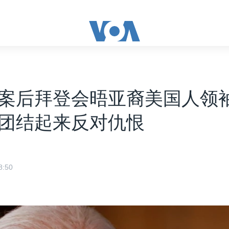
案后拜登会晤亚裔美国人领袖
团结起来反对仇恨
:50