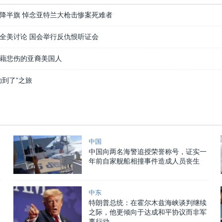
降半旗 悼念亚特兰大枪击惨案死难者
全美讨论 国会举行反仇恨听证会
藉悲伤的亚裔美国人
助到了”之旅
中国
中国向两名海警追授荣誉称号，证实一
年前自家舰船相撞事件造成人员丧生
中东
特朗普总统：在霍尔木兹海峡谈判继续
之际，他更倾向于达成和平协议而非军
事行动