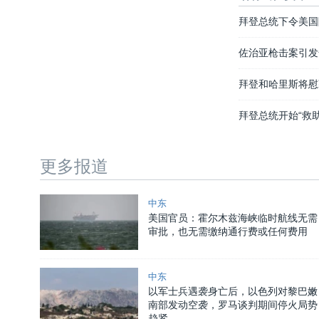
拜登总统下令美国
佐治亚枪击案引发
拜登和哈里斯将慰
拜登总统开始“救
更多报道
中东
美国官员：霍尔木兹海峡临时航线无需
审批，也无需缴纳通行费或任何费用
中东
以军士兵遇袭身亡后，以色列对黎巴嫩
南部发动空袭，罗马谈判期间停火局势
趋紧