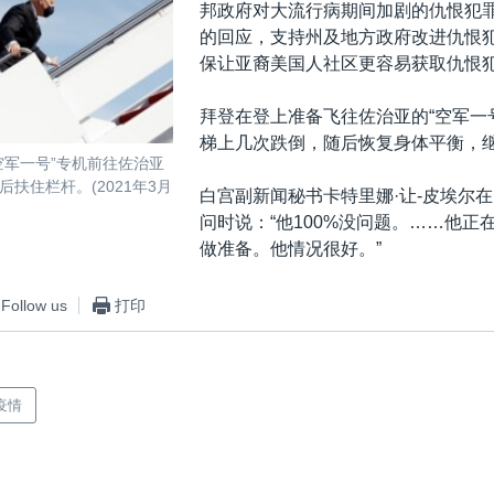
邦政府对大流行病期间加剧的仇恨犯
的回应，支持州及地方政府改进仇恨
保让亚裔美国人社区更容易获取仇恨犯
拜登在登上准备飞往佐治亚的“空军一
梯上几次跌倒，随后恢复身体平衡，
空军一号”专机前往佐治亚
扶住栏杆。(2021年3月
白宫副新闻秘书卡特里娜·让-皮埃尔
问时说：“他100%没问题。……他正
做准备。他情况很好。”
Follow us
打印
疫情