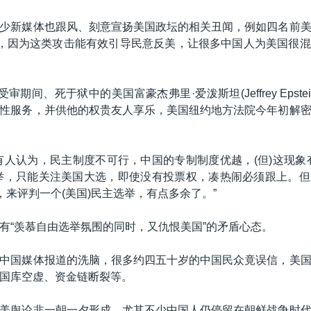
少新媒体也跟风、刻意宣扬美国政坛的相关丑闻，例如四名前
等，因为这类攻击能有效引导民意反美，让很多中国人为美国很
受审期间、死于狱中的美国富豪杰弗里·爱泼斯坦(Jeffrey Epste
性服务，并供他的权贵友人享乐，美国纽约地方法院今年初解
有人认为，民主制度不可行，中国的专制制度优越，(但)这现象
举，只能关注美国大选，即使没有投票权，凑热闹必须跟上。
)，来评判一个(美国)民主选举，有点多余了。”
有“羡慕自由选举氛围的同时，又仇恨美国”的矛盾心态。
中国媒体报道的洗脑，很多约四五十岁的中国民众竟误信，美
国库空虚、资金链断裂等。
美舆论非一朝一夕形成，尤其不少中国人仍停留在朝鲜战争时