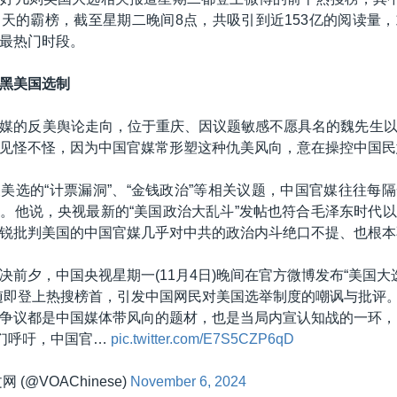
天的霸榜，截至星期二晚间8点，共吸引到近153亿的阅读量
最热门时段。
黑美国选制
媒的反美舆论走向，位于重庆、因议题敏感不愿具名的魏先生
见怪不怪，因为中国官媒常形塑这种仇美风向，意在操控中国民
美选的“计票漏洞”、“金钱政治”等相关议题，中国官媒往往每
。他说，央视最新的“美国政治大乱斗”发帖也符合毛泽东时代
锐批判美国的中国官媒几乎对中共的政治内斗绝口不提、也根本
决前夕，中国央视星期一(11月4日)晚间在官方微博发布“美国
随即登上热搜榜首，引发中国网民对美国选举制度的嘲讽与批评
争议都是中国媒体带风向的题材，也是当局内宣认知战的一环，
他们呼吁，中国官…
pic.twitter.com/E7S5CZP6qD
 (@VOAChinese)
November 6, 2024