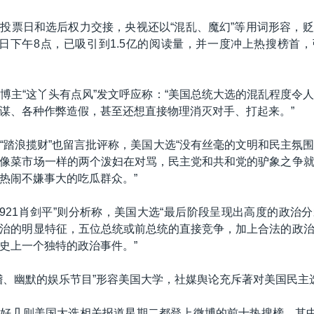
投票日和选后权力交接，央视还以“混乱、魔幻”等用词形容，
5日下午8点，已吸引到1.5亿的阅读量，并一度冲上热搜榜首
博主“这丫头有点风”发文呼应称：“美国总统大选的混乱程度令
谋、各种作弊造假，甚至还想直接物理消灭对手、打起来。”
“踏浪揽财”也留言批评称，美国大选“没有丝毫的文明和民主氛
像菜市场一样的两个泼妇在对骂，民主党和共和党的驴象之争
热闹不嫌事大的吃瓜群众。”
0921肖剑平”则分析称，美国大选“最后阶段呈现出高度的政治
治的明显特征，五位总统或前总统的直接竞争，加上合法的政
史上一个独特的政治事件。”
稽、幽默的娱乐节目”形容美国大学，社媒舆论充斥著对美国民主
好几则美国大选相关报道星期二都登上微博的前十热搜榜，其中 