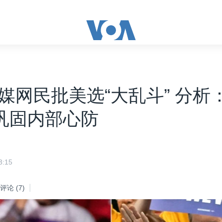
媒网民批美选“大乱斗” 分析
”巩固内部心防
:15
评论
(7)