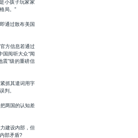
是小孩子玩家家
格局。”
亦即通过散布美国
，官方信息若通过
中国阅听大众“闻
地震”级的重磅信
都紧抓其遣词用字
误判。
媒把两国的认知差
全力建设内部，但
内部矛盾?