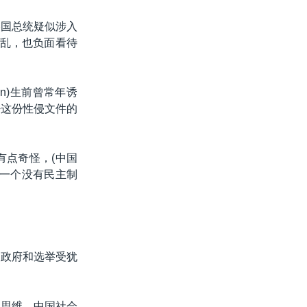
美国总统疑似涉入
混乱，也负面看待
in)生前曾常年诱
密这份性侵文件的
有点奇怪，(中国
但一个没有民主制
国政府和选举受犹
代思维，中国社会