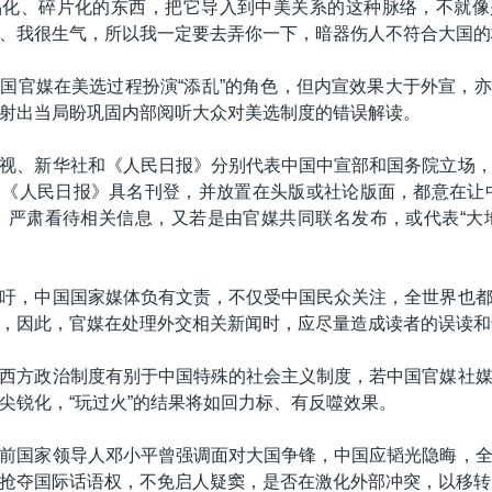
品化、碎片化的东西，把它导入到中美关系的这种脉络，不就像
、我很生气，所以我一定要去弄你一下，暗器伤人不符合大国的
国官媒在美选过程扮演“添乱”的角色，但内宣效果大于外宣，
射出当局盼巩固内部阅听大众对美选制度的错误解读。
视、新华社和《人民日报》分别代表中国中宣部和国务院立场
《人民日报》具名刊登，并放置在头版或社论版面，都意在让
，严肃看待相关信息，又若是由官媒共同联名发布，或代表“大
吁，中国国家媒体负有文责，不仅受中国民众关注，全世界也
，因此，官媒在处理外交相关新闻时，应尽量造成读者的误读和
西方政治制度有别于中国特殊的社会主义制度，若中国官媒社
尖锐化，“玩过火”的结果将如回力标、有反噬效果。
前国家领导人邓小平曾强调面对大国争锋，中国应韬光隐晦，
抢夺国际话语权，不免启人疑窦，是否在激化外部冲突，以移转