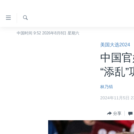
无
障
碍
检
中国时间 9:52 2026年8月8日 星期六
主页
索
链
美国大选2024
美国
接
中国官
中国
跳
转
台湾
“添乱
到
港澳
内
林乃绢
容
国际
跳
2024年11月5日 23
分类新闻
最新国际新闻
转
到
美中关系
印太
经济·金融·贸易
分享
导
热点专题
中东
人权·法律·宗教
航
跳
VOA视频
欧洲
科教·文娱·体健
白宫要闻