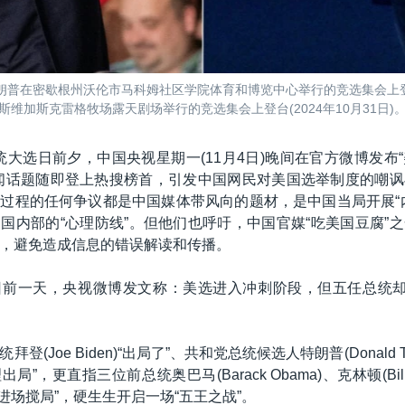
朗普在密歇根州沃伦市马科姆社区学院体育和博览中心举行的竞选集会上登台演
维加斯克雷格牧场露天剧场举行的竞选集会上登台(2024年10月31日)
统大选日前夕，中国央视星期一(11月4日)晚间在官方微博发布
闻话题随即登上热搜榜首，引发中国网民对美国选举制度的嘲
过程的任何争议都是中国媒体带风向的题材，是中国当局开展“
国内部的“心理防线”。但他们也呼吁，中国官媒“吃美国豆腐”
，避免造成信息的错误解读和传播。
前一天，央视微博发文称：美选进入冲刺阶段，但五任总统却
登(Joe Biden)“出局了”、共和党总统候选人特朗普(Donald T
”，更直指三位前总统奥巴马(Barack Obama)、克林顿(Bill C
rter)“进场搅局”，硬生生开启一场“五王之战”。