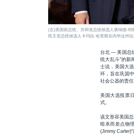
(左)美国前总统、共和党总统候选人唐纳德-特
民主党总统候选人卡玛拉·哈里斯在内华达州拉斯
台北 —
美国总
统大乱斗”的新
士说，美国大选
环，旨在巩固中
社会公器的责任
美国大选投票日
式。
该文形容美国总统拜
暗杀而差点物理出局
(Jimmy Ca