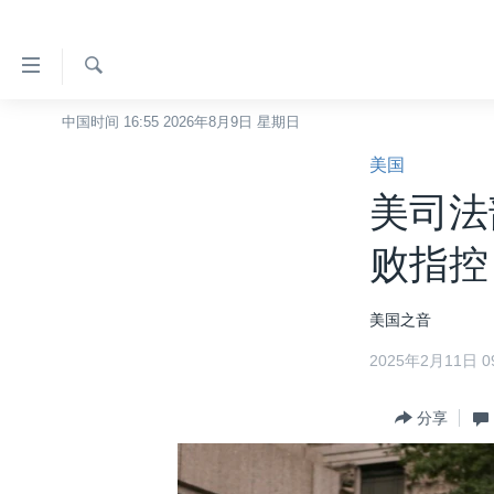
无
障
碍
检
中国时间 16:55 2026年8月9日 星期日
主页
索
链
美国
美国
接
美司法
中国
跳
转
台湾
败指控
到
港澳
内
美国之音
容
国际
跳
2025年2月11日 09
分类新闻
最新国际新闻
转
到
美中关系
印太
经济·金融·贸易
分享
导
热点专题
中东
人权·法律·宗教
航
跳
VOA视频
欧洲
科教·文娱·体健
白宫要闻