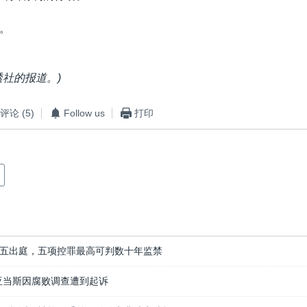
。
透社的报道。)
评论
(5)
Follow us
打印
五出庭，五项控罪最高可判数十年监禁
亚当斯因腐败调查遭到起诉