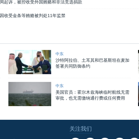
局起诉，被控收受外国贿赂和非法竞选捐款
因收受金条等贿赂被判处11年监禁
中东
沙特阿拉伯、土耳其和巴基斯坦在麦加
签署共同防御条约
中东
美国官员：霍尔木兹海峡临时航线无需
审批，也无需缴纳通行费或任何费用
关注我们