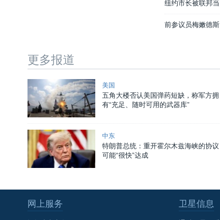
纽约市长被联邦当
前参议员梅嫩德斯
更多报道
美国
五角大楼否认美国弹药短缺，称军方拥
有“充足、随时可用的武器库”
中东
特朗普总统：重开霍尔木兹海峡的协议
可能“很快”达成
网上服务
卫星信息