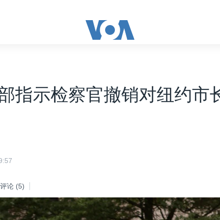
部指示检察官撤销对纽约市
:57
评论
(5)