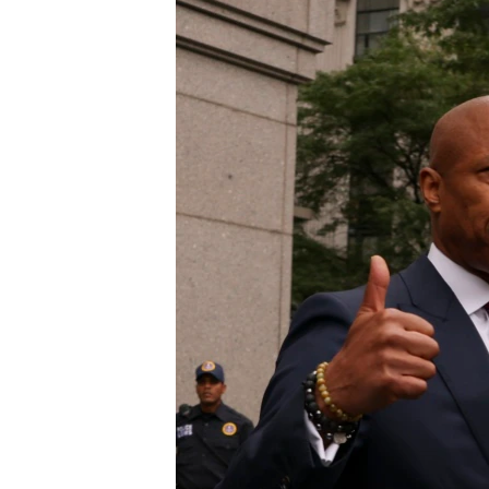
转
VOA今日焦点
非洲
军事
国会报道
到
检
中文广播
美洲
劳工
美中关系
索
全球议题
环境
美国建国250周年
埃博拉疫情
美国之音专访
重要讲话与声明
台海两岸关系
南中国海争端
关注西藏
关注新疆
GEN Z 看美国