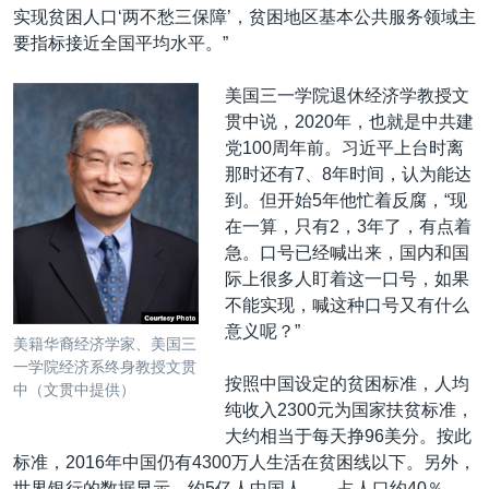
实现贫困人口‘两不愁三保障’，贫困地区基本公共服务领域主
要指标接近全国平均水平。”
美国三一学院退休经济学教授文
贯中说，2020年，也就是中共建
党100周年前。习近平上台时离
那时还有7、8年时间，认为能达
到。但开始5年他忙着反腐，“现
在一算，只有2，3年了，有点着
急。口号已经喊出来，国内和国
际上很多人盯着这一口号，如果
不能实现，喊这种口号又有什么
意义呢？”
美籍华裔经济学家、美国三
一学院经济系终身教授文贯
按照中国设定的贫困标准，人均
中（文贯中提供）
纯收入2300元为国家扶贫标准，
大约相当于每天挣96美分。按此
标准，2016年中国仍有4300万人生活在贫困线以下。另外，
世界银行的数据显示，约5亿人中国人——占人口约40％，