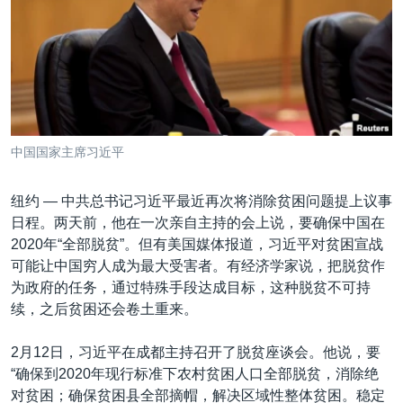
VOA视频
欧洲
科教·文娱·体健
白宫要闻
转
到
VOA今日焦点
非洲
军事
国会报道
检
中文广播
美洲
劳工
美中关系
索
全球议题
环境
美国建国250周年
关注我们
埃博拉疫情
中国国家主席习近平
美国之音专访
纽约 —
中共总书记习近平最近再次将消除贫困问题提上议事
重要讲话与声明
日程。两天前，他在一次亲自主持的会上说，要确保中国在
台海两岸关系
其他语言网站
2020年“全部脱贫”。但有美国媒体报道，习近平对贫困宣战
可能让中国穷人成为最大受害者。有经济学家说，把脱贫作
南中国海争端
为政府的任务，通过特殊手段达成目标，这种脱贫不可持
关注西藏
续，之后贫困还会卷土重来。
关注新疆
2月12日，习近平在成都主持召开了脱贫座谈会。他说，要
GEN Z 看美国
“确保到2020年现行标准下农村贫困人口全部脱贫，消除绝
对贫困；确保贫困县全部摘帽，解决区域性整体贫困。稳定