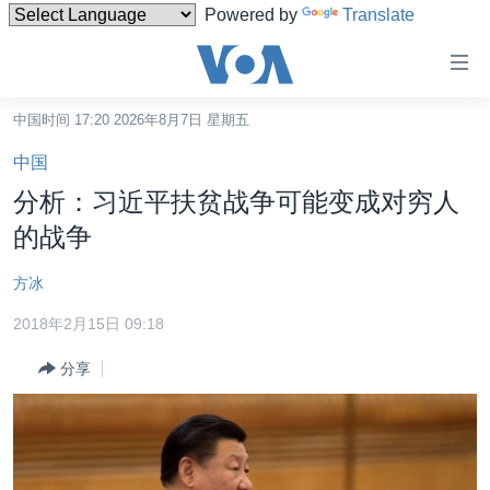
Powered by
Translate
无
障
碍
中国时间 17:20 2026年8月7日 星期五
主页
链
中国
接
美国
分析：习近平扶贫战争可能变成对穷人
跳
中国
的战争
转
台湾
到
方冰
内
港澳
容
2018年2月15日 09:18
国际
跳
分享
转
分类新闻
最新国际新闻
到
美中关系
印太
经济·金融·贸易
导
航
热点专题
中东
人权·法律·宗教
跳