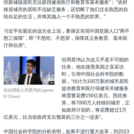
些新城镇居民无法获得健保医疗和教育等基本服务”； “农村
移居城市的居民不仅缺乏服务，还切断了他们过去熟悉的自
给自足的生活，并将其抛入一个不熟悉的世界。”
习近平在最近的这次会上说，要保证实现中国贫困人口“两不
愁三保障”，即 “不愁吃、不愁穿，保障其义务教育、基本医
疗和住房”。
但周君鸿认为这几乎是不可能的
任务。他在接受美国之音采访
时，引用中国社会科学院的数
据，“估计为100万新的城市居民
提供教育和医疗保健等关键服务
自由撰稿人周君鸿(Eugene
将需要花费150亿美元。照此推
K Chow)
算，将7000万人转移到城市，正
如政府计划的，将花费超过1万
亿美元，比当前政府支出预算的三分之一还多”。
中国社会科学院的分析表明，如果不进行重大改革，到2023