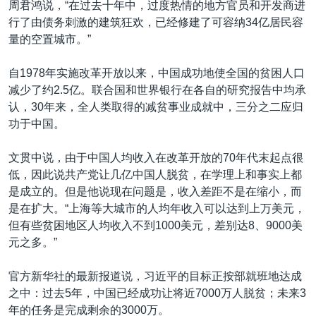
周君鸿说，“在过去十年中，过度热情的地方官员和开发商进
行了由债务刺激的建筑狂欢，已经修建了可容纳34亿居民容
量的空置城市。”
自1978年实施改革开放以来，中国成功地使全国的贫困人口
减少了约2.5亿。联合国和世界银行在各自的研究报告中均承
认，30年来，全人类取得的减贫事业成就中，三分之二应归
功于中国。
文贯中说，由于中国人均收入在改革开放的70年代末起点很
低，因此说共产党让几亿中国人脱贫，在学理上和事实上都
是成立的。但是他说现在问题是，收入差距不是在缩小，而
是在扩大。“上海等大城市的人均年收入可以达到上万美元，
但有些贫困地区人均收入不到1000美元，差别达8、9000美
元之多。”
官方新华社的最新报道说，习近平的目标正按部就班地达成
之中：过去5年，中国已经成功让将近7000万人脱贫；未来3
年的任务是完成剩余的3000万。