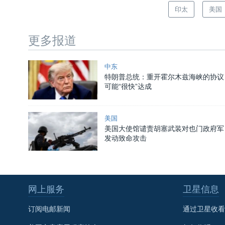
印太
美国
更多报道
中东
特朗普总统：重开霍尔木兹海峡的协议
可能“很快”达成
美国
美国大使馆谴责胡塞武装对也门政府军
发动致命攻击
网上服务
卫星信息
订阅电邮新闻
通过卫星收看