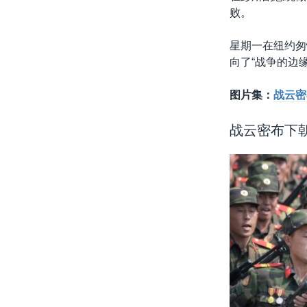
败。
星期一在纽约匆
向了“战争的边
图片集：
战云密
战云密布下朝