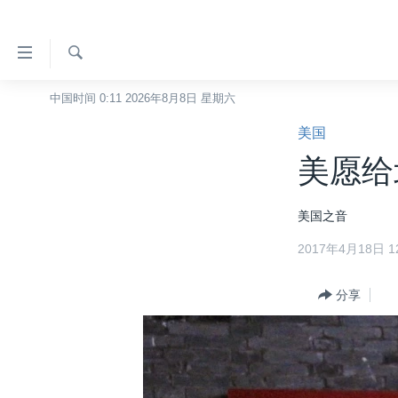
无
障
碍
检
中国时间 0:11 2026年8月8日 星期六
主页
索
链
美国
美国
接
美愿给
中国
跳
转
台湾
美国之音
到
港澳
内
2017年4月18日 12
容
国际
跳
分类新闻
分享
最新国际新闻
转
到
美中关系
印太
经济·金融·贸易
导
热点专题
中东
人权·法律·宗教
航
跳
VOA视频
欧洲
科教·文娱·体健
白宫要闻