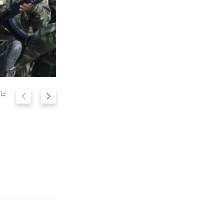
金日
后
前
朝鲜首都纪念开国者金日成诞辰105周年的大
2/33
广场（2017年4月15日）
退
进