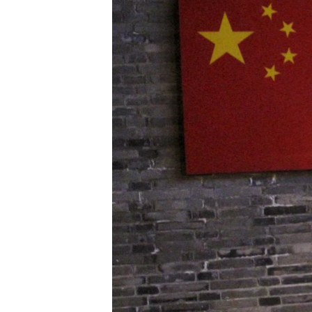
转
VOA今日焦点
非洲
军事
国会报道
到
检
中文广播
美洲
劳工
美中关系
索
全球议题
环境
美国建国250周年
埃博拉疫情
美国之音专访
重要讲话与声明
台海两岸关系
南中国海争端
关注西藏
关注新疆
GEN Z 看美国