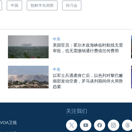
中国
朝鲜半岛局势
特习会
中东
美国官员：霍尔木兹海峡临时航线无需
审批，也无需缴纳通行费或任何费用
中东
以军士兵遇袭身亡后，以色列对黎巴嫩
南部发动空袭，罗马谈判期间停火局势
趋紧
关注我们
VOA卫视