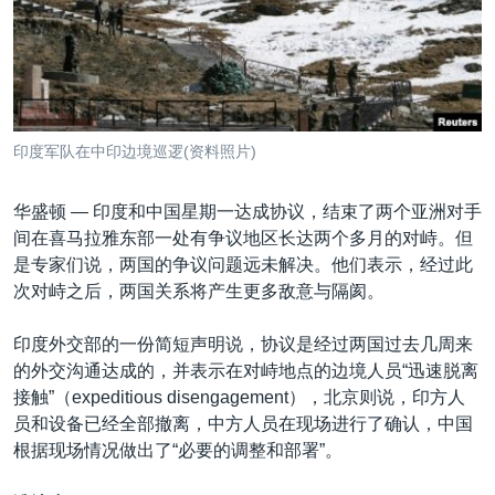
VOA视频
欧洲
科教·文娱·体健
白宫要闻
转
到
VOA今日焦点
非洲
军事
国会报道
检
中文广播
美洲
劳工
美中关系
索
全球议题
环境
美国建国250周年
关注我们
印度军队在中印边境巡逻(资料照片)
埃博拉疫情
美国之音专访
华盛顿 —
印度和中国星期一达成协议，结束了两个亚洲对手
间在喜马拉雅东部一处有争议地区长达两个多月的对峙。但
重要讲话与声明
是专家们说，两国的争议问题远未解决。他们表示，经过此
台海两岸关系
次对峙之后，两国关系将产生更多敌意与隔阂。
其他语言网站
南中国海争端
印度外交部的一份简短声明说，协议是经过两国过去几周来
关注西藏
的外交沟通达成的，并表示在对峙地点的边境人员“迅速脱离
接触”（expeditious disengagement），北京则说，印方人
关注新疆
员和设备已经全部撤离，中方人员在现场进行了确认，中国
GEN Z 看美国
根据现场情况做出了“必要的调整和部署”。