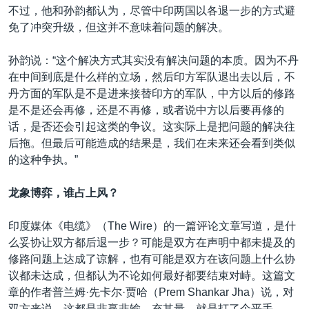
不过，他和孙韵都认为，尽管中印两国以各退一步的方式避
免了冲突升级，但这并不意味着问题的解决。
孙韵说：“这个解决方式其实没有解决问题的本质。因为不丹
在中间到底是什么样的立场，然后印方军队退出去以后，不
丹方面的军队是不是进来接替印方的军队，中方以后的修路
是不是还会再修，还是不再修，或者说中方以后要再修的
话，是否还会引起这类的争议。这实际上是把问题的解决往
后拖。但最后可能造成的结果是，我们在未来还会看到类似
的这种争执。”
龙象博弈，谁占上风？
印度媒体《电缆》（The Wire）的一篇评论文章写道，是什
么妥协让双方都后退一步？可能是双方在声明中都未提及的
修路问题上达成了谅解，也有可能是双方在该问题上什么协
议都未达成，但都认为不论如何最好都要结束对峙。这篇文
章的作者普兰姆·先卡尔·贾哈（Prem Shankar Jha）说，对
双方来说，这都是非赢非输，充其量，就是打了个平手。