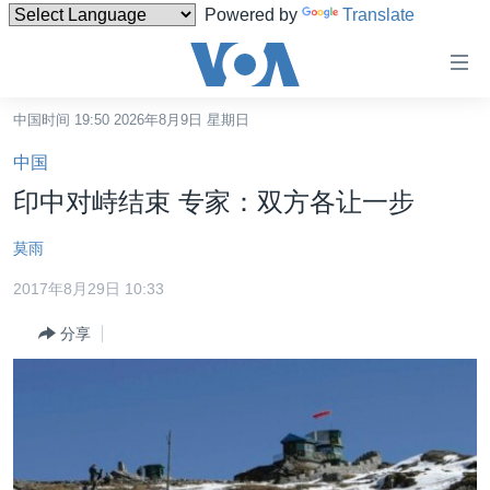
Powered by
Translate
无
障
碍
中国时间 19:50 2026年8月9日 星期日
主页
链
中国
接
美国
印中对峙结束 专家：双方各让一步
跳
中国
转
莫雨
台湾
到
2017年8月29日 10:33
内
港澳
容
分享
国际
跳
转
分类新闻
最新国际新闻
到
美中关系
印太
经济·金融·贸易
导
航
热点专题
中东
人权·法律·宗教
跳