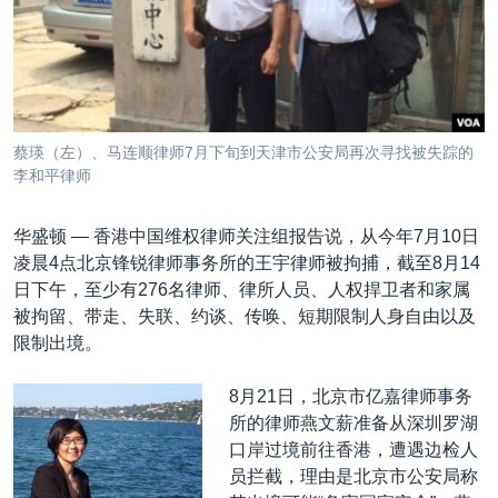
VOA视频
欧洲
科教·文娱·体健
白宫要闻
转
到
VOA今日焦点
非洲
军事
国会报道
检
中文广播
美洲
劳工
美中关系
索
全球议题
环境
美国建国250周年
关注我们
蔡瑛（左）、马连顺律师7月下旬到天津市公安局再次寻找被失踪的
埃博拉疫情
李和平律师
美国之音专访
华盛顿 —
香港中国维权律师关注组报告说，从今年7月10日
重要讲话与声明
凌晨4点北京锋锐律师事务所的王宇律师被拘捕，截至8月14
台海两岸关系
日下午，至少有276名律师、律所人员、人权捍卫者和家属
其他语言网站
被拘留、带走、失联、约谈、传唤、短期限制人身自由以及
南中国海争端
限制出境。
关注西藏
8月21日，北京市亿嘉律师事务
关注新疆
所的律师燕文薪准备从深圳罗湖
GEN Z 看美国
口岸过境前往香港，遭遇边检人
员拦截，理由是北京市公安局称