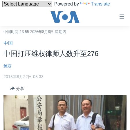
Powered by
Translate
无
障
碍
中国时间 13:55 2026年8月6日 星期四
主页
链
中国
接
美国
中国打压维权律师人数升至276
跳
中国
转
鲍蓉
台湾
到
2015年8月22日 05:33
内
港澳
容
分享
国际
跳
转
分类新闻
最新国际新闻
到
美中关系
印太
经济·金融·贸易
导
航
热点专题
中东
人权·法律·宗教
跳