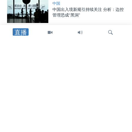
中国
中国出入境新规引持续关注 分析：边控
管理恐成“黑洞”
直播
法律
联邦检察官：中国巨石美国分公司同意
支付逾5百万美元，了结被控冒领疫情救
助贷款案
检
印太
索
日本最新防卫白皮书关于中国和台湾到
底说了什么？
国会报道
俄亥俄州联邦参议员要求对中国太阳能
企业在莱特-帕特森空军基地附近的地产
交易展开国安审查