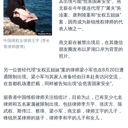
其出境可能“危害国家安全”。燕
文薪在今年接连代理了“屠夫”吳
淦案、唐荆陵案和“女权五姐妹”
案，因而成为新锐维权律师的代
表人物之一。
中国维权女律师王宇 (李长
燕文薪在被禁出境后，在其微信
青律师微博)
朋友圈发布以罗湖口岸为背景的
照片。
另一位曾经代理“女权五姐妹”案的律师梁小军也在8月20日遭
遇限制出境。梁小军与其家人准备经由日本赴美访问交流，
在首都机场遭拦截，同样被告知出境“会危害国家安全”。
据香港中国维权律师关注组统计，目前为止，已有至少七名
律师和五名家属被限制出境。包括律师李方平、张庆方、陈
武权、斯伟江、蔡瑛、梁小军，燕文薪，律师王宇的儿子，
锋锐所某律师的孩子，律师李和平的儿子和女儿 。