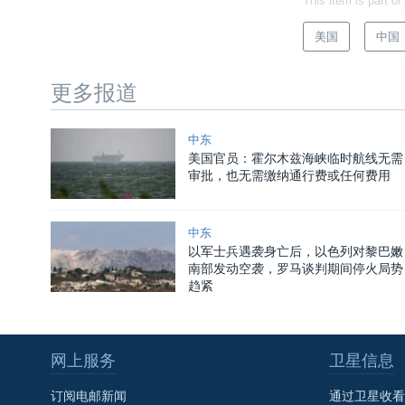
This item is part of
美国
中国
更多报道
中东
美国官员：霍尔木兹海峡临时航线无需
审批，也无需缴纳通行费或任何费用
中东
以军士兵遇袭身亡后，以色列对黎巴嫩
南部发动空袭，罗马谈判期间停火局势
趋紧
网上服务
卫星信息
订阅电邮新闻
通过卫星收看