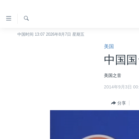
无
障
碍
检
中国时间 13:07 2026年8月7日 星期五
主页
索
链
美国
美国
接
中国国
中国
跳
转
台湾
美国之音
到
港澳
内
2014年9月3日 00:
容
国际
跳
分类新闻
分享
最新国际新闻
转
到
美中关系
印太
经济·金融·贸易
导
热点专题
中东
人权·法律·宗教
航
跳
VOA视频
欧洲
科教·文娱·体健
白宫要闻