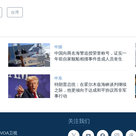
台湾
中国
中国向两名海警追授荣誉称号，证实一
年前自家舰船相撞事件造成人员丧生
中东
特朗普总统：在霍尔木兹海峡谈判继续
之际，他更倾向于达成和平协议而非军
事行动
关注我们
VOA卫视