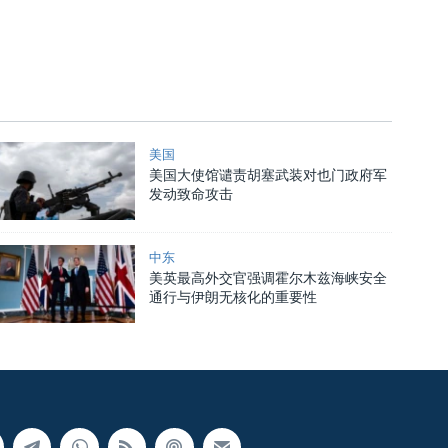
美国
美国大使馆谴责胡塞武装对也门政府军
发动致命攻击
中东
美英最高外交官强调霍尔木兹海峡安全
通行与伊朗无核化的重要性