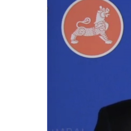
转
VOA今日焦点
非洲
军事
国会报道
到
检
中文广播
美洲
劳工
美中关系
索
全球议题
环境
美国建国250周年
埃博拉疫情
美国之音专访
重要讲话与声明
台海两岸关系
南中国海争端
关注西藏
关注新疆
GEN Z 看美国