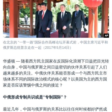
VOA视频
欧洲
科教·文娱·体健
白宫要闻
转
到
VOA今日焦点
非洲
军事
国会报道
检
中文广播
美洲
劳工
美中关系
索
全球议题
环境
美国建国250周年
关注我们
埃博拉疫情
在北京的 “一带一路”国际合作高峰论坛开幕式前，中国主席习近平和
美国之音专访
俄罗斯总统普京走在一起（2017年5月14日）
重要讲话与声明
华盛顿 —
随着西方民主国家在反国际化浪潮下日益把目光转
台海两岸关系
向自身，中国与俄罗斯之间日益密切的伙伴关系引起了人们
其他语言网站
越来越多的关注。中俄伙伴关系能否形成一个与西方民主市
南中国海争端
场体系不同的国际政治模式的核心呢？以美国为主的西方国
关注西藏
家是否应该警惕中俄之间的接近？
关注新疆
中俄形成专制共识或是“专制国际”？
GEN Z 看美国
最近几年，中国与俄罗斯的关系比以往任何时候都好俨然成