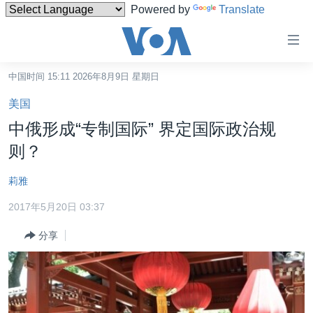
Powered by
Translate
无
障
碍
中国时间 15:11 2026年8月9日 星期日
主页
链
美国
接
美国
中俄形成“专制国际” 界定国际政治规
跳
中国
则？
转
台湾
到
莉雅
内
港澳
容
2017年5月20日 03:37
国际
跳
分享
转
分类新闻
最新国际新闻
到
美中关系
印太
经济·金融·贸易
导
航
热点专题
中东
人权·法律·宗教
跳