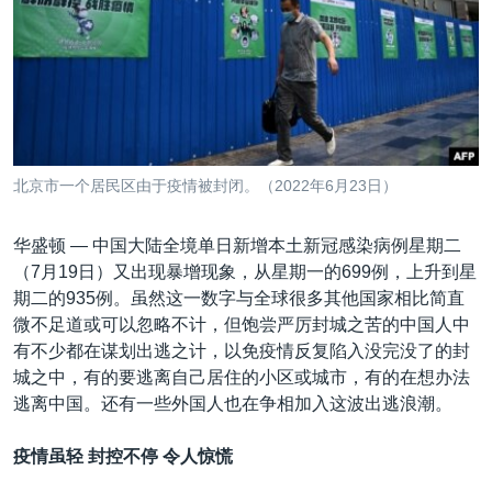
VOA视频
欧洲
科教·文娱·体健
白宫要闻
转
到
VOA今日焦点
非洲
军事
国会报道
检
中文广播
美洲
劳工
美中关系
索
全球议题
环境
美国建国250周年
关注我们
埃博拉疫情
北京市一个居民区由于疫情被封闭。（2022年6月23日）
美国之音专访
华盛顿 —
中国大陆全境单日新增本土新冠感染病例星期二
重要讲话与声明
（7月19日）又出现暴增现象，从星期一的699例，上升到星
台海两岸关系
其他语言网站
期二的935例。虽然这一数字与全球很多其他国家相比简直
微不足道或可以忽略不计，但饱尝严厉封城之苦的中国人中
南中国海争端
有不少都在谋划出逃之计，以免疫情反复陷入没完没了的封
关注西藏
城之中，有的要逃离自己居住的小区或城市，有的在想办法
逃离中国。还有一些外国人也在争相加入这波出逃浪潮。
关注新疆
GEN Z 看美国
疫情虽轻 封控不停 令人惊慌