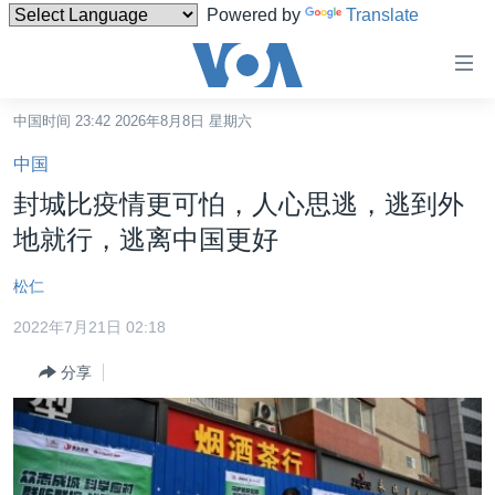
Powered by
Translate
无
障
碍
中国时间 23:42 2026年8月8日 星期六
主页
链
中国
接
美国
封城比疫情更可怕，人心思逃，逃到外
跳
中国
地就行，逃离中国更好
转
台湾
到
松仁
内
港澳
容
2022年7月21日 02:18
国际
跳
分享
转
分类新闻
最新国际新闻
到
美中关系
印太
经济·金融·贸易
导
航
热点专题
中东
人权·法律·宗教
跳