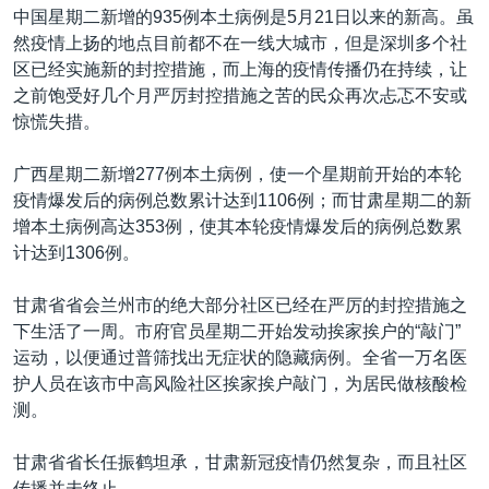
中国星期二新增的935例本土病例是5月21日以来的新高。虽
然疫情上扬的地点目前都不在一线大城市，但是深圳多个社
区已经实施新的封控措施，而上海的疫情传播仍在持续，让
之前饱受好几个月严厉封控措施之苦的民众再次忐忑不安或
惊慌失措。
广西星期二新增277例本土病例，使一个星期前开始的本轮
疫情爆发后的病例总数累计达到1106例；而甘肃星期二的新
增本土病例高达353例，使其本轮疫情爆发后的病例总数累
计达到1306例。
甘肃省省会兰州市的绝大部分社区已经在严厉的封控措施之
下生活了一周。市府官员星期二开始发动挨家挨户的“敲门”
运动，以便通过普筛找出无症状的隐藏病例。全省一万名医
护人员在该市中高风险社区挨家挨户敲门，为居民做核酸检
测。
甘肃省省长任振鹤坦承，甘肃新冠疫情仍然复杂，而且社区
传播并未终止。