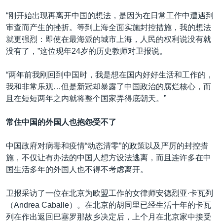
“刚开始出现再离开中国的想法，是因为在日常工作中遭遇到
审查而产生的挫折。等到上海全面实施封控措施，我的想法
就更强烈：即使在最海派的城市上海，人民的权利说没有就
没有了，”这位现年24岁的历史教师对卫报说。
“两年前我刚回到中国时，我是想在国内好好生活和工作的，
我和非常乐观…但是新冠却暴露了中国政治的腐烂核心，而
且在短短两年之内就将整个国家弄得底朝天。”
常住中国的外国人也抱怨受不了
中国政府对病毒和疫情“动态清零”的政策以及严厉的封控措
施，不仅让有办法的中国人想方设法逃离，而且连许多在中
国生活多年的外国人也不得不考虑离开。
卫报采访了一位在北京为欧盟工作的女律师安德烈亚∙卡瓦列
（Andrea Caballe）。在北京的胡同里已经生活十年的卡瓦
列在作出返回巴塞罗那故乡决定后，上个月在北京家中接受