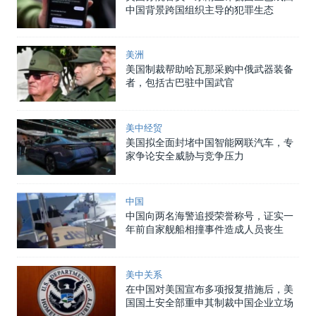
中国背景跨国组织主导的犯罪生态
美洲
美国制裁帮助哈瓦那采购中俄武器装备
者，包括古巴驻中国武官
美中经贸
美国拟全面封堵中国智能网联汽车，专
家争论安全威胁与竞争压力
中国
中国向两名海警追授荣誉称号，证实一
年前自家舰船相撞事件造成人员丧生
美中关系
在中国对美国宣布多项报复措施后，美
国国土安全部重申其制裁中国企业立场