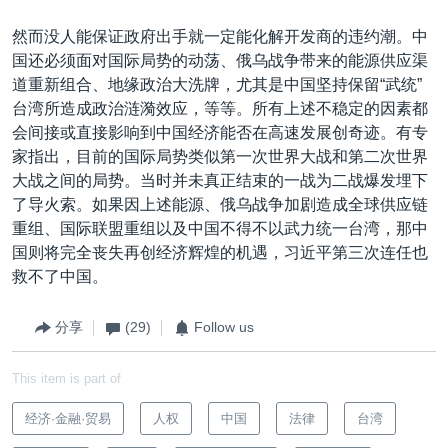
然而没人能保证政府出手就一定能化解开发商的违约潮。中
国还必须面对国际局势的动荡、俄乌战争带来的能源供应渠
道重新组合、地缘政治大洗牌，尤其是中国坚持保留“武统”
台湾所造成政治涟漪效应，等等。所有上述不稳定的因素都
会间接或直接影响到中国经济能否在高速发展创奇迹。有专
家指出，目前的国际局势类似第一次世界大战和第二次世界
大战之间的局势。当时并未真正结束的一战为二战爆发埋下
了导火索。如果因上述能源、俄乌战争加剧造成全球供应链
重组、国际联盟重组以及中国不得不以武力统一台湾，那中
国则将完全丧失再创经济辉煌的机遇，习近平第三次连任也
救不了中国。
分享
(29)
Follow us
This item is part of
经济·金融·贸易
人权
中国
法律
台湾