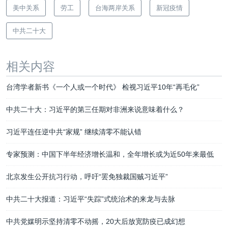
美中关系
劳工
台海两岸关系
新冠疫情
中共二十大
相关内容
台湾学者新书《一个人或一个时代》 检视习近平10年“再毛化”
中共二十大：习近平的第三任期对非洲来说意味着什么？
习近平连任逆中共“家规” 继续清零不能认错
专家预测：中国下半年经济增长温和，全年增长或为近50年来最低
北京发生公开抗习行动，呼吁“罢免独裁国贼习近平”
中共二十大报道：习近平“失踪”式统治术的来龙与去脉
中共党媒明示坚持清零不动摇，20大后放宽防疫已成幻想