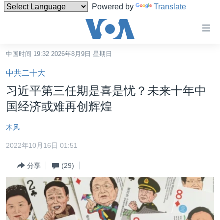
Powered by
Translate
无
障
碍
中国时间 19:32 2026年8月9日 星期日
主页
链
中共二十大
接
美国
习近平第三任期是喜是忧？未来十年中
跳
中国
国经济或难再创辉煌
转
台湾
到
木风
内
港澳
容
2022年10月16日 01:51
国际
跳
分享
(29)
转
分类新闻
最新国际新闻
到
美中关系
印太
经济·金融·贸易
导
航
热点专题
中东
人权·法律·宗教
跳