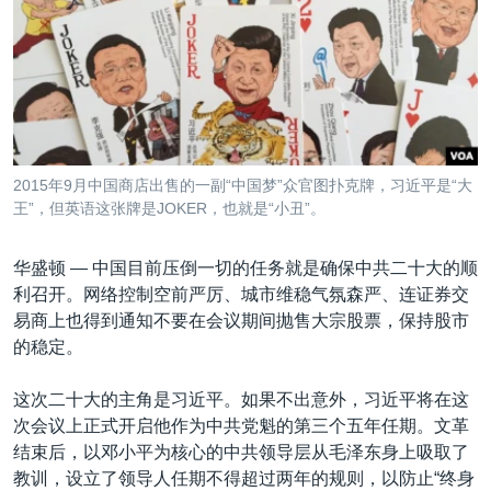
VOA视频
欧洲
科教·文娱·体健
白宫要闻
转
到
VOA今日焦点
非洲
军事
国会报道
检
中文广播
美洲
劳工
美中关系
索
全球议题
环境
美国建国250周年
关注我们
埃博拉疫情
2015年9月中国商店出售的一副“中国梦”众官图扑克牌，习近平是“大
美国之音专访
王”，但英语这张牌是JOKER，也就是“小丑”。
重要讲话与声明
华盛顿 —
中国目前压倒一切的任务就是确保中共二十大的顺
台海两岸关系
利召开。网络控制空前严厉、城市维稳气氛森严、连证券交
其他语言网站
易商上也得到通知不要在会议期间抛售大宗股票，保持股市
南中国海争端
的稳定。
关注西藏
这次二十大的主角是习近平。如果不出意外，习近平将在这
关注新疆
次会议上正式开启他作为中共党魁的第三个五年任期。文革
GEN Z 看美国
结束后，以邓小平为核心的中共领导层从毛泽东身上吸取了
教训，设立了领导人任期不得超过两年的规则，以防止“终身