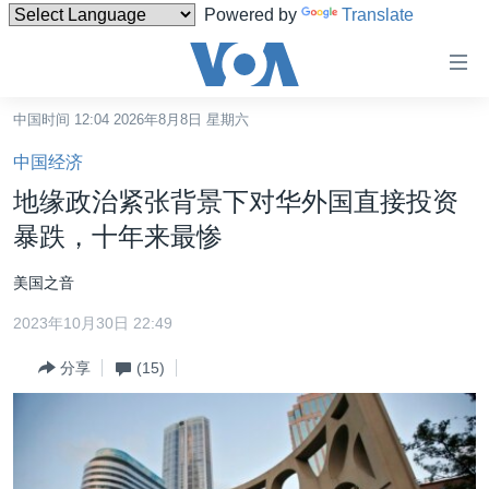
Powered by
Translate
无
障
碍
中国时间 12:04 2026年8月8日 星期六
主页
链
中国经济
接
美国
地缘政治紧张背景下对华外国直接投资
跳
中国
暴跌，十年来最惨
转
台湾
到
美国之音
内
港澳
容
2023年10月30日 22:49
国际
跳
分享
(15)
转
分类新闻
最新国际新闻
到
美中关系
印太
经济·金融·贸易
导
航
热点专题
中东
人权·法律·宗教
跳