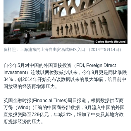
VOA视频
欧洲
科教·文娱·体健
白宫要闻
转
到
VOA今日焦点
非洲
军事
国会报道
检
中文广播
美洲
劳工
美中关系
索
全球议题
环境
美国建国250周年
关注我们
埃博拉疫情
资料照：上海浦东的上海自由贸易试验区入口 （2014年9月14日）
美国之音专访
自今年5月对中国的外国直接投资（FDI, Foreign Direct
重要讲话与声明
Investment）连续以两位数减少以来，今年9月更是同比暴跌
台海两岸关系
其他语言网站
34%，创2014年开始公布该数据以来的最大降幅，给目前中
国放缓的经济再增添压力。
南中国海争端
关注西藏
英国金融时报(Financial Times)周日报道，根据数据供应商
万得（Wind）汇编的中国商务部数据，9月流入中国的外国
关注新疆
直接投资降至728亿元，年减34%，增加了中央及其地方政
GEN Z 看美国
府提振经济的压力。