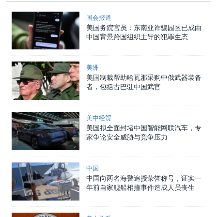
国会报道
美国务院官员：东南亚诈骗园区已成由
中国背景跨国组织主导的犯罪生态
美洲
美国制裁帮助哈瓦那采购中俄武器装备
者，包括古巴驻中国武官
美中经贸
美国拟全面封堵中国智能网联汽车，专
家争论安全威胁与竞争压力
中国
中国向两名海警追授荣誉称号，证实一
年前自家舰船相撞事件造成人员丧生