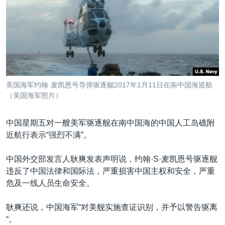
VOA视频
欧洲
科教·文娱·体健
白宫要闻
转
到
VOA今日焦点
非洲
军事
国会报道
检
中文广播
美洲
劳工
美中关系
索
全球议题
环境
美国建国250周年
关注我们
埃博拉疫情
美国海军约翰·麦凯恩号导弹驱逐舰2017年1月11日在南中国海巡航
美国之音专访
（美国海军照片）
重要讲话与声明
中国星期五对一艘美军驱逐舰在南中国海的中国人工岛礁附
台海两岸关系
近航行表示“强烈不满”。
其他语言网站
南中国海争端
中国外交部发言人耿爽发表声明说，约翰·S·麦凯恩号驱逐舰
关注西藏
违反了中国法律和国际法，严重损害中国主权和安全，严重
危及一线人员生命安全。
关注新疆
GEN Z 看美国
耿爽还说，中国海军“对美舰实施查证识别，并予以警告驱离
“。