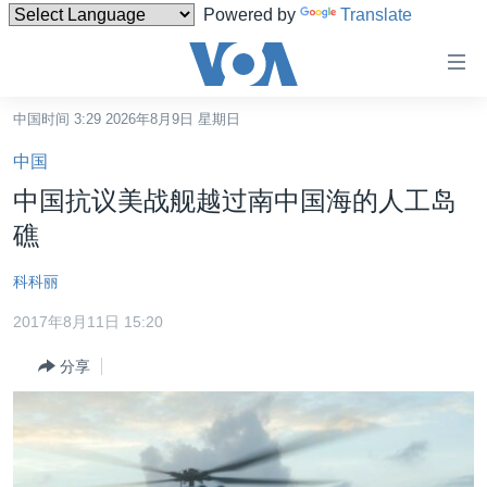
Powered by
Translate
无
障
碍
中国时间 3:29 2026年8月9日 星期日
主页
链
中国
接
美国
中国抗议美战舰越过南中国海的人工岛
跳
中国
礁
转
台湾
到
科科丽
内
港澳
容
2017年8月11日 15:20
国际
跳
分享
转
分类新闻
最新国际新闻
到
美中关系
印太
经济·金融·贸易
导
航
热点专题
中东
人权·法律·宗教
跳