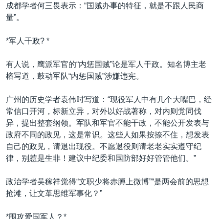
成都学者何三畏表示：“国贼办事的特征，就是不跟人民商
量”。
*军人干政? *
有人说，鹰派军官的“内惩国贼”论是军人干政。知名博主老
榕写道，鼓动军队“内惩国贼”涉嫌违宪。
广州的历史学者袁伟时写道：“现役军人中有几个大嘴巴，经
常信口开河，标新立异，对外以好战著称，对内则党同伐
异，提出整套纲领。军队和军官不能干政，不能公开发表与
政府不同的政见，这是常识。这些人如果按捺不住，想发表
自己的政见，请退出现役。不愿退役则请老老实实遵守纪
律，别惹是生非！建议中纪委和国防部好好管管他们。”
政治学者吴稼祥觉得“文职少将赤膊上微博”“是两会前的思想
抢滩，让文革思维军事化？”
*围攻爱国军人？*