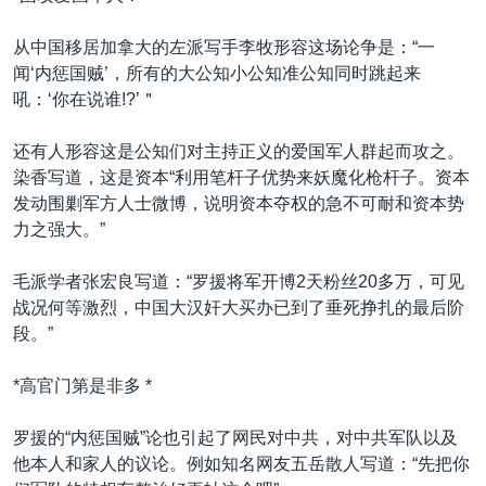
从中国移居加拿大的左派写手李牧形容这场论争是：“一
闻‘内惩国贼’，所有的大公知小公知准公知同时跳起来
吼：‘你在说谁!?’＂
还有人形容这是公知们对主持正义的爱国军人群起而攻之。
染香写道，这是资本“利用笔杆子优势来妖魔化枪杆子。资本
发动围剿军方人士微博，说明资本夺权的急不可耐和资本势
力之强大。”
毛派学者张宏良写道：“罗援将军开博2天粉丝20多万，可见
战况何等激烈，中国大汉奸大买办已到了垂死挣扎的最后阶
段。”
*高官门第是非多 *
罗援的“内惩国贼”论也引起了网民对中共，对中共军队以及
他本人和家人的议论。例如知名网友五岳散人写道：“先把你