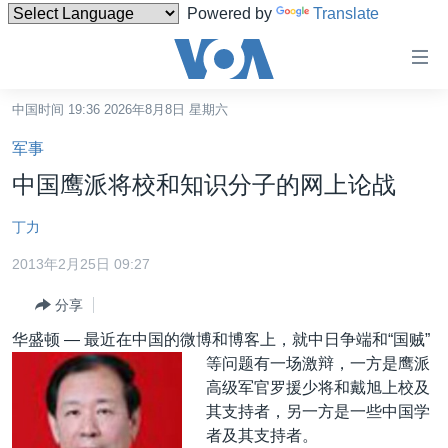
Powered by
Translate
无
障
碍
中国时间 19:36 2026年8月8日 星期六
主页
链
军事
接
美国
中国鹰派将校和知识分子的网上论战
跳
中国
转
丁力
台湾
到
2013年2月25日 09:27
内
港澳
容
分享
国际
跳
华盛顿 —
​最近在中国的微博和博客上，就中日争端和“国贼”
转
分类新闻
最新国际新闻
等问题有一场激辩，一方是鹰派
到
美中关系
印太
经济·金融·贸易
高级军官罗援少将和戴旭上校及
导
其支持者，另一方是一些中国学
航
热点专题
中东
人权·法律·宗教
者及其支持者。
跳