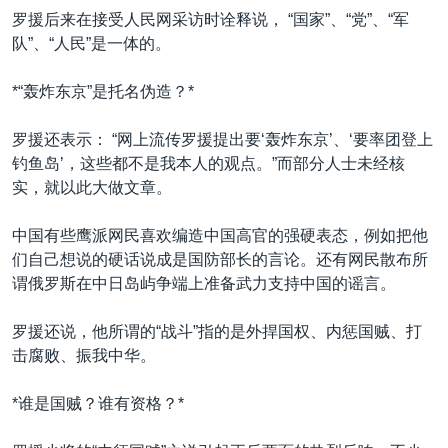
罗援后来在接受人民网采访时诠释说， “国家”、“党”、“军
队”、“人民”是一体的。
*“轰炸东京”是托名伪造？*
罗援还表示： “网上流传罗援提出要‘轰炸东京’、‘要率团登上
钓鱼岛’，这些都不是我本人的观点。”而部分人士未经核
实，就以此大做文章。
中国有些鹰派网民喜欢编造中国高官的强硬表态，例如把他
们自己想说的硬话说成是国防部长的言论。还有网民散布所
谓俄罗斯在中日岛屿争端上准备武力支持中国的谣言。
罗援还说，他所谓的“战斗”指的是外捍国权、内惩国贼、打
击腐败、振我中华。
*谁是国贼？谁有资格？*