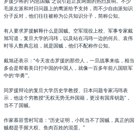
罗援少将的“内惩国贼”之说引起正反两面的热烈反响。不少
毛派左派和对日问题上的鹰派给予支持，而不少自由派知识
分子反对，他们往往被称为公共知识分子，简称公知。
有人要求罗援解释什么是国贼。空军现役上校、军事专家戴
旭写道，复旦大学的冯玮，以及站在冯玮一边的何兵、袁伟
时等人数典忘祖，就是国贼，他们不配称作公知。
戴旭还表示：“今天攻击罗援的那些人，一旦战事来临，相当
多会是帮着美日打中国的中国人，就像一百多年前八国联军
中的‘华勇’”。
同罗援辩论的复旦大学历史学教授、日本问题专家冯玮表
示，他这个穷教授“无权无势无外国籍，更没有国库钥匙”，
当不了国贼。
作家慕容雪村写道：“历史证明，小民当不了国贼，真正的国
贼都是手握大权、鱼肉百姓的混蛋。”