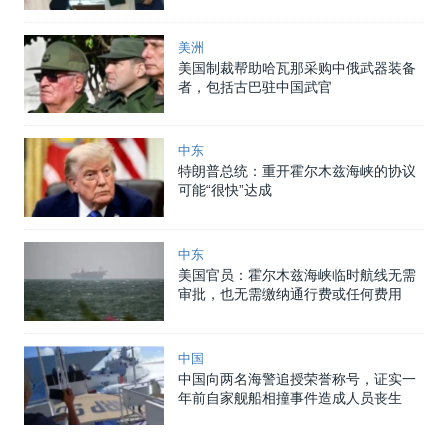
美洲
美国制裁帮助哈瓦那采购中俄武器装备
者，包括古巴驻中国武官
中东
特朗普总统：重开霍尔木兹海峡的协议
可能“很快”达成
中东
美国官员：霍尔木兹海峡临时航线无需
审批，也无需缴纳通行费或任何费用
中国
中国向两名海警追授荣誉称号，证实一
年前自家舰船相撞事件造成人员丧生