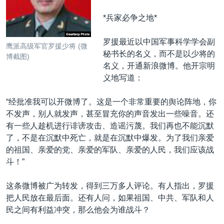
VOA视频
欧洲
科教·文娱·体健
白宫要闻
转
*兵家必争之地*
到
VOA今日焦点
非洲
军事
国会报道
检
中文广播
美洲
劳工
美中关系
罗援最近以中国军事科学学会副
索
鹰派高级军官罗援少将 (微
秘书长的名义，而不是以少将的
博截图)
全球议题
环境
美国建国250周年
名义，开通新浪微博。他开宗明
关注我们
埃博拉疫情
义地写道：
美国之音专访
“经批准我可以开微博了。这是一个非常重要的舆论阵地，你
重要讲话与声明
不发声，别人就发声，甚至冒充你的声音发出一些噪音。还
有一些人趁机进行诽谤攻击、造谣污蔑。我们再也不能沉默
台海两岸关系
其他语言网站
了，不是在沉默中死亡，就是在沉默中爆发。为了我们亲爱
南中国海争端
的祖国、亲爱的党、亲爱的军队、亲爱的人民，我们应该战
斗！”
关注西藏
关注新疆
这条微博被广为转发，得到三万多人评论。有人指出，罗援
把人民放在最后面。还有人问，如果祖国、中共、军队和人
GEN Z 看美国
民之间有利益冲突，那么他会为谁战斗？