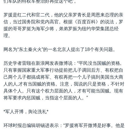
们军队的特权车整治好再扯这个吧”。
罗援是红二代和官二代，他的父亲罗青长是周恩来总理的亲
信，当过国务院和党内高官。根据《百度百科》的说法，罗
援的哥哥罗挺为海军少将，弟弟罗振为纽约华荣集团总经
理。
网名为“东土秦火火”的一名北京人提出了18个有关问题。
历史学者雷颐在新浪网发表微博说：“平民没当国贼的资格,
只有掌握国家重大军事行动提前把儿子调回后方、有权把自
己两个儿子都搞成将军、有权再把一个儿子搞到美国当大商
人的人,才有当国贼的资格。注意，我说的只是资格，不针对
具体个人。只有这个权力层面的人，才有可能当国贼。现有
将军要求内惩国贼，当指这个层面的人。”
*军人开博，舆论洗礼*
环球时报总编辑胡锡进表示：“罗援将军开微博是好事。他是