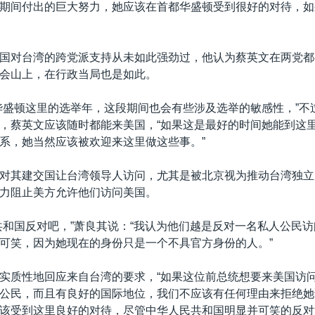
期间付出的巨大努力，她应该在首都华盛顿受到很好的对待，如
国对台湾的跨党派支持从未如此强劲过，他认为蔡英文在两党都
会山上，在行政当局也是如此。
华盛顿这里的选举年，这段期间也会有些涉及选举的敏感性，”不
，蔡英文应该随时都能来美国，“如果这是最好的时间她能到这
系，她当然应该被欢迎来这里做这些事。”
对其建交国让台湾领导人访问，尤其是被北京视为推动台湾独立
力阻止美方允许他们访问美国。
共和国反对吧，”萧良其说：“我认为他们越是反对一名私人公民
可笑，因为她现在的身份只是一个不具官方身份的人。”
实质性地回应来自台湾的要求，“如果这位前总统想要来美国访
公民，而且有良好的国际地位，我们不应该有任何理由来拒绝她
该受到这里良好的对待，尽管中华人民共和国明显并可笑的反对