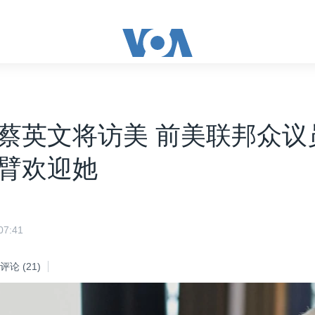
蔡英文将访美 前美联邦众议
臂欢迎她
7:41
评论
(21)