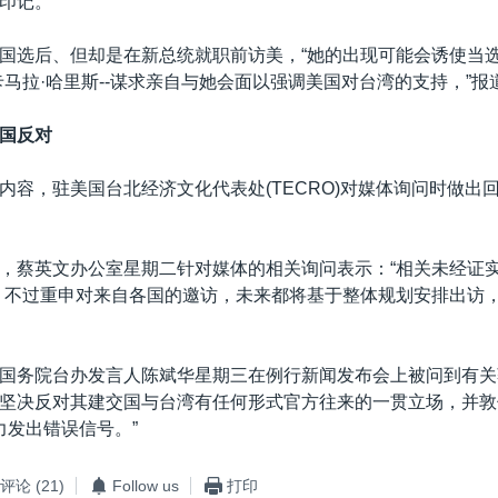
印记。”
国选后、但却是在新总统就职前访美，“她的出现可能会诱使当选
卡马拉·哈里斯--谋求亲自与她会面以强调美国对台湾的支持，”报
国反对
内容，驻美国台北经济文化代表处(TECRO)对媒体询问时做出回
，蔡英文办公室星期二针对媒体的相关询问表示：“相关未经证
，不过重申对来自各国的邀访，未来都将基于整体规划安排出访
国务院台办发言人陈斌华星期三在例行新闻发布会上被问到有关
坚决反对其建交国与台湾有任何形式官方往来的一贯立场，并敦
力发出错误信号。”
评论
(21)
Follow us
打印