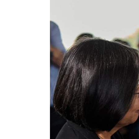
转
VOA今日焦点
非洲
军事
国会报道
到
检
中文广播
美洲
劳工
美中关系
索
全球议题
环境
美国建国250周年
埃博拉疫情
美国之音专访
重要讲话与声明
台海两岸关系
南中国海争端
关注西藏
关注新疆
GEN Z 看美国