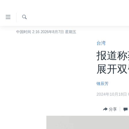
无
障
碍
检
中国时间 2:16 2026年8月7日 星期五
主页
索
链
台湾
美国
接
报道称
中国
跳
转
台湾
展开双
到
港澳
内
锺辰芳
容
国际
跳
2024年10月18日 0
分类新闻
最新国际新闻
转
到
美中关系
印太
经济·金融·贸易
分享
导
热点专题
中东
人权·法律·宗教
航
跳
VOA视频
欧洲
科教·文娱·体健
白宫要闻