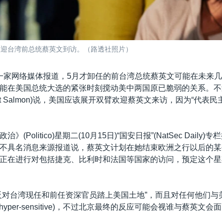
格欢迎台湾前总统蔡英文到访。（路透社照片）
一家网络媒体报道，5月才卸任的前台湾总统蔡英文可能在未来
能在美国总统大选的紧张时刻搅动美中两国原已脆弱的关系。不
tt Salmon)说，美国应该展开双臂欢迎蔡英文来访，因为“代表
(Politico)星期二(10月15日)“国安日报”(NatSec Daily
不具名消息来源报道说，蔡英文计划在她结束欧洲之行以后的某
正在进行对包括捷克、比利时和法国等国家的访问，预定这个星
反对台湾现任和前任资深官员踏上美国土地”，而且对任何他们与
(hyper-sensitive)，不过北京最终的反应可能会视谁与蔡英文