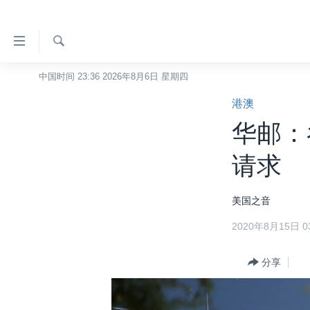
无
障
碍
检
中国时间 23:36 2026年8月6日 星期四
主页
索
链
港澳
美国
接
华邮：
中国
跳
转
台湾
请求
到
港澳
内
美国之音
容
国际
跳
2020年8月15日 03
分类新闻
最新国际新闻
转
到
美中关系
印太
经济·金融·贸易
分享
导
热点专题
中东
人权·法律·宗教
航
跳
VOA视频
欧洲
科教·文娱·体健
白宫要闻