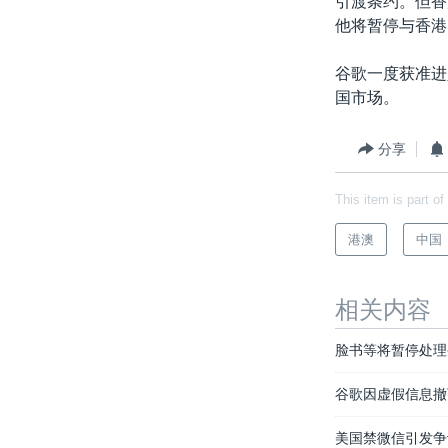
引渡条约。但香
他将暂停与香港
谷歌一度获准进
国市场。
分享
This item is part of
港澳
中国
相关内容
脸书等将暂停处理
谷歌因虚假信息撤下
美国禁微信引发争