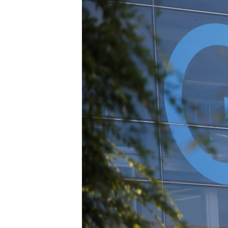
转
VOA今日焦点
非洲
军事
国会报道
到
检
中文广播
美洲
劳工
美中关系
索
全球议题
环境
美国建国250周年
埃博拉疫情
美国之音专访
重要讲话与声明
台海两岸关系
南中国海争端
关注西藏
关注新疆
GEN Z 看美国