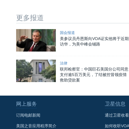
更多报道
国会报道
美参议员丹恩斯向VOA证实他将于近期
访华，为美中峰会铺路
法律
联邦检察官：中国巨石美国分公司同意
支付逾5百万美元，了结被控冒领疫情
救助贷款案
网上服务
卫星信息
订阅电邮新闻
通过卫星收看
美国之音应用程序简介
如何收听VO