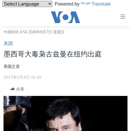
Powered by
Translate
无
障
碍
中国时间 4:54 2026年8月7日 星期五
主页
链
美国
接
美国
墨西哥大毒枭古兹曼在纽约出庭
跳
中国
转
美国之音
台湾
到
2017年2月4日 01:42
内
港澳
容
分享
国际
跳
转
分类新闻
最新国际新闻
到
美中关系
印太
经济·金融·贸易
导
航
热点专题
中东
人权·法律·宗教
跳