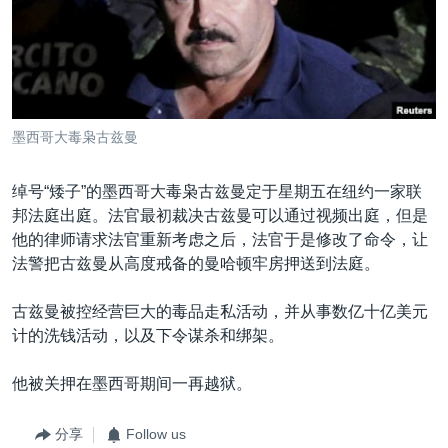
VOA视频
欧洲
科教·文娱·体健
白宫要闻
转
到
VOA今日焦点
非洲
军事
国会报道
检
中文广播
美洲
劳工
美中关系
索
全球议题
环境
美国建国250周年
关注我们
墨西哥大毒枭古兹曼
埃博拉疫情
美国之音专访
绰号“矮子”的墨西哥大毒枭古兹曼定于星期五在纽约一家联
邦法庭出庭。法官最初裁决古兹曼可以通过视频出庭，但是
重要讲话与声明
他的律师请求法官重新考虑之后，法官于是修改了命令，让
台海两岸关系
法警把古兹曼从高度戒备的曼哈顿牢房押送到法庭。
其他语言网站
南中国海争端
古兹曼被控经营巨大的毒品走私活动，并从事数亿十亿美元
关注西藏
计的洗钱活动，以及下令谋杀和绑架。
关注新疆
他被关押在墨西哥期间一再越狱。
GEN Z 看美国
分享
Follow us