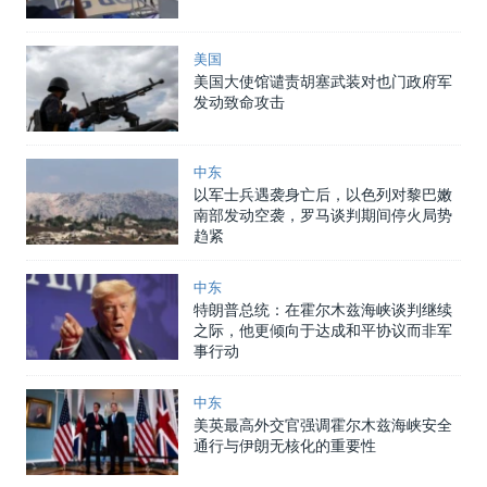
美国
美国大使馆谴责胡塞武装对也门政府军
发动致命攻击
中东
以军士兵遇袭身亡后，以色列对黎巴嫩
南部发动空袭，罗马谈判期间停火局势
趋紧
中东
特朗普总统：在霍尔木兹海峡谈判继续
之际，他更倾向于达成和平协议而非军
事行动
中东
美英最高外交官强调霍尔木兹海峡安全
通行与伊朗无核化的重要性