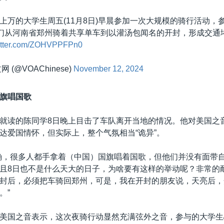
上万的大学生周五(11月8日)早晨参加一次大规模的骑行活动，
他们从河南省郑州骑着共享单车到以灌汤包闻名的开封，形成交通
witter.com/ZOHVPPFPn0
 (@VOAChinese)
November 12, 2024
旗唱国歌
就读的陈同学8日晚上目击了车队离开当地的情况。他对美国之
达爱国情怀，但实际上，整个气氛相当“诡异”。
确，很多人都手拿着（中国）国旗唱着国歌，但他们并没有面带
且8日也不是什么天大的日子，为啥要有这样的举动呢？非常的
封后，必须把车骑回郑州，可是，我在开封的朋友说，天亮后，
。”
美国之音表示，这次夜骑行动显然充满弦外之音，参与的大学生