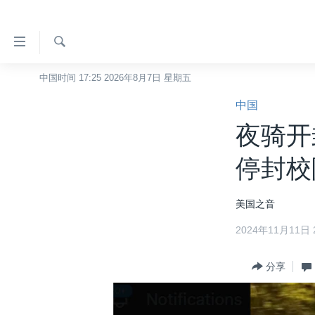
无
障
碍
检
中国时间 17:25 2026年8月7日 星期五
主页
索
链
中国
美国
接
夜骑开
中国
跳
转
台湾
停封校
到
港澳
内
美国之音
容
国际
跳
2024年11月11日 2
分类新闻
最新国际新闻
转
到
美中关系
印太
经济·金融·贸易
分享
导
热点专题
中东
人权·法律·宗教
航
跳
VOA视频
欧洲
科教·文娱·体健
白宫要闻