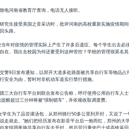
致电河南省教育厅查询，电话无人接听。
研究生接受美国之音采访时，批评河南的高校重新实施疫情期间
回头路。
校当年对疫情的管理实际上产生了许多后遗症。每个学生出去必
自在。我出去校园为何还要受到这种管控？学校的管理很莫名其
交警9日发布通知，以郑开大道多处路面被共享自行车等物品占
行安全为由，暂时对非机动车道实行禁行措施。
团三大自行车平台则联合发布公告称，呼吁使用公用自行车人士
续提醒超过三分钟将被“强制锁车”，并依规收取调度费。
女学生为了品尝灌汤包，从郑州骑行50多公里到开封，又说了一
说走就走。”她们把经历发布在影音平台后一炮而红，郑州的大
自发组团夜骑共享自行车去开封，然后翌日乘坐巴士或高铁返回