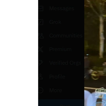
转
VOA今日焦点
非洲
军事
国会报道
到
检
中文广播
美洲
劳工
美中关系
索
全球议题
环境
美国建国250周年
埃博拉疫情
美国之音专访
重要讲话与声明
台海两岸关系
南中国海争端
关注西藏
关注新疆
GEN Z 看美国