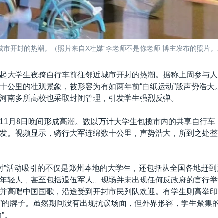
开封的热潮。（照片来自X社媒“李老师不是你老师”博主发布的照片。20
起大学生夜骑自行车前往邻近城市开封的热潮。据称上周参与人
十公里的壮观景象，被形容为有如两年前“白纸运动”般声势浩大
河南多所高校也采取封闭管理，引发学生强烈反弹。
11月8日晚间形成高潮。数以万计大学生包揽市内的共享自行车
发。视频显示，骑行大军连绵数十公里，声势浩大，所到之处整
开封”活动吸引的不仅是郑州本地的大学生，还包括从全国各地赶
年轻人，甚至包括退伍军人。现场并未出现任何反政府的言行举
并高唱中国国歌，沿途受到开封市民列队欢迎。有学生则高举印
”的牌子。虽然期间没有出现抗议场面，但外界形容，学生聚集
”。