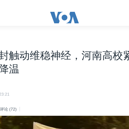
封触动维稳神经，河南高校
降温
3:21
评论
(72)