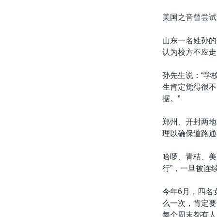
美国之音曾尝试
山东一名姓孙的
认为校方不应走
孙先生说：“学
生肯定觉得很不
据。”
郑州、开封两地
理以确保道路通
哈啰、青桔、美
行”，一旦被连
今年6月，四名
么一次，肯定要
每个周末都有人