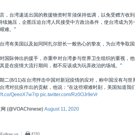
言，台湾递送出国的救援物资时常须保持低调，以免受赠方收到
国持续施压，企图压迫台湾人民接受中方政治条件，使台湾成为另
艰难。”
台湾有美国以及如同阿扎尔部长一般热心的挚友，为台湾争取国
对国际伸出的援手，亦重申对台湾参与世界卫生组织的重视，他
其是在疫情大流行期间，都不应该成为玩弄政治的场域。”
期二(8/11)在台湾抨击中国对新冠疫情的应对，称中国没有与世
台湾对抗疫作出的贡献，他说：“在这些艰难时刻，美国知道我
://t.co/QeeoX7w7rp
pic.twitter.com/Rz0OJr9eVr
 (@VOAChinese)
August 11, 2020
Follow us
打印