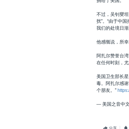
捐给了美国。
不过，吴钊燮坦
扰”。“由于中
我们的处境日渐
他感慨说，所幸
阿扎尔赞誉台湾
在任何时刻，尤
美国卫生部长星
毒。阿扎尔感谢
个朋友。”
https
— 美国之音中文网
分享