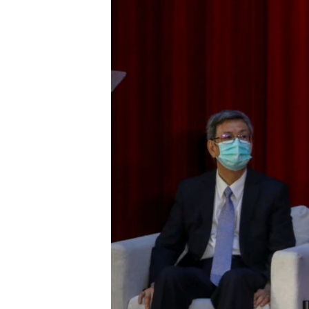
转
VOA今日焦点
非洲
军事
国会报道
到
检
中文广播
美洲
劳工
美中关系
索
全球议题
环境
美国建国250周年
埃博拉疫情
美国之音专访
重要讲话与声明
台海两岸关系
南中国海争端
关注西藏
关注新疆
GEN Z 看美国