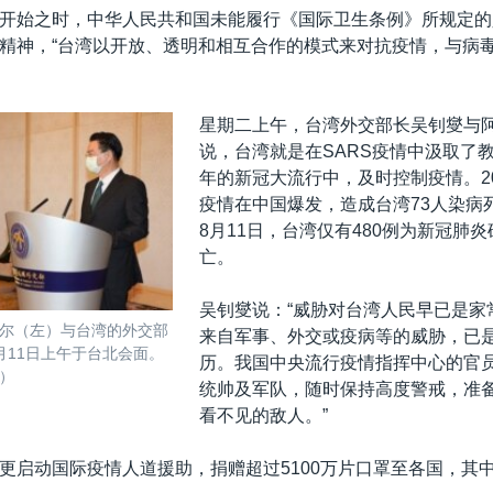
开始之时，中华人民共和国未能履行《国际卫生条例》所规定的
精神，“台湾以开放、透明和相互合作的模式来对抗疫情，与病
星期二上午，台湾外交部长吴钊燮与
说，台湾就是在SARS疫情中汲取了
年的新冠大流行中，及时控制疫情。20
疫情在中国爆发，造成台湾73人染病死
8月11日，台湾仅有480例为新冠肺炎
亡。
吴钊燮说：“威胁对台湾人民早已是家
尔（左）与台湾的外交部
来自军事、外交或疫病等的威胁，已
月11日上午于台北会面。
历。我国中央流行疫情指挥中心的官
）
统帅及军队，随时保持高度警戒，准
看不见的敌人。”
更启动国际疫情人道援助，捐赠超过5100万片口罩至各国，其中有