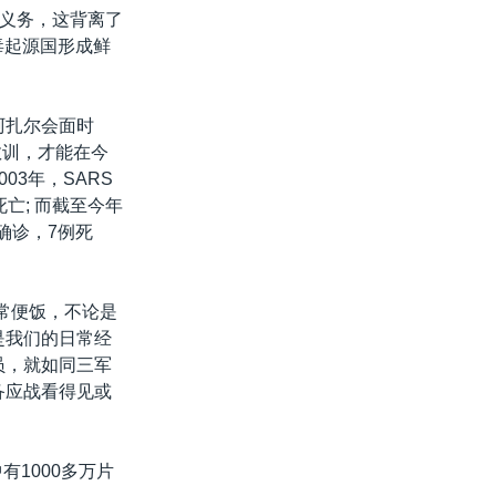
义务，这背离了
毒起源国形成鲜
阿扎尔会面时
教训，才能在今
03年，SARS
亡; 而截至今年
确诊，7例死
常便饭，不论是
是我们的日常经
员，就如同三军
备应战看得见或
1000多万片