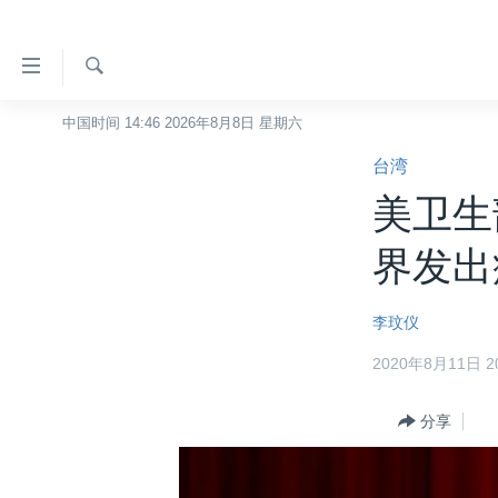
无
障
碍
检
中国时间 14:46 2026年8月8日 星期六
主页
索
链
台湾
美国
接
美卫生
中国
跳
转
台湾
界发出
到
港澳
内
李玟仪
容
国际
跳
2020年8月11日 20
分类新闻
最新国际新闻
转
到
美中关系
印太
经济·金融·贸易
分享
导
热点专题
中东
人权·法律·宗教
航
跳
VOA视频
欧洲
科教·文娱·体健
白宫要闻