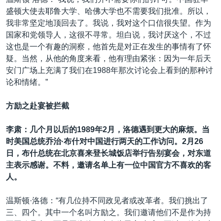
盛顿大使去耶鲁大学、哈佛大学也不需要我们批准。所以，
我非常坚定地顶回去了。我说，我对这个口信很失望。作为
国家和党领导人，这很不寻常。坦白说，我讨厌这个，不过
这也是一个有趣的洞察，他首先是对正在发生的事情有了怀
疑。当然，从他的角度来看，他有理由紧张：因为一年后天
安门广场上充满了我们在1988年那次讨论会上看到的那种讨
论和情绪。”
方励之赴宴被拦截
李肃：几个月以后的1989年
2
月，洛德遇到更大的麻烦。当
时美国总统乔治·布什对中国进行两天的工作访问。
2
月
26
日，布什总统在北京喜来登长城饭店举行告别宴会，对东道
主表示感谢。不料，邀请名单上有一位中国官方不喜欢的客
人。
温斯顿·洛德：“有几位持不同政见者或改革者。我们挑出了
三、四个。其中一个名叫方励之。我们邀请他们不是作为持