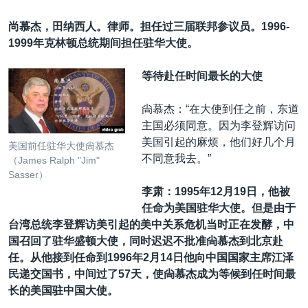
尚慕杰，田纳西人。律师。担任过三届联邦参议员。1996-
1999年克林顿总统期间担任驻华大使。
等待赴任时间最长的大使
尙慕杰：“在大使到任之前，东道
主国必须同意。因为李登辉访问
美国引起的麻烦，他们好几个月
美国前任驻华大使尙慕杰
不同意我去。”
（James Ralph "Jim"
Sasser）
李肃：1995
年
12
月
19
日，他被
任命为美国驻华大使。但是由于
台湾总统李登辉访美引起的美中关系危机当时正在发酵，中
国召回了驻华盛顿大使，同时迟迟不批准尙慕杰到北京赴
任。从他接到任命到
1996
年
2
月
14
日他向中国国家主席江泽
民递交国书，中间过了
57
天，使尙慕杰成为等候到任时间最
长的美国驻中国大使。