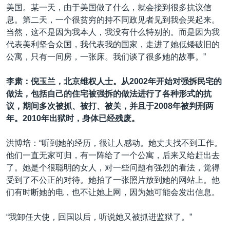
美国。某一天，由于美国做了什么，就会接到很多抗议信
息。第二天，一个很贫穷的持不同政见者见到我会哭起来。
当然，这不是因为我本人，我没有什么特别的。而是因为我
代表美利坚合众国，我代表我的国家，走进了她低矮破旧的
公寓，只有一间房，一张床。我们谈了很多她的故事。”
李肃：倪玉兰，北京维权人士。从2002
年开始对强拆民宅的
做法，包括自己的住宅被强拆的做法进行了各种形式的抗
议，期间多次被抓、被打、被关，并且于
2008
年被判刑两
年。
2010
年出狱时，身体已经残废。
洪博培：“听到她的经历，很让人感动。她丈夫找不到工作。
他们一直无家可归，有一阵给了一个公寓，后来又给赶出去
了。她是个很聪明的女人，对一些问题有强烈的看法，觉得
受到了不公正的对待。她拍了一张照片放到她的网站上。他
们有时断她的电，也不让她上网，因为她可能会发出信息。
“我卸任大使，回国以后，听说她又被抓进监狱了。”