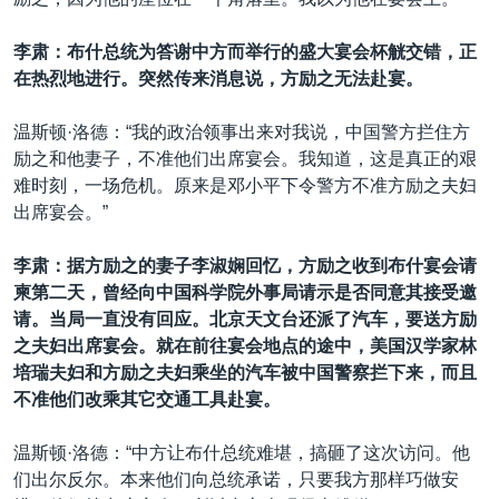
李肃：布什总统为答谢中方而举行的盛大宴会杯觥交错，正
在热烈地进行。突然传来消息说，方励之无法赴宴。
温斯顿·洛德：“我的政治领事出来对我说，中国警方拦住方
励之和他妻子，不准他们出席宴会。我知道，这是真正的艰
难时刻，一场危机。原来是邓小平下令警方不准方励之夫妇
出席宴会。”
李肃：据方励之的妻子李淑娴回忆，方励之收到布什宴会请
柬第二天，曾经向中国科学院外事局请示是否同意其接受邀
请。当局一直没有回应。北京天文台还派了汽车，要送方励
之夫妇出席宴会。就在前往宴会地点的途中，美国汉学家林
培瑞夫妇和方励之夫妇乘坐的汽车被中国警察拦下来，而且
不准他们改乘其它交通工具赴宴。
温斯顿·洛德：“中方让布什总统难堪，搞砸了这次访问。他
们出尔反尔。本来他们向总统承诺，只要我方那样巧做安