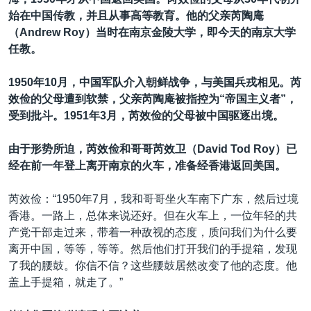
始在中国传教，并且从事高等教育。他的父亲芮陶庵
（
Andrew Roy
）当时在南京金陵大学，即今天的南京大学
任教。
1950年
10
月，中国军队介入朝鲜战争，与美国兵戎相见。芮
效俭的父母遭到软禁，父亲芮陶庵被指控为
“
帝国主义者
”
，
受到批斗。
1951
年
3
月，芮效俭的父母被中国驱逐出境。
由于形势所迫，芮效俭和哥哥芮效卫（David Tod Roy
）已
经在前一年登上离开南京的火车，准备经香港返回美国。
芮效俭：“1950年7月，我和哥哥坐火车南下广东，然后过境
香港。一路上，总体来说还好。但在火车上，一位年轻的共
产党干部走过来，带着一种敌视的态度，质问我们为什么要
离开中国，等等，等等。然后他们打开我们的手提箱，发现
了我的腰鼓。你信不信？这些腰鼓居然改变了他的态度。他
盖上手提箱，就走了。”