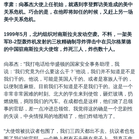
李肃：尙慕杰大使上任初始，就遇到李登辉访美造成的美中
关系危机。巧合的是，在他即将卸任的时候，又赶上另一场
美中关系危机。
1999年
5
月，北约组织对南斯拉夫发动空袭。不料，一架美
军
B-2
型轰炸机发射的三枚精确制导炸弹击中在贝尔格莱德
的中国驻南斯拉夫大使馆，炸死三人，炸伤数十人。
尙慕杰：“我打电话给华盛顿的国家安全事务助理，我
说：‘我们究竟为什么要这么干？’他说，我们并不知道是不是
我们干的。他说，可能是英国人干的。或者是塞族人干的，
以便制造麻烦。目前我们不知道是不是我们干的。这是一个
非常非常困难的时刻。北大的学生来到使馆，砸烂玻璃，扔
燃烧瓶，捣毁我们的汽车。在成都也是这样，他们烧了总领
事的官邸，差一点冲进总领馆。我觉得这的确是一个悲剧性
的失误，中央情报局的地图错了，他们炸错地方了。
“大使馆被抗议者包围了，我们三四天都出不去。抗议者也包
围了我们的官邸。一个晚上都有石头砸在房子上。我真正焦