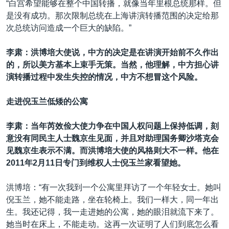
“白宫希望能够在整个中国转播，就像当年里根总统那样。但
是没有成功。那次限制总统在上海讲演转播范围的决定给那
次总统访问造成一个巨大的缺陷。”
李肃：洪博培大使说，中方的决定是在讲演开始前不久作出
的，所以美方基本上束手无策。当然，他理解，中方担心讲
演转播过程中发生失控的情况，中方不想冒这个风险。
走进倪玉兰低矮的公寓
李肃：当年芮效俭大使力争在中国人权问题上保持低调，刻
意没有同民主人士魏京生见面，并且对助理国务卿沙塔克会
见魏京生表示不满。而洪博培大使的风格则大不一样。他在
2011年
2
月
11
日专门到维权人士倪玉兰家看望她。
洪博培：“有一次我到一个公寓里拜访了一个年轻女士。她叫
倪玉兰，她不能走路，坐在轮椅上。我们一样大，同一年出
生。我还记得，我一走进她的公寓，她的眼泪就流下来了。
她当时在床上，不能走动。这再一次证明了人们到底怎么看