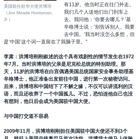
有11岁。他当时正在往门外走。
美国前任驻华大使洪博培
我们几个人送他们出门到车上
（Jon Meade Huntsman,
去。我问他：‘你要去哪儿？’基
Jr.）
辛格博士说：‘别告诉别人。我要
去中国。’我当时没怎么多想，但
是‘中国’这个词一直留在了我脑子里。”
李肃：洪博培刚刚叙述的这个具有戏剧性的情节发生在1972
年
7
月。当时洪博培的父亲是尼克松总统的特别助理。那
天，
11
岁的洪博培在白宫偶遇美国总统国家安全事务助理基
辛格博士，他正准备出发前往中国，进行第一次秘密访问。
后来，洪博培和中国结下了不解之缘，不仅可以讲流利的汉
语，而且还收养了一个中国孤儿。不过，恐怕连他自己也没
有想到，他日后会成为美国驻中国大使。
与中国打交道不容易
2009年11
月，洪博培刚刚担任美国驻中国大使还不到
3
个
月，就赶上美国总统奥巴马首次访华。洪博培大使马上体验