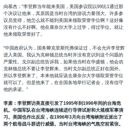
尙慕杰：“李登辉当年能来美国，美国参议院以99比1通过那
个决议让他来，其原因是当时台湾的游说力量强大。许多参
议员觉得，他怎么就不能到美国来领取荣誉学位啊？这好像
没有什么不好啊。他在康奈尔大学上过学，得过学位。就让
他来领取荣誉好了。
“中国政府认为，国务卿克里斯托弗保证过，不会允许李登辉
进入美国。我认为克林顿总统当时并没有意识到这个问题的
严重性。戈尔副总统告诉我，如果他当时在华盛顿，他会劝
克林顿总统不要让李登辉来。当时戈尔副总统正好在国外。
所以李登辉来了。本来他就应该去康奈尔大学领取荣誉学位
就可以了。但是他来了，在全国各地举行记者会，没有信守
他的承诺。”
李肃：李登辉访美直接引发了1995
年到
1996
年间的台海危
机。中国军队在台湾海峡连续进行导弹试射和大规模军事演
习。美国也作出反应，在
1996
年
3
月向台湾海峡附近派出了
两个航母战斗群进行威慑。当时台湾海峡的气氛空前紧张。