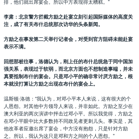
排，他们就出席宴会。所以中方表现得太糟糕。”
李肃：北京警方拦截方励之赴宴立刻引起国际媒体的高度关
注，成了有关布什总统那次访华的头条新闻。
方励之在事发第二天举行记者会，对受到官方阻碍未能赴宴
表示不满。
回想那桩往事，洛德认为，刚上任的布什总统急于同中国加
强关系，表现过于软弱，而北京方面也不想制造事端，并未
真要抵制布什的宴会。只是邓小平的确非常讨厌方励之，根
本就没打算让方励之出现在布什的宴会上。
温斯顿·洛德：“我认为，对邓小平本人来说，这有很大的个
人恩怨。对其他中方领导人来说，并非如此。方励之至少在
澳大利亚的两次演讲中抨击过邓小平。所以我觉得，方励之
在邓小平眼中比大多数持不同政见者更刺儿头。事实是，其
他改革者应邀出席了宴会，中方没有抱怨，只是针对方励
之。所以，我认为这只是邓和方之间的个人恩怨。”