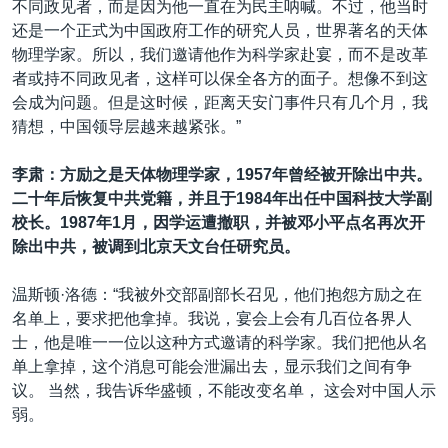
不同政见者，而是因为他一直在为民主呐喊。不过，他当时
还是一个正式为中国政府工作的研究人员，世界著名的天体
物理学家。所以，我们邀请他作为科学家赴宴，而不是改革
者或持不同政见者，这样可以保全各方的面子。想像不到这
会成为问题。但是这时候，距离天安门事件只有几个月，我
猜想，中国领导层越来越紧张。”
李肃：方励之是天体物理学家，1957
年曾经被开除出中共。
二十年后恢复中共党籍，并且于
1984
年出任中国科技大学副
校长。
1987
年
1
月，因学运遭撤职，并被邓小平点名再次开
除出中共，被调到北京天文台任研究员。
温斯顿·洛德：“我被外交部副部长召见，他们抱怨方励之在
名单上，要求把他拿掉。我说，宴会上会有几百位各界人
士，他是唯一一位以这种方式邀请的科学家。我们把他从名
单上拿掉，这个消息可能会泄漏出去，显示我们之间有争
议。 当然，我告诉华盛顿，不能改变名单， 这会对中国人示
弱。