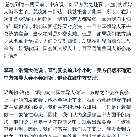
“总统到达一两天前，中方说，如果方励之赴宴，他们的领导
人就不去了。总统刚一到达，我就报告了此事。所以，在那
次非常成功的访问期间，我们所有人都紧张：因为我们不知
道结局如何，我们试图想好应对方法，一旦中国领导人不去
总统的宴会，当然绝对是外交灾难。但是，如果我们把方励
之从名单上拿掉，人们会立刻知道，总统在世界面前会非常
难看，显得软弱，国会和人权人士，甚至普通美国人都会感
到愤怒。”
李肃：洛德大使说，直到宴会前几个小时，美方仍然不确定
中方领导人会不会到场，他还在跟中方交涉。
温斯顿·洛德：“我们向中国领导人保证，方励之不会在宴会
上举行新闻发布会，他不会坐上主桌。我们特意给他安排到
离主桌很远的餐桌。我们并不想让中方难堪，（只是）希望
做一个象征性姿态。因此，我们认为这是保全中方面子的方
法。他们说，只要一切在控制之中，就会出席宴会。而这很
容易办到。因此，我们很高兴。我们去了宴会。我没看到方
励之，因为他的座位在一个角落里。我以为他在宴会上。”