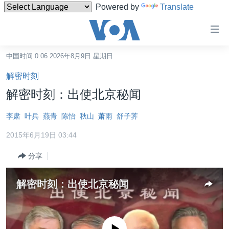
Powered by
Translate
无
障
碍
中国时间 0:06 2026年8月9日 星期日
主页
链
解密时刻
接
美国
解密时刻：出使北京秘闻
跳
中国
转
李肃
叶兵
燕青
陈怡
秋山
萧雨
舒子荠
台湾
到
2015年6月19日 03:44
内
港澳
容
分享
国际
跳
转
分类新闻
最新国际新闻
解密时刻：出使北京秘闻
到
美中关系
印太
经济·金融·贸易
导
航
热点专题
中东
人权·法律·宗教
跳