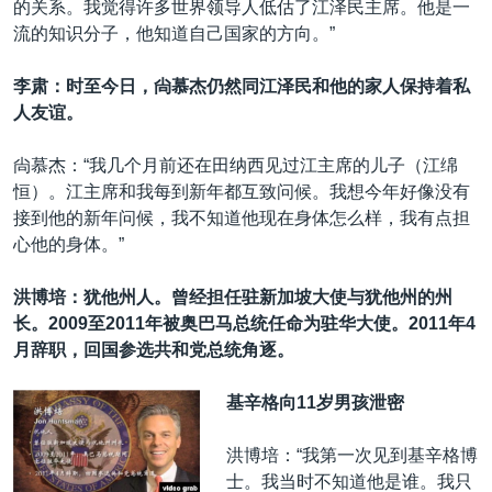
的关系。我觉得许多世界领导人低估了江泽民主席。他是一
流的知识分子，他知道自己国家的方向。”
李肃：时至今日，尙慕杰仍然同江泽民和他的家人保持着私
人友谊。
尙慕杰：“我几个月前还在田纳西见过江主席的儿子（江绵
恒）。江主席和我每到新年都互致问候。我想今年好像没有
接到他的新年问候，我不知道他现在身体怎么样，我有点担
心他的身体。”
洪博培：犹他州人。曾经担任驻新加坡大使与犹他州的州
长。2009至
2011
年被奥巴马总统任命为驻华大使。
2011
年
4
月辞职，回国参选共和党总统角逐。
基辛格向11岁男孩泄密
洪博培：“我第一次见到基辛格博
士。我当时不知道他是谁。我只