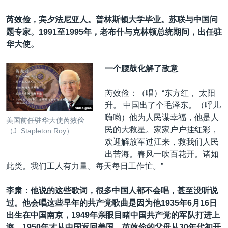
芮效俭，宾夕法尼亚人。普林斯顿大学毕业。苏联与中国问
题专家。1991
至
1995
年，老布什与克林顿总统期间，出任驻
华大使。
一个腰鼓化解了敌意
芮效俭：（唱）“东方红， 太阳
升。 中国出了个毛泽东。（呼儿
嗨哟）他为人民谋幸福，他是人
美国前任驻华大使芮效俭
民的大救星。家家户户挂红彩，
（J. Stapleton Roy）
欢迎解放军过江来，救我们人民
出苦海。春风一吹百花开。诸如
此类。我们工人有力量。每天每日工作忙。”
李肃：他说的这些歌词，很多中国人都不会唱，甚至没听说
过。他会唱这些早年的共产党歌曲是因为他1935
年
6
月
16
日
出生在中国南京，
1949
年亲眼目睹中国共产党的军队打进上
海，
1950
年才从中国返回美国。芮效俭的父母从
30
年代初开