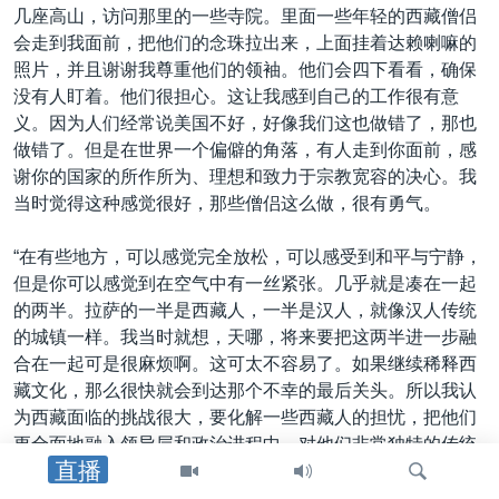
几座高山，访问那里的一些寺院。里面一些年轻的西藏僧侣
会走到我面前，把他们的念珠拉出来，上面挂着达赖喇嘛的
照片，并且谢谢我尊重他们的领袖。他们会四下看看，确保
没有人盯着。他们很担心。这让我感到自己的工作很有意
义。因为人们经常说美国不好，好像我们这也做错了，那也
做错了。但是在世界一个偏僻的角落，有人走到你面前，感
谢你的国家的所作所为、理想和致力于宗教宽容的决心。我
当时觉得这种感觉很好，那些僧侣这么做，很有勇气。
“在有些地方，可以感觉完全放松，可以感受到和平与宁静，
但是你可以感觉到在空气中有一丝紧张。几乎就是凑在一起
的两半。拉萨的一半是西藏人，一半是汉人，就像汉人传统
的城镇一样。我当时就想，天哪，将来要把这两半进一步融
合在一起可是很麻烦啊。这可太不容易了。如果继续稀释西
藏文化，那么很快就会到达那个不幸的最后关头。所以我认
为西藏面临的挑战很大，要化解一些西藏人的担忧，把他们
更全面地融入领导层和政治进程中，对他们非常独特的传统
直播
做法表现出尊重。”