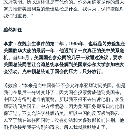
政府功能。所以这样做是有代价的。你必须确定尽你的最大
努力推进美国利益的最佳途径是什么。我认为，保持接触对
我们很重要。”
黯然卸任
李肃：在魏京生事件的第二年，1995年，也就是芮效俭担任
美国驻华大使的最后一年，他遇到了一次真正的美中关系危
机。当年
5
月，美国国会参众两院几乎一致通过决议，要求
美国总统同意让台湾总统李登辉到美国康奈尔大学参加校友
会活动。克林顿总统迫于国会的压力，只好放行。
芮效俭：“本来是向中国保证不会允许李登辉访问美国。但是
我们在最后一分钟变卦了，因为国会投票赞成他到美国来。
中国没有得到适当的预警。所以我不得不去告诉他们，李登
辉要访问美国了。中方很愤怒，因为美国国务卿亲口向他们
保证过，不会允许李登辉访美。所以中国的反应极为强烈，
以至于我在卸任回国时，没有办法和大多数部长们告别。他
们拒绝接受我要告别的请求。所以我就默默地走了。