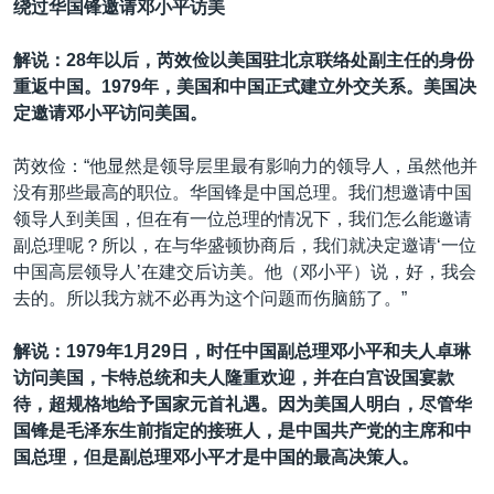
绕过华国锋邀请邓小平访美
解说：28年以后，芮效俭以美国驻北京联络处副主任的身份
重返中国。
1979
年，美国和中国正式建立外交关系。美国决
定邀请邓小平访问美国。
芮效俭：“他显然是领导层里最有影响力的领导人，虽然他并
没有那些最高的职位。华国锋是中国总理。我们想邀请中国
领导人到美国，但在有一位总理的情况下，我们怎么能邀请
副总理呢？所以，在与华盛顿协商后，我们就决定邀请‘一位
中国高层领导人’在建交后访美。他（邓小平）说，好，我会
去的。所以我方就不必再为这个问题而伤脑筋了。”
解说：1979
年
1
月
29
日，时任中国副总理邓小平和夫人卓琳
访问美国，卡特总统和夫人隆重欢迎，并在白宫设国宴款
待，超规格地给予国家元首礼遇。因为美国人明白，尽管华
国锋是毛泽东生前指定的接班人，是中国共产党的主席和中
国总理，但是副总理邓小平才是中国的最高决策人。