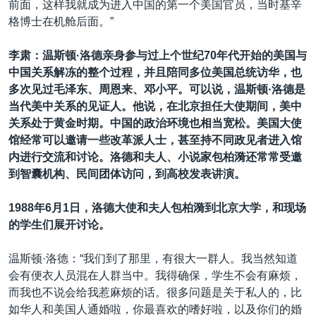
前面，这样我就成为进入中国的第一个美国官员，当时基辛
格博士在机舱后面。”
李肃：温斯顿·洛德亲身参与过上个世纪70
年代开始的美国与
中国关系解冻的整个过程，并且陪同多位美国总统访华，也
多次见过毛泽东、周恩来、邓小平。可以说，温斯顿·洛德是
当代美中关系的见证人。他说，在北京担任大使期间，美中
关系处于黄金时期。中国的政治环境也相当宽松。美国大使
馆经常可以邀请一些改革派人士，甚至持不同政见者进入馆
内进行交流和讨论。洛德和夫人、小说家包柏漪还常常受邀
到智囊机构、民间团体访问，到高校发表讲演。
1988年
6
月
1
日，洛德大使和夫人包柏漪到北京大学，和现场
的学生们展开讨论。
温斯顿·洛德：“我们到了那里，有很大一群人。我当然知道
会有便衣人员混在人群当中。我得确保，学生不会有麻烦，
而我也不说会给我惹麻烦的话。很多问题是关于私人的，比
如华人和美国人通婚啦，你最喜欢的嗜好啦，以及你们的婚