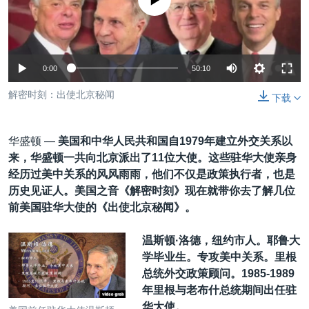
没有媒体可用资源
VOA视频
欧洲
科教·文娱·体健
白宫要闻
转
到
VOA今日焦点
非洲
军事
国会报道
检
中文广播
美洲
劳工
美中关系
索
0:00
50:10
全球议题
环境
美国建国250周年
关注我们
解密时刻：出使北京秘闻
下载
埃博拉疫情
美国之音专访
华盛顿 —
美国和中华人民共和国自
1979
年建立外交关系以
重要讲话与声明
来，华盛顿一共向北京派出了
11
位大使。这些驻华大使亲身
经历过美中关系的风风雨雨，他们不仅是政策执行者，也是
台海两岸关系
其他语言网站
历史见证人。美国之音《解密时刻》现在就带你去了解几位
南中国海争端
前美国驻华大使的《出使北京秘闻》。
关注西藏
温斯顿·洛德，纽约市人。耶鲁大
关注新疆
学毕业生。专攻美中关系。里根
总统外交政策顾问。1985-1989
GEN Z 看美国
年里根与老布什总统期间出任驻
华大使。