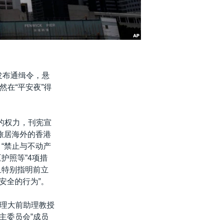
发布通缉令，悬
在“平安夜”得
的权力，刊宪宣
旅居海外的香港
、“禁止与不动产
护照等”4项措
且特别指明前立
安全的行为”。
理大前助理教授
主委员会”成员