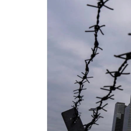
转
VOA今日焦点
非洲
军事
国会报道
到
检
中文广播
美洲
劳工
美中关系
索
全球议题
环境
美国建国250周年
埃博拉疫情
美国之音专访
重要讲话与声明
台海两岸关系
南中国海争端
关注西藏
关注新疆
GEN Z 看美国