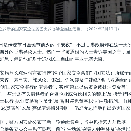
的新的国家安全法案当天的香港金融区景色。（2024年3月19日）
24日是传统节日圣诞节前夕的“平安夜”，不过香港政府却在这一天
海外的香港异议人士。然而一些被通缉的人士告诉美国之音，虽然
消息，但是他们对于追求民主自由的事业无怨无悔。
安局局长邓炳强宣布行使“维护国家安全条例”（国安法）所赋予
荣铿、袁弓夷、郭凤仪、邵岚、许颖婷及任建峰7名已被通缉的
危害国家安全罪行的潜逃者”，实施“禁止提供资金或处理资金等”
”、“与涉及有关潜逃者的合资企业或合伙相关的禁止”及“撤销特区
士执行“执业资格暂时吊销”及“暂时罢免董事职位”两项措施。而
“恶贯满盈”以及“弃保潜逃海外期间，仍肆无忌惮地作出危害国家
间，警方国安处公布了新一轮通缉名单，当中包括艺人郑敬基、
会筹备委员会主席何良懋、前“学生动源”召集人钟翰林及“香港民