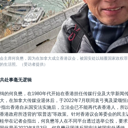
会主席何良懋，因为在加拿大成立香港议会，被国安处以颠覆国家政权罪
的生活照。（受访者提供）
共处事毫无逻辑
缉的何良懋，在1980年代开始在香港担任传媒行业及大学新闻
大，在加拿大传媒业退休后，于2022年7月联同袁弓夷及梁颂恒
并指出香港自从国安法实施后，立法会已不能再代表香港人，所
香港政府所违背的“双普选”等政策。针对香港议会筹委会的民主
桂华在记者会指出，何良懋等人在不同平台透过选举公投，要求
因此早于2022年8月3日，何良懋已因违反国安法被国安处通缉