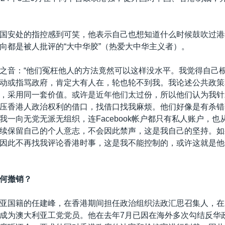
国安处的指控感到可笑，他表示自己也想知道什么时候鼓吹过港
向都是被人批评的“大中华胶”（热爱大中华主义者）。
之音：“他们冤枉他人的方法竟然可以这样没水平。我觉得自己
动或指骂政府，肯定大有人在，轮也轮不到我。我论述公共政策
，采用同一套价值。或许是近年他们太过份，所以他们认为我针
压香港人政治权利的借口，找借口找我麻烦。他们好像是有杀错
我一向无党无派无组织，连Facebook帐户都只有私人账户，也
续保留自己的个人意志，不会因此禁声，这是我自己的坚持。如
因此不再找我评论香港时事，这是我不能控制的，或许这就是他
何撤销？
亚国籍的任建峰，在香港期间担任政治组织法政汇思召集人，在2
成为澳大利亚工党党员。他在去年7月已因在海外多次勾结反华