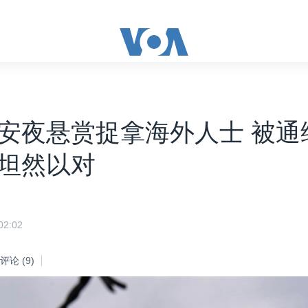
安夜悬赏捉拿海外人士 被通
坦然以对
2:02
评论
(9)