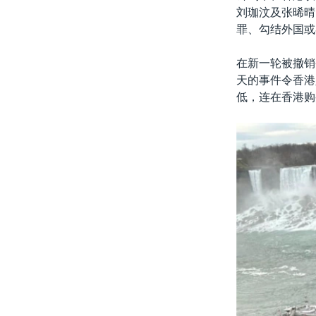
刘珈汶及张晞晴
罪、勾结外国或
在新一轮被撤销
天的事件令香港
低，连在香港购