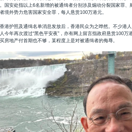
。国安处指以上6名新增的被通缉者分别涉及煽动分裂国家罪、
者境外势力危害国家安全罪，每人悬赏100万港元。
香港护照及通缉名单消息发放后，香港民众为之哗然。不少港人
人今年再次渡过“黑色平安夜”，亦有网上留言指政府悬赏100万
买房地产付首期也不够，某程度上是对被通缉者的侮辱。