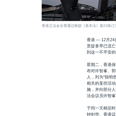
香港立法会全票通过根据《基本法》第23条订立
香港 —
12月
赏捉拿早已流亡
到这一不平安的
星期二，香港保
布对许智峯、郭
人，列为“指明
相关的某些活动
施，并向部分人
法会议员许智峯
于同一天稍后时
钟剑华、香港议