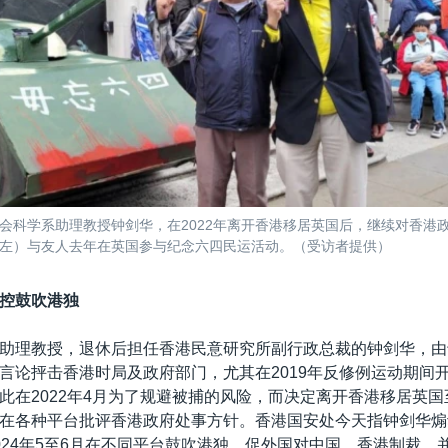
会科学系助理教授钟剑华，在2022年离开香港移居英国后，继续对香港
左）与友人去年在英国参与纪念六四民运活动。（受访者提供）
被控鼓吹港独
助理教授，退休后担任香港民意研究所副行政总裁的钟剑华，由
言论抨击香港时局及政府部门，尤其在2019年反修例运动期间
此在2022年4月为了规避被捕的风险，而决定离开香港移居英
在各种平台批评香港政府处事方针。香港国安处今天指钟剑华煽
024年5至6月在不同平台鼓吹港独，促外国对中国、香港制裁，