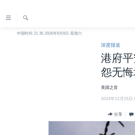
无
障
碍
检
中国时间 21:36 2026年8月8日 星期六
主页
索
链
深度报道
美国
接
港府平
中国
跳
转
台湾
怨无悔
到
港澳
内
美国之音
容
国际
跳
2024年12月25日 0
分类新闻
最新国际新闻
转
到
美中关系
印太
经济·金融·贸易
分享
导
热点专题
中东
人权·法律·宗教
航
跳
VOA视频
欧洲
科教·文娱·体健
白宫要闻