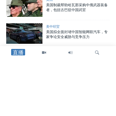
美国制裁帮助哈瓦那采购中俄武器装备
者，包括古巴驻中国武官
美中经贸
美国拟全面封堵中国智能网联汽车，专
家争论安全威胁与竞争压力
直播
中国
中国向两名海警追授荣誉称号，证实一
年前自家舰船相撞事件造成人员丧生
检
美中关系
索
在中国对美国宣布多项报复措施后，美
国国土安全部重申其制裁中国企业立场
国会报道
美参议员丹恩斯向VOA证实他将于近期