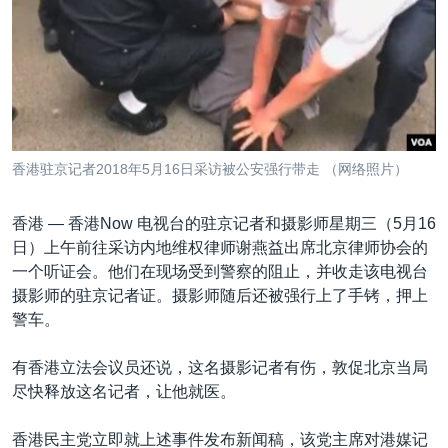
VOA视频
欧洲
科教·文娱·体健
白宫要闻
转
到
VOA今日焦点
非洲
军事
国会报道
检
中文广播
美洲
劳工
美中关系
索
全球议题
环境
美国建国250周年
关注我们
埃博拉疫情
香港驻京记者2018年5月16日采访被公安强行带走 （网络照片）
美国之音专访
香港 —
香港Now 电视台的驻京记者和摄影师星期三（5月16
重要讲话与声明
日）上午前往采访内地维权律师谢燕益出席北京律师协会的
台海两岸关系
其他语言网站
一个听证会。他们在现场受到警察的阻止，并收走该电视台
摄影师的驻京记者证。摄影师随后还被强行上了手铐，押上
南中国海争端
警车。
关注西藏
有香港立法会议员还说，这名摄影记者有伤，敦促北京当局
关注新疆
尽快释放这名记者，让他就医。
GEN Z 看美国
香港民主党立即就上述事件发布新闻稿，该党主席对港媒记