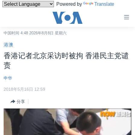
Powered by
Translate
无
障
碍
中国时间 4:48 2026年8月8日 星期六
主页
链
港澳
接
美国
香港记者北京采访时被拘 香港民主党谴
跳
中国
责
转
台湾
到
申华
内
港澳
容
2018年5月16日 12:59
国际
跳
分享
转
分类新闻
最新国际新闻
到
美中关系
印太
经济·金融·贸易
导
航
热点专题
中东
人权·法律·宗教
跳