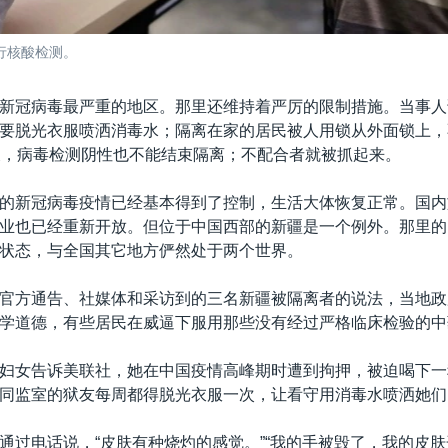
行核酸检测。
新冠病毒最严重的地区。那里还维持着严厉的限制措施。当事人
要脱光衣服喷洒消毒水；隔离在家的居民被人用锁从外面锁上，
天，病毒检测阴性也不能结束隔离；不配合者就被抓起来。
的新冠病毒疫情已经基本得到了控制，生活大体恢复正常。国内
业也已经重新开放。但位于中国西部的新疆是一个例外。那里的
状态，与全国其它地方俨然处于两个世界。
官方通告、社媒体和采访到的三名新疆被隔离者的说法，当地政
学道德，有些居民在威逼下服用那些没有经过严格临床检验的中
妇女告诉美联社，她在中国疫情高峰期时遭到拘押，被迫喝下一
同监室的狱友每周都得脱光衣服一次，让看守用消毒水喷洒她们
通过电话说，“皮肤有种烧灼的感觉。”“我的手被毁了，我的皮肤