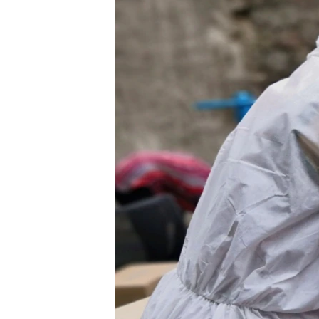
转
VOA今日焦点
非洲
军事
国会报道
到
检
中文广播
美洲
劳工
美中关系
索
全球议题
环境
美国建国250周年
埃博拉疫情
美国之音专访
重要讲话与声明
台海两岸关系
南中国海争端
关注西藏
关注新疆
GEN Z 看美国