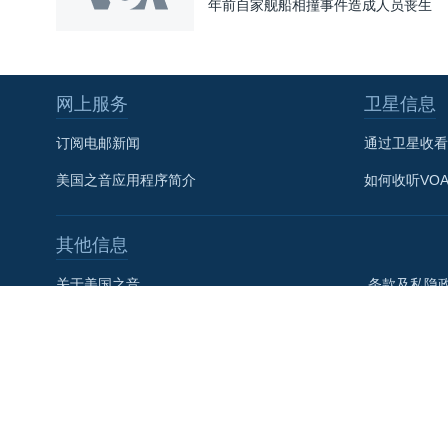
年前自家舰船相撞事件造成人员丧生
网上服务
卫星信息
关注我们
订阅电邮新闻
通过卫星收看
美国之音应用程序简介
如何收听VO
其他信息
其他语言网站
关于美国之音
条款及私隐
联系我们
美国全球媒
VOA+
社论
美国之音宪章
美國之音粵