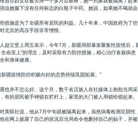
维吾尔妇女在被关押一个多月后获释，她一到家就被隔离了起来
强迫她服下没有任何标志的白瓶子中药。她说，如果她不喝就会
些措施是为了全疆所有居民的利益。几十年来，中国政府为了控
对北京的高压手段非常憎恨。
人赵立坚上周五表示，今年7月，新疆局部暴发聚集性疫情后，
、生命至上”的理念，及时采取有力防控措施，精心治疗各族病患
全和身体健康。
前新疆疫情防控积极向好的态势持续巩固拓展。”
遇也并不怎么好。这个月，数千名汉族人在社媒体上抱怨当局采
，有的居民被手铐锁在栏杆上，家里的大门被人用锁给锁起来。
对美联社说，他从7月中旬就被隔离起来，虽然病毒检测呈阴性
他在网上披露了自己的状况后当局命令他删掉自己的贴子，并被