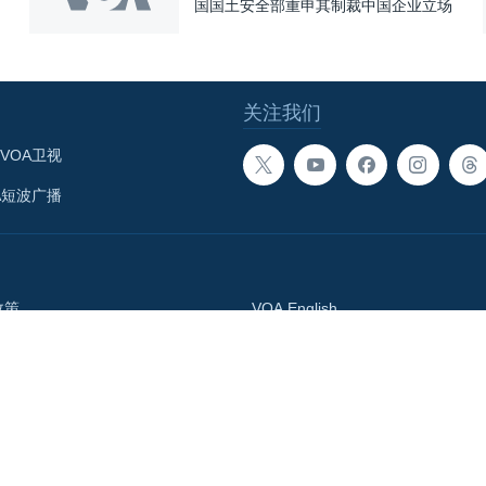
国国土安全部重申其制裁中国企业立场
关注我们
VOA卫视
A短波广播
政策
VOA English
体总署
བོད་ཡིག
Media Relations
語網
Accessibility