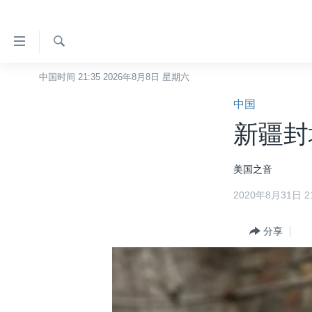
无
障
碍
检
中国时间 21:35 2026年8月8日 星期六
主页
索
链
中国
美国
接
新疆封
中国
跳
转
台湾
美国之音
到
港澳
内
2020年8月31日 21
容
国际
跳
分类新闻
分享
最新国际新闻
转
到
美中关系
印太
经济·金融·贸易
导
热点专题
中东
人权·法律·宗教
航
跳
VOA视频
欧洲
科教·文娱·体健
白宫要闻