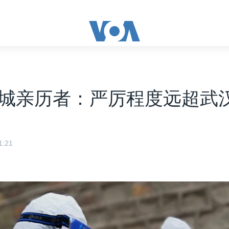
城亲历者：严厉程度远超武
:21