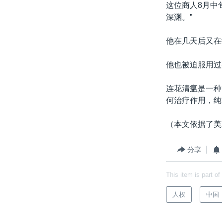
这位商人8月中
深渊。”
他在几天后又在
他也被迫服用过
连花清瘟是一种
何治疗作用，纯
（本文依据了美
分享
This item is part of
人权
中国