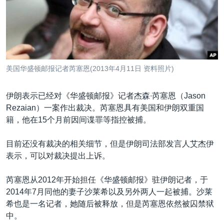
VOA视频
欧洲
科教·文娱·体健
白宫要闻
转
到
VOA今日焦点
非洲
军事
国会报道
检
中文广播
美洲
劳工
美中关系
索
全球议题
环境
美国建国250周年
关注我们
美国华盛顿邮报记者芮塞恩(2013年4月11日 资料照片)
埃博拉疫情
美国之音专访
伊朗表示已经对《华盛顿邮报》记者杰森∙芮塞恩（Jason
Rezaian）一案作出裁决。芮塞恩具有美国和伊朗双重国
重要讲话与声明
籍，他在15个月前因间谍罪等指控被捕。
台海两岸关系
其他语言网站
目前还没有裁决的相关细节，但是伊朗司法部发言人艾杰伊
南中国海争端
表示，可以对裁决提出上诉。
关注西藏
芮塞恩从2012年开始担任《华盛顿邮报》驻伊朗记者，于
关注新疆
2014年7月同他的妻子沙莱希以及另外两人一起被捕。沙莱
GEN Z 看美国
希也是一名记者，她随后被释放，但是芮塞恩依然被囚禁狱
中。