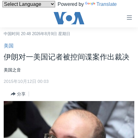
Powered by
Translate
无
障
碍
中国时间 20:48 2026年8月9日 星期日
主页
链
美国
接
美国
伊朗对一美国记者被控间谍案作出裁决
跳
中国
转
美国之音
台湾
到
2015年10月12日 00:03
内
港澳
容
分享
国际
跳
转
分类新闻
最新国际新闻
到
美中关系
印太
经济·金融·贸易
导
航
热点专题
中东
人权·法律·宗教
跳