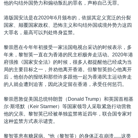
他的勾结外国势力和煽动叛乱的罪名，声称自己无罪。
港版国安法是在2020年6月颁布的，依据其定义宽泛的分裂
国家、颠覆国家政权、恐怖主义和勾结外国或境外势力这四
大罪名，最高可以判处终身监禁。
黎崇恩在今年年初接受一家法国电视台采访的时候表示，多
年来，黎智英一直在为香港的民主积极奔走活动。2020年港
府强推《国家安全法》的时候，很多人都提醒他已经成为当
局的主要目标之一，并劝他离开香港。但黎智英担心他离开
后，他创办的报纸和那些许多跟他一起为香港民主运动奔走
的人就会遭到迫害，因此决定留在香港，承受任何惩罚。
黎崇恩敦促美国总统特朗普（Donald Trump）和英国首相基
尔·斯塔默（Keir Starmer）等国家领导人采取紧急行动营救
他的父亲。黎智英已经被单独监禁将近四年，联合国专家对
这种监禁方式表示谴责。
黎智英患有糖尿病。“他（黎智英）的身体正在崩溃......这类