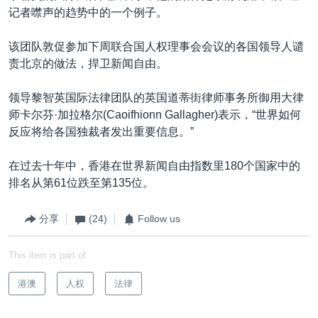
记者噤声的趋势中的一个例子。
该团队敦促参加下周联合国人权理事会会议的各国领导人谴
责北京的做法，捍卫新闻自由。
领导黎智英国际法律团队的英国道蒂街律师事务所御用大律
师卡尔芬·加拉格尔(Caoifhionn Gallagher)表示，“世界如何
反应将给各国独裁者发出重要信息。”
在过去十年中，香港在世界新闻自由指数里180个国家中的
排名从第61位跌至第135位。
分享
(24)
Follow us
This item is part of
港澳
人权
法律