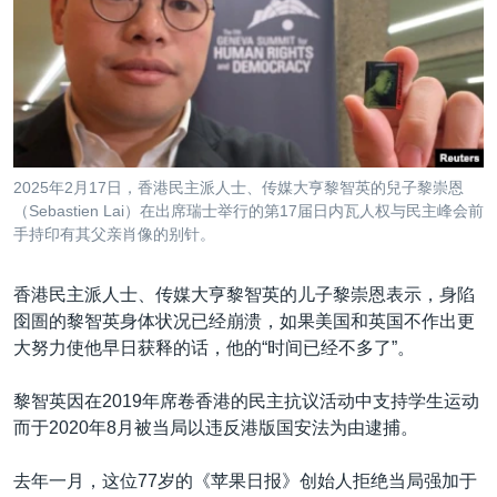
VOA视频
欧洲
科教·文娱·体健
白宫要闻
转
到
VOA今日焦点
非洲
军事
国会报道
检
中文广播
美洲
劳工
美中关系
索
全球议题
环境
美国建国250周年
关注我们
埃博拉疫情
2025年2月17日，香港民主派人士、传媒大亨黎智英的兒子黎崇恩
美国之音专访
（Sebastien Lai）在出席瑞士举行的第17届日内瓦人权与民主峰会前
手持印有其父亲肖像的别针。
重要讲话与声明
台海两岸关系
香港民主派人士、传媒大亨黎智英的儿子黎崇恩表示，身陷
其他语言网站
囹圄的黎智英身体状况已经崩溃，如果美国和英国不作出更
南中国海争端
大努力使他早日获释的话，他的“时间已经不多了”。
关注西藏
黎智英因在2019年席卷香港的民主抗议活动中支持学生运动
关注新疆
而于2020年8月被当局以违反港版国安法为由逮捕。
GEN Z 看美国
去年一月，这位77岁的《苹果日报》创始人拒绝当局强加于