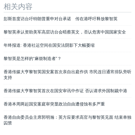
相关内容
彭斯首度访台吁特朗普重申对台承诺 传在港呼吁释放黎智英
黎智英承认资助美军高层访台会晤蔡英文，否认危害中国国家安全
年终报道: 香港社运空间在国安法阴影下大幅萎缩
黎智英是怎样的“麻烦制造者”？
香港传媒大亨黎智英国安案首次亲自出庭作供 市民连日通宵排队旁听
支持
香港传媒大亨黎智英首次在国安审讯中作证 否认请求外国制裁中港
香港本周两起国安案庭审突显政治自由遭侵蚀有多严重
香港自由委员会主席郭明瀚：英方应要求高官与黎智英见面 结束单独
囚禁