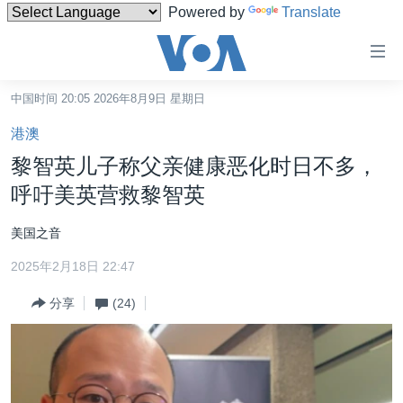
Powered by
Translate
无
障
碍
中国时间 20:05 2026年8月9日 星期日
主页
链
港澳
接
美国
黎智英儿子称父亲健康恶化时日不多，
跳
中国
呼吁美英营救黎智英
转
台湾
到
美国之音
内
港澳
容
2025年2月18日 22:47
国际
跳
分享
(24)
转
分类新闻
最新国际新闻
到
美中关系
印太
经济·金融·贸易
导
航
热点专题
中东
人权·法律·宗教
跳