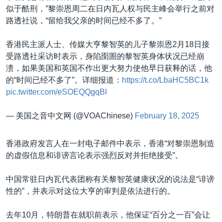
似于酷刑，”黎崇恩周二在日内瓦人权与民主峰会举行之前对
路透社说，“留给我父亲的时间已经不多了。”
香港民主派人士、传媒大亨黎智英的儿子黎崇恩2月18日接
受路透社采访时表示，身陷囹圄的黎智英身体状况已经崩
溃，如果美国和英国不作出更大努力使他早日获释的话，他
的“时间已经不多了”。详细报道：
https://t.co/LbaHC5BC1k
pic.twitter.com/eSOEQQgqBl
— 美国之音中文网 (@VOAChinese)
February 18, 2025
香港政府发言人在一封电子邮件中表示，香港“对黎崇恩制造
的虚假信息和诽谤言论表示强烈反对并拒绝接受”。
中国常驻日内瓦代表团称有关黎智英健康状况的说法是“诽谤
性的”，并表示对这位大亨的审判是依法进行的。
去年10月，特朗普在就职前表示，他保证“百分之一百”会让