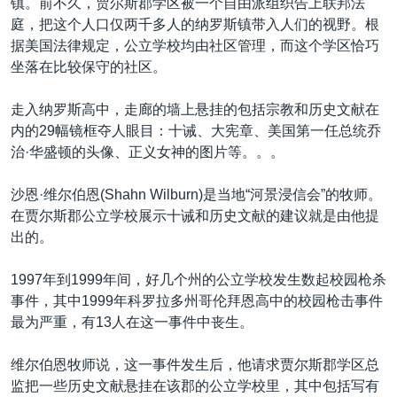
镇。前不久，贾尔斯郡学区被一个自由派组织告上联邦法
庭，把这个人口仅两千多人的纳罗斯镇带入人们的视野。根
据美国法律规定，公立学校均由社区管理，而这个学区恰巧
坐落在比较保守的社区。
走入纳罗斯高中，走廊的墙上悬挂的包括宗教和历史文献在
内的29幅镜框夺人眼目：十诫、大宪章、美国第一任总统乔
治·华盛顿的头像、正义女神的图片等。。。
沙恩·维尔伯恩(Shahn Wilburn)是当地“河景浸信会”的牧师。
在贾尔斯郡公立学校展示十诫和历史文献的建议就是由他提
出的。
1997年到1999年间，好几个州的公立学校发生数起校园枪杀
事件，其中1999年科罗拉多州哥伦拜恩高中的校园枪击事件
最为严重，有13人在这一事件中丧生。
维尔伯恩牧师说，这一事件发生后，他请求贾尔斯郡学区总
监把一些历史文献悬挂在该郡的公立学校里，其中包括写有