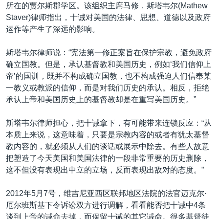
所在的贾尔斯郡学区。该组织主席马修．斯塔韦尔(Mathew
Staver)律师指出，十诫对美国的法律、思想、道德以及政府
运作等产生了深远的影响。
斯塔韦尔律师说：“宪法第一修正案旨在保护宗教，避免政府
确立国教。但是，承认基督教和美国历史，例如‘我们信仰上
帝’的国训，既并不构成确立国教，也不构成强迫人们信奉某
一教义或教派的信仰，而是对我们历史的承认。相反，拒绝
承认上帝和美国历史上的基督教却是在重写美国历史。”
斯塔韦尔律师担心，把十诫拿下，有可能带来连锁反应：“从
本质上来说，这意味着，只要是宗教内容的或者有犹太基督
教内容的，就必须从人们的谈话或展示中除去。有些人故意
把塑造了今天美国和美国法律的一段非常重要的历史删除，
这不但没有表现出中立的立场，反而表现出敌对的态度。”
2012年5月7号，维吉尼亚西区联邦地区法院的法官迈克尔·
厄尔班斯基下令诉讼双方进行调解，看看能否把十诫中4条
谈到上帝的诫命去掉，而保留十诫的其它诫命。很多基督徒