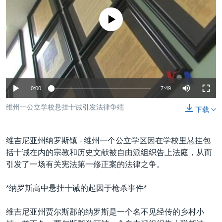
VOA视频
欧洲
科教·文娱·体健
白宫要闻
转
到
没有媒体可用资源
VOA今日焦点
非洲
军事
国会报道
检
中文广播
美洲
劳工
美中关系
索
全球议题
环境
美国建国250周年
关注我们
埃博拉疫情
0:00
7:49
美国之音专访
维州一公立学校悬挂十诫引发法律争端
下载
重要讲话与声明
台海两岸关系
其他语言网站
维吉尼亚州纳罗斯镇 - 维州一个公立学区因在学校里悬挂包
南中国海争端
括十诫在内的宗教和历史文献被自由派组织告上法庭，从而
引发了一场有关宪法第一修正案的法律之争。
关注西藏
关注新疆
*纳罗斯高中悬挂十诫的起因于枪杀事件*
GEN Z 看美国
维吉尼亚州贾尔斯郡的纳罗斯是一个名不见经传的乡村小