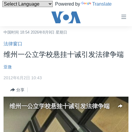
Powered by
Translate
无
障
碍
中国时间 18:54 2026年8月9日 星期日
主页
链
法律窗口
接
美国
维州一公立学校悬挂十诫引发法律争端
跳
中国
转
亚微
台湾
到
2012年6月2日 10:43
内
港澳
容
分享
国际
跳
转
分类新闻
最新国际新闻
维州一公立学校悬挂十诫引发法律争端
到
美中关系
印太
经济·金融·贸易
导
航
热点专题
中东
人权·法律·宗教
跳