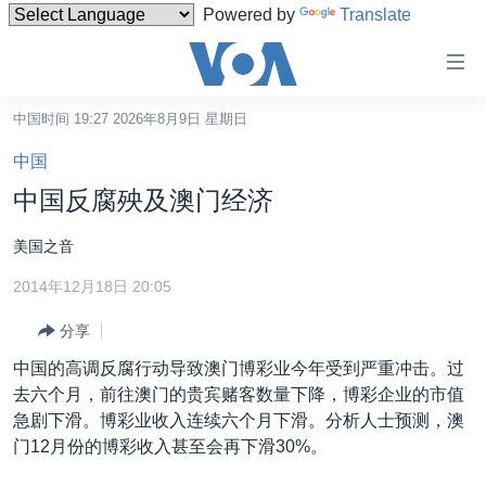
Powered by
Translate
无
障
碍
中国时间 19:27 2026年8月9日 星期日
主页
链
中国
接
美国
中国反腐殃及澳门经济
跳
中国
转
美国之音
台湾
到
2014年12月18日 20:05
内
港澳
容
分享
国际
跳
中国的高调反腐行动导致澳门博彩业今年受到严重冲击。过
转
分类新闻
最新国际新闻
去六个月，前往澳门的贵宾赌客数量下降，博彩企业的市值
到
美中关系
印太
经济·金融·贸易
急剧下滑。博彩业收入连续六个月下滑。分析人士预测，澳
导
门12月份的博彩收入甚至会再下滑30%。
航
热点专题
中东
人权·法律·宗教
跳