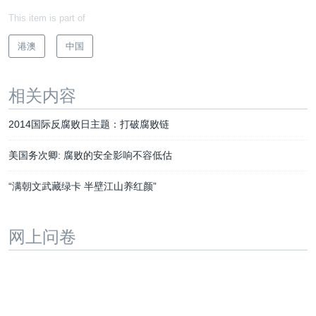
This item is part of
港澳
中国
相关内容
2014国际反腐败日主题：打破腐败链
美国务次卿: 腐败的安全影响不容低估
“满朝文武藏绿卡 半壁江山养红颜”
网上问卷