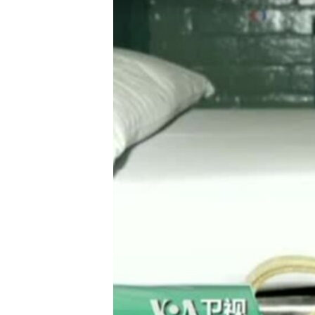
转
VOA今日焦点
非洲
军事
国会报道
到
检
中文广播
美洲
劳工
美中关系
索
全球议题
环境
美国建国250周年
埃博拉疫情
美国之音专访
重要讲话与声明
台海两岸关系
南中国海争端
关注西藏
关注新疆
GEN Z 看美国