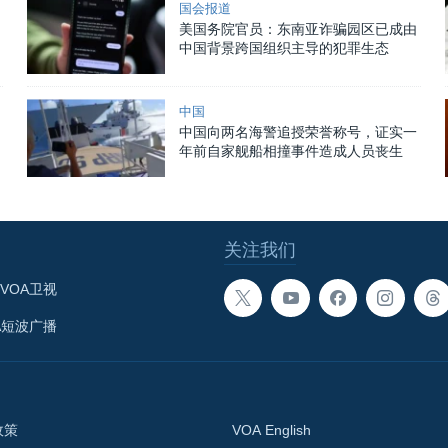
国会报道
美国务院官员：东南亚诈骗园区已成由
中国背景跨国组织主导的犯罪生态
中国
中国向两名海警追授荣誉称号，证实一
年前自家舰船相撞事件造成人员丧生
关注我们
VOA卫视
A短波广播
政策
VOA English