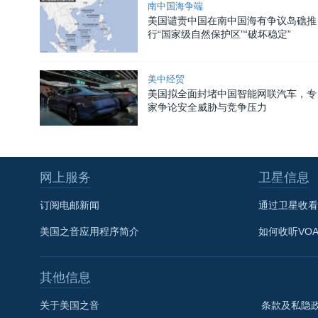
南中国海争端
美国谴责中国在南中国海有争议岛礁推
行“国家级自然保护区”“破坏稳定”
美中经贸
美国拟全面封堵中国智能网联汽车，专
家争论安全威胁与竞争压力
网上服务
卫星信息
订阅电邮新闻
通过卫星收看
美国之音应用程序简介
如何收听VO
其他信息
关于美国之音
条款及私隐