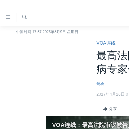
无
障
碍
检
中国时间 17:57 2026年8月9日 星期日
主页
索
链
VOA连线
美国
接
最高法
中国
跳
转
台湾
病专家
到
港澳
内
鲍蓉
容
国际
跳
2017年4月26日 07
分类新闻
最新国际新闻
转
到
美中关系
印太
经济·金融·贸易
分享
导
热点专题
中东
人权·法律·宗教
航
VOA连线：最高法院审议被
跳
VOA视频
欧洲
科教·文娱·体健
白宫要闻