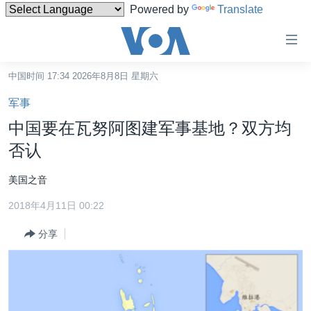
Powered by
Translate
无
障
碍
中国时间 17:34 2026年8月8日 星期六
主页
链
军事
接
美国
中国要在瓦努阿图建军事基地？双方均
跳
中国
否认
转
台湾
到
美国之音
内
港澳
容
2018年4月11日 00:22
国际
跳
分享
转
分类新闻
最新国际新闻
到
美中关系
印太
经济·金融·贸易
导
航
热点专题
中东
人权·法律·宗教
跳