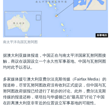
VOA视频
欧洲
科教·文娱·体健
白宫要闻
转
到
VOA今日焦点
非洲
军事
国会报道
检
中文广播
美洲
劳工
美中关系
索
全球议题
环境
美国建国250周年
关注我们
埃博拉疫情
南太平洋岛国瓦努阿图
美国之音专访
据澳大利亚媒体报道，中国正在与南太平洋国家瓦努阿图接
重要讲话与声明
触，商议在该国设立一个永久性军事基地。中国与瓦努阿图
台海两岸关系
其他语言网站
均对此予以否认。
南中国海争端
多家媒体援引澳大利亚费尔法克斯传媒（Fairfax Media）的
关注西藏
报道称，尽管瓦努阿图政府没有收到正式提议，但中国与瓦
努阿图政府据报已经进行了初步的讨论。此外，费尔法克斯
关注新疆
传媒的报道还称，堪培拉与华盛顿已在“最高层”讨论了中国
GEN Z 看美国
在距离澳大利亚非常近的位置设立军事基地的可能性。