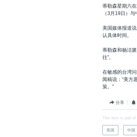
蒂勒森星期六在
（3月19日）
美国媒体报道说
认具体时间。
蒂勒森和杨洁篪
往”。
在敏感的台湾问
闻稿说：“美方
策。”
分享
This item is part of
美国
中国