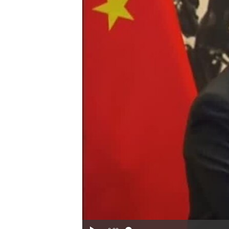
转
VOA今日焦点
非洲
军事
国会报道
到
检
中文广播
美洲
劳工
美中关系
索
全球议题
环境
美国建国250周年
埃博拉疫情
美国之音专访
重要讲话与声明
台海两岸关系
南中国海争端
关注西藏
关注新疆
GEN Z 看美国