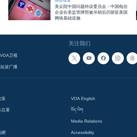
国会报道
美众院中国问题特设委员会：中国电信
企业在美监管牌照被吊销后仍留驻美国
网络基础设施
关注我们
VOA卫视
A短波广播
政策
VOA English
体总署
བོད་ཡིག
Media Relations
語網
Accessibility