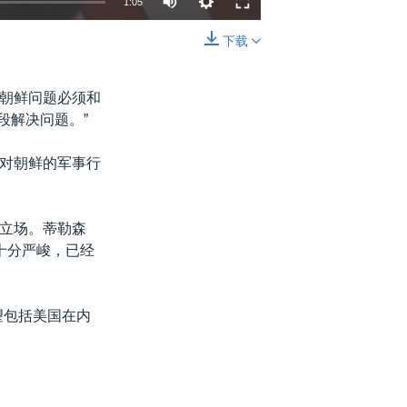
1:05
下载
嵌入
分享
朝鲜问题必须和
段解决问题。”
对朝鲜的军事行
立场。蒂勒森
十分严峻，已经
望包括美国在内