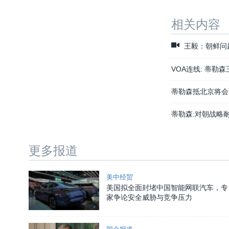
相关内容
王毅：朝鲜问
VOA连线: 蒂勒
蒂勒森抵北京将会
蒂勒森:对朝战略
更多报道
美中经贸
美国拟全面封堵中国智能网联汽车，专
家争论安全威胁与竞争压力