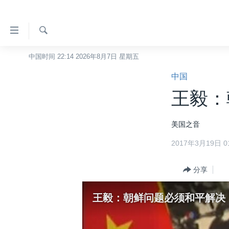
无
障
碍
检
中国时间 22:14 2026年8月7日 星期五
主页
索
链
中国
美国
接
王毅：
中国
跳
转
台湾
美国之音
到
港澳
内
2017年3月19日 01
容
国际
跳
分类新闻
分享
最新国际新闻
转
到
美中关系
印太
经济·金融·贸易
王毅：朝鲜问题必须和平解决
导
热点专题
中东
人权·法律·宗教
航
跳
VOA视频
欧洲
科教·文娱·体健
白宫要闻