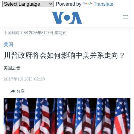
Powered by
Translate
无
障
碍
中国时间 7:58 2026年8月7日 星期五
主页
链
美国
接
美国
川普政府将会如何影响中美关系走向？
跳
中国
转
美国之音
台湾
到
2017年1月18日 02:20
内
港澳
容
分享
国际
跳
转
分类新闻
最新国际新闻
到
美中关系
印太
经济·金融·贸易
导
航
热点专题
中东
人权·法律·宗教
跳