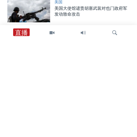
美国
美国大使馆谴责胡塞武装对也门政府军
发动致命攻击
直播
中东
以军士兵遇袭身亡后，以色列对黎巴嫩
南部发动空袭，罗马谈判期间停火局势
趋紧
检
中东
索
特朗普总统：在霍尔木兹海峡谈判继续
之际，他更倾向于达成和平协议而非军
事行动
中东
美英最高外交官强调霍尔木兹海峡安全
通行与伊朗无核化的重要性