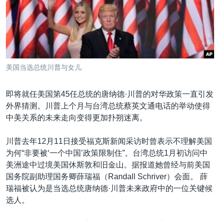
VOA视频
欧洲
科教·文娱·体健
白宫要闻
转
到
VOA今日焦点
非洲
军事
国会报道
检
中文广播
美洲
劳工
美中关系
索
全球议题
环境
美国建国250周年
关注我们
美国当选总统川普与女儿
埃博拉疫情
美国之音专访
即将就任美国第45任总统的唐纳德·川普的对华政策一直引发
外界猜测。川普上个月与台湾总统蔡英文通电话的举动使得
重要讲话与声明
中美关系的未来走向变得更加扑朔迷离。
台海两岸关系
其他语言网站
川普去年12月11日接受福克斯新闻采访时曾表示不理解美国
南中国海争端
为何“非要被‘一个中国’政策限制住”。台湾总统1月初访问中
关注西藏
美洲途中过境美国休斯敦和旧金山。据报道她曾经与前美国
国务院副助理国务卿薛瑞福（Randall Schriver）会面。 薛
关注新疆
瑞福被认为是当选总统唐纳德·川普未来政府中的一位关键候
GEN Z 看美国
选人。