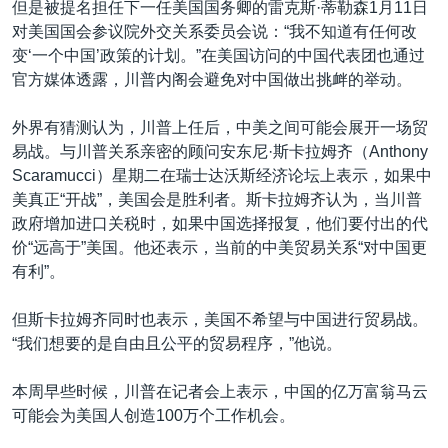
但是被提名担任下一任美国国务卿的雷克斯·蒂勒森1月11日
对美国国会参议院外交关系委员会说：“我不知道有任何改
变‘一个中国’政策的计划。”在美国访问的中国代表团也通过
官方媒体透露，川普内阁会避免对中国做出挑衅的举动。
外界有猜测认为，川普上任后，中美之间可能会展开一场贸
易战。与川普关系亲密的顾问安东尼·斯卡拉姆齐（Anthony
Scaramucci）星期二在瑞士达沃斯经济论坛上表示，如果中
美真正“开战”，美国会是胜利者。斯卡拉姆齐认为，当川普
政府增加进口关税时，如果中国选择报复，他们要付出的代
价“远高于”美国。他还表示，当前的中美贸易关系“对中国更
有利”。
但斯卡拉姆齐同时也表示，美国不希望与中国进行贸易战。
“我们想要的是自由且公平的贸易程序，”他说。
本周早些时候，川普在记者会上表示，中国的亿万富翁马云
可能会为美国人创造100万个工作机会。