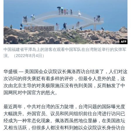
VOA视频
欧洲
科教·文娱·体健
白宫要闻
转
到
VOA今日焦点
非洲
军事
国会报道
检
中文广播
美洲
劳工
美中关系
索
全球议题
环境
美国建国250周年
关注我们
埃博拉疫情
中国福建省平潭岛上的游客在观看中国军队在台湾附近举行的实弹军
美国之音专访
演。（2022年8月4日）
重要讲话与声明
华盛顿 —
美国国会众议院议长佩洛西访台结束了，人们对这
台海两岸关系
次访问的得失褒贬有着多样的评价，但最令人意外的是，这
其他语言网站
次由北京主导的对美极限施压没有伤到美国，反而触发了中
南中国海争端
国网民对中国官方的怒火。
关注西藏
最近两年，中共对台湾的压力陡增，台湾问题的国际曝光度
关注新疆
大幅跳升。外国官员、议员和民间组织前往台湾进行访问已
GEN Z 看美国
经成为一种常态化现象。佩洛西虽然地位显赫，在美国政坛
又相当活跃，但很多人都没有料到她以众议院议长身份访台