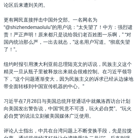
论区后来遭到关闭。
更有网民直接抨击中国外交部。一名网名为
“@shizhendemaolulu”的用户说：“太失望了！中方：强烈谴
责！严正声明！原来都只是说给我们老百姓图一乐啊，” “对
国内统治那么严，一出去就怂，”这名用户写道。“彻底失望
了！”。
纽约时报引用澳大利亚前总理陆克文的话说，民族主义这个
精灵一旦从瓶子里被释放出来就会很难控制。在习近平领导
下，“这个问题逐渐变大，因为民族主义的诉求已经从边缘地
带全面转移到中国宣传机器的中心。”
习近平在7月28日与美国总统拜登通话中就佩洛西访台计划
向美国发出警告说，中国“民意不可违，玩火必自焚”。“玩火
必自焚”的说法立刻被美国媒体广泛使用。
评论人士指出，中共在台湾问题上不断变换手段，先是拉拢