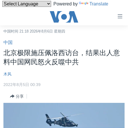
Powered by
Translate
无
障
碍
中国时间 21:18 2026年8月6日 星期四
主页
链
中国
接
美国
北京极限施压佩洛西访台，结果出人意
跳
中国
料中国网民怒火反噬中共
转
台湾
到
木风
内
港澳
容
2022年8月5日 00:39
国际
跳
分享
转
分类新闻
最新国际新闻
到
美中关系
印太
经济·金融·贸易
导
航
热点专题
中东
人权·法律·宗教
跳