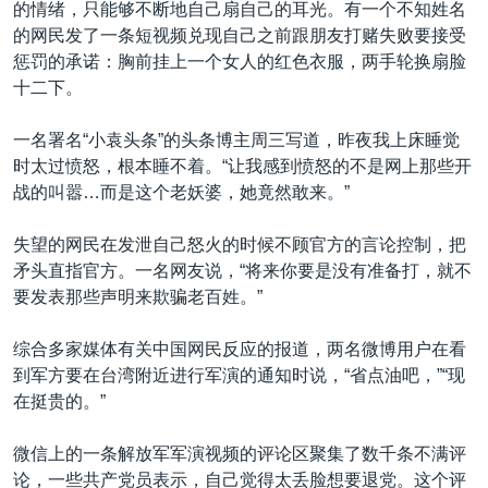
的情绪，只能够不断地自己扇自己的耳光。有一个不知姓名
的网民发了一条短视频兑现自己之前跟朋友打赌失败要接受
惩罚的承诺：胸前挂上一个女人的红色衣服，两手轮换扇脸
十二下。
一名署名“小袁头条”的头条博主周三写道，昨夜我上床睡觉
时太过愤怒，根本睡不着。“让我感到愤怒的不是网上那些开
战的叫嚣…而是这个老妖婆，她竟然敢来。”
失望的网民在发泄自己怒火的时候不顾官方的言论控制，把
矛头直指官方。一名网友说，“将来你要是没有准备打，就不
要发表那些声明来欺骗老百姓。”
综合多家媒体有关中国网民反应的报道，两名微博用户在看
到军方要在台湾附近进行军演的通知时说，“省点油吧，”“现
在挺贵的。”
微信上的一条解放军军演视频的评论区聚集了数千条不满评
论，一些共产党员表示，自己觉得太丢脸想要退党。这个评