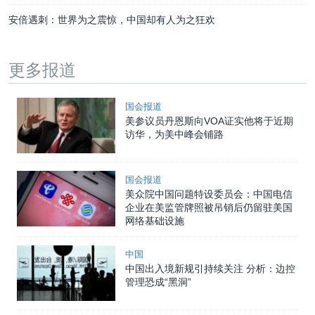
安倍遇刺：世界为之震惊，中国却有人为之狂欢
更多报道
国会报道
美参议员丹恩斯向VOA证实他将于近期
访华，为美中峰会铺路
国会报道
美众院中国问题特设委员会：中国电信
企业在美监管牌照被吊销后仍留驻美国
网络基础设施
中国
中国出入境新规引持续关注 分析：边控
管理恐成“黑洞”