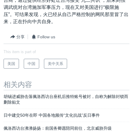
台商，通过提供经济好处让台湾接受“九二共识”，后来则强
调武统对台湾施加军事压力，现在又对美国进行“极限施
压”。可结果发现，火已经从自己严格控制的网民那里冒了出
来，正在扑向中共自身。
分享
Follow us
This item is part of
美国
中国
美中关系
相关内容
胡锡进威胁击落佩洛西访台座机后推特账号被封，自称为解除封锁而
删除贴文
日中建交50年在即 中国各地频传“文化抗战”反日事件
佩洛西访台沸沸扬扬：前国务卿愿陪同前往，北京威胁升级