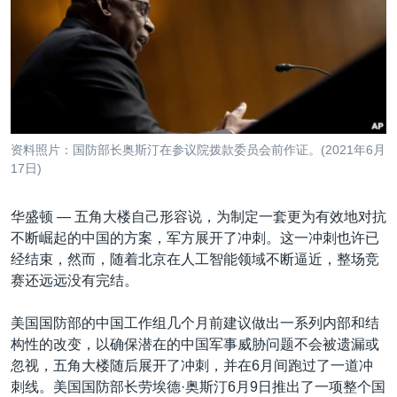
VOA视频
欧洲
科教·文娱·体健
白宫要闻
转
到
VOA今日焦点
非洲
军事
国会报道
检
中文广播
美洲
劳工
美中关系
索
全球议题
环境
美国建国250周年
关注我们
埃博拉疫情
资料照片：国防部长奥斯汀在参议院拨款委员会前作证。(2021年6月
美国之音专访
17日)
重要讲话与声明
华盛顿 —
五角大楼自己形容说，为制定一套更为有效地对抗
台海两岸关系
不断崛起的中国的方案，军方展开了冲刺。这一冲刺也许已
其他语言网站
经结束，然而，随着北京在人工智能领域不断逼近，整场竞
南中国海争端
赛还远远没有完结。
关注西藏
美国国防部的中国工作组几个月前建议做出一系列内部和结
关注新疆
构性的改变，以确保潜在的中国军事威胁问题不会被遗漏或
GEN Z 看美国
忽视，五角大楼随后展开了冲刺，并在6月间跑过了一道冲
刺线。美国国防部长劳埃德·奥斯汀6月9日推出了一项整个国