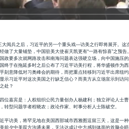
三大阅兵之后，习近平的另一个重头戏—访美之行即将展开。这
经做了大量铺垫，中国驻美大使崔天凯更有“一路有惊喜”之预告
国政要多次就网路攻击和南海问题表达强硬立场，向中国施压的
国终于在拖延多时之后公布了习近平访美行程，将华盛顿作为西
乎刻意降低对习奥峰会的期待，而把重点转移到习近平出席纽约
显示习近平对这次美国之行缺乏信心？而美方从立场宣示到访问
之处？
四位嘉宾是：人权组织公民力量创办人杨建利；独立评论人士曹
，转型问题学者程晓农；政论作家、时事分析人士陈破空。
近平访美，将罕见地在美国西部城市西雅图逗留三天，这是一种
美前夕中美双方沟通未果，无法达成让中方感到体面的首脑会晤