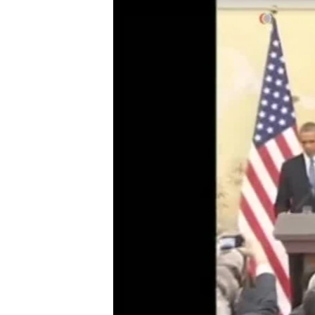
转
VOA今日焦点
非洲
军事
国会报道
到
检
中文广播
美洲
劳工
美中关系
索
全球议题
环境
美国建国250周年
埃博拉疫情
美国之音专访
重要讲话与声明
台海两岸关系
南中国海争端
关注西藏
关注新疆
GEN Z 看美国