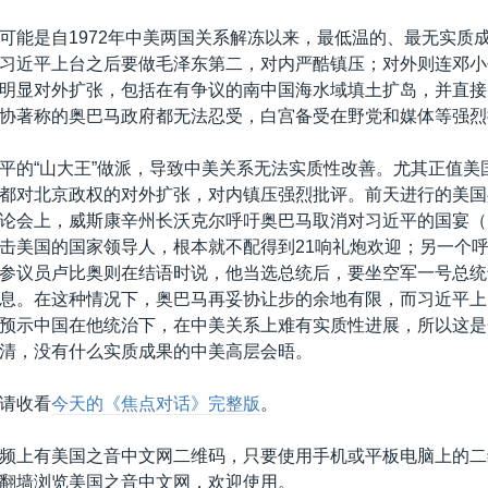
可能是自1972年中美两国关系解冻以来，最低温的、最无实质
习近平上台之后要做毛泽东第二，对内严酷镇压；对外则连邓小
明显对外扩张，包括在有争议的南中国海水域填土扩岛，并直接
协著称的奥巴马政府都无法忍受，白宫备受在野党和媒体等强烈
平的“山大王”做派，导致中美关系无法实质性改善。尤其正值美
都对北京政权的对外扩张，对内镇压强烈批评。前天进行的美国
论会上，威斯康辛州长沃克尔呼吁奥巴马取消对习近平的国宴（
击美国的国家领导人，根本就不配得到21响礼炮欢迎；另一个
参议员卢比奥则在结语时说，他当选总统后，要坐空军一号总统
息。在这种情况下，奥巴马再妥协让步的余地有限，而习近平上
预示中国在他统治下，在中美关系上难有实质性进展，所以这是
清，没有什么实质成果的中美高层会晤。
请收看
今天的《焦点对话》完整版
。
频上有美国之音中文网二维码，只要使用手机或平板电脑上的二
翻墙浏览美国之音中文网，欢迎使用。