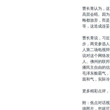
曹长青认为，这
高层会晤。因为
晦都放弃，而是
等，这造成连妥
曹长青说，习近
步，两党参选人
人第二场电视辩
说对这个网络攻
人、佛州的联邦
播民主自由的信
毛泽东般霸气，
面和气，实际冷
更多精彩点评，
附：焦点对话视
描图片，您就可