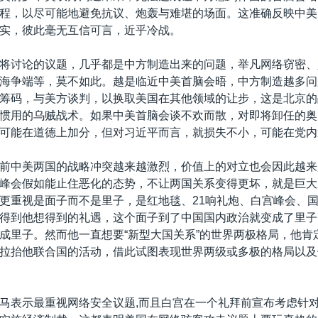
程，以尽可能地避免抗议、炮轰与难堪的场面。这准确反映中美
实，彼此毫无互信可言，近乎冷战。
将讨论的议题，几乎都是中方制造出来的问题，举凡网络窃密、
海争端等，莫不如此。越是临近中美首脑会晤，中方制造越多问
筹码，与美方谈判，以换取美国在其他领域的让步，这是北京的
惯用的乌贼战术。如果中美首脑会谈不欢而散，对即将卸任的奥
可能在道德上加分，但对习近平而言，就损失不小，可能在党内
前中美两国的战略冲突越来越激烈，价值上的对立也会因此越来
峰会假如能止住恶化的态势，不让两国关系变得更坏，就是巨大
更重视是面子而不是里子，是红地毯、21响礼炮、白宫峰会、
得到他想得到的礼遇，这个面子到了中国国内政治就变成了里子
成里子。然而他一直想要“新型大国关系”的世界两极格局，他肯
拉抬他联合国的活动，借此试图表现世界两级或多极的格局以及
马表示最重视网络安全议题,而且白宫在一个礼拜前宣布考虑针