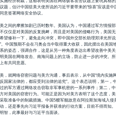
实施经济制裁，这都表明美国在网络骇客攻击议题上要玩真格的
议题，估计中国驻美大使所说的习近平要带来的“惊喜”应该是中
同意签署网络安全协议。
美之间的摩擦加剧已历时数年。美国认为，中国通过军方情报部
不仅仅是对美国的反复挑衅，而且是对美国的侵略行为，美国无
希望修补一下，避免走向冲突，即中国外交部长助理郑泽光所说
”。中国预期不会在习奥会当中取得重大收获，因此摆出在美国
系的姿态，强调合作，这是从另一种角度表达出希望改善中美关
明美国在网络攻击、南海问题上的立场，防止进一步的冲突。所
上有共同意愿。
美，就网络窃密问题与美方沟通，事后表示，从中国“境内实施
反国家法律的，都应受到法律的追究”。这个表态说明，第一，
过的军方通过网络攻击窃取非军事机密的一系列事件；第二，中
方对美国的窃密行为。可能正是因为对美方表明了这个态度，美
采取准备中的制裁措施。中国5艘军舰故意在阿拉斯加海域入侵
动，还是事先向习近平报备并获准的行动方案，目前不得而知。
明智，此事最好与习近平当面谈。