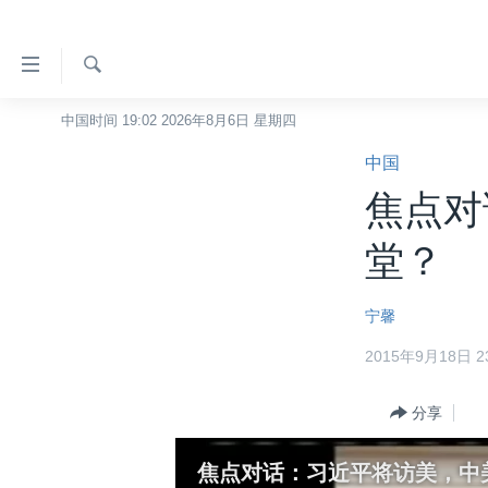
无
障
碍
检
中国时间 19:02 2026年8月6日 星期四
主页
索
链
中国
美国
接
焦点对
中国
跳
转
台湾
堂？
到
港澳
内
宁馨
容
国际
跳
2015年9月18日 23
分类新闻
最新国际新闻
转
到
美中关系
印太
经济·金融·贸易
分享
导
热点专题
中东
人权·法律·宗教
航
焦点对话：习近平将访美，中
跳
VOA视频
欧洲
科教·文娱·体健
白宫要闻