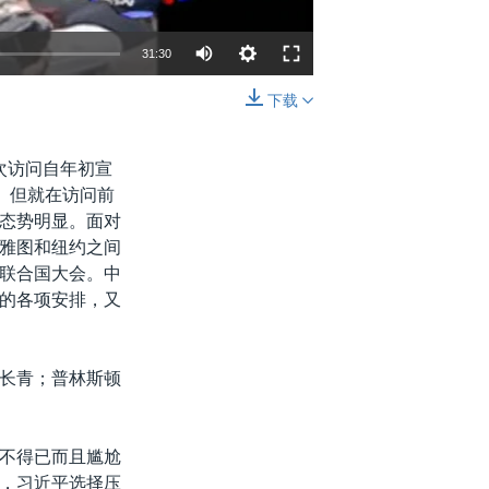
31:30
下载
嵌入
分享
次访问自年初宣
。但就在访问前
态势明显。面对
雅图和纽约之间
联合国大会。中
的各项安排，又
长青；普林斯顿
不得已而且尴尬
，习近平选择压